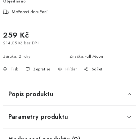
Objednáno
Vše o nákupu
Jak reklamovat či vrátit zboží
Recenze
Možnosti doručení
Kontakty
Prodejny
Volná místa
259 Kč
214,05 Kč bez DPH
Měrná cena:
Záruka
:
2 roky
Značka:
Full Moon
Tisk
Zeptat se
Hlídat
Sdílet
Popis produktu
Parametry produktu