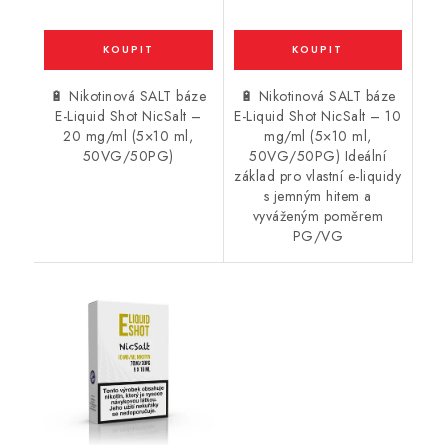
🔋 Nikotinová SALT báze
🔋 Nikotinová SALT báze
E-Liquid Shot NicSalt –
E-Liquid Shot NicSalt – 10
20 mg/ml (5×10 ml,
mg/ml (5×10 ml,
50VG/50PG)
50VG/50PG) Ideální
základ pro vlastní e-liquidy
s jemným hitem a
vyváženým poměrem
PG/VG