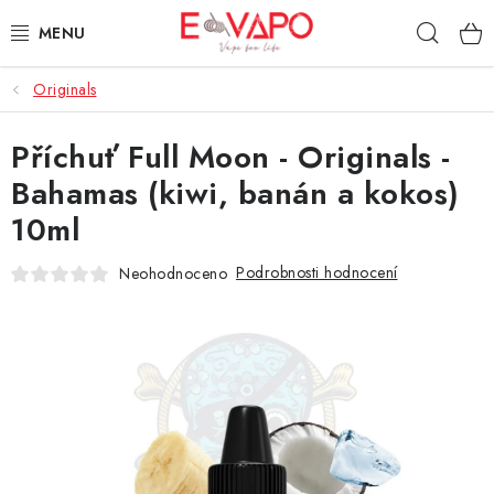
Přejít
Hleda
na
obsah
Originals
3D TISK
Příchuť Full Moon - Originals -
TIPY ZA DOBROU CENU
Bahamas (kiwi, banán a kokos)
AROMATA A PŘÍCHUTĚ
10ml
BÁZE
Podrobnosti hodnocení
Neohodnoceno
E-LIQUIDY
E-CIGARETY
NIKOTINOVÉ SÁČKY