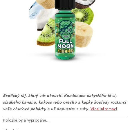
DÁRKOVÉ VOUCHERY
ATOMIZÉRY A CARTRIDGE
DIY
BATERIE A NABÍJEČKY
GRIPY & MODY
JEDNORÁZOVÉ A DOBÍJECÍ E-CIGARETY
NIKOTINOVÝ FILM
Exotický ráj, který vás okouzlí. Kombinace nakyslého kiwi,
sladkého banánu, kokosového ořechu a kapky koolady roztančí
PŘÍSLUŠENSTVÍ
vaše chuťové pohárky a už nepustíte z ruky.
Více informací
Položka byla vyprodána…
ZNAČKY