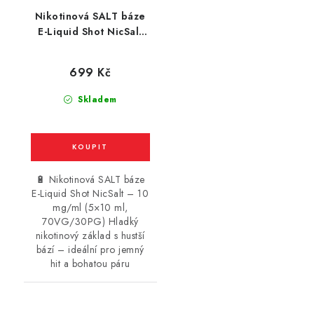
Nikotinová SALT báze
E-Liquid Shot NicSalt
(70VG/30PG) : 5x10ml
/ 10mg
699 Kč
Skladem
🔋 Nikotinová SALT báze
E-Liquid Shot NicSalt – 10
mg/ml (5×10 ml,
70VG/30PG) Hladký
nikotinový základ s hustší
bází – ideální pro jemný
hit a bohatou páru