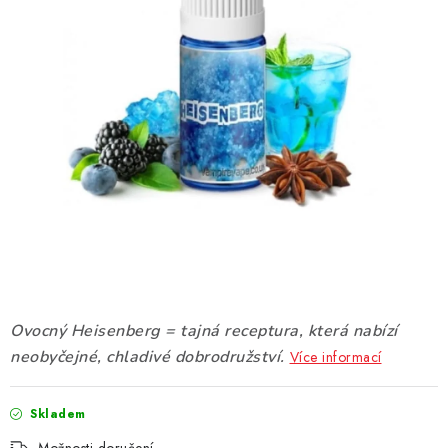
DÁRKOVÉ VOUCHERY
ATOMIZÉRY A CARTRIDGE
DIY
BATERIE A NABÍJEČKY
GRIPY & MODY
JEDNORÁZOVÉ A DOBÍJECÍ E-CIGARETY
NIKOTINOVÝ FILM
Ovocný Heisenberg = tajná receptura, která nabízí
neobyčejné, chladivé dobrodružství.
Více informací
PŘÍSLUŠENSTVÍ
Skladem
ZNAČKY