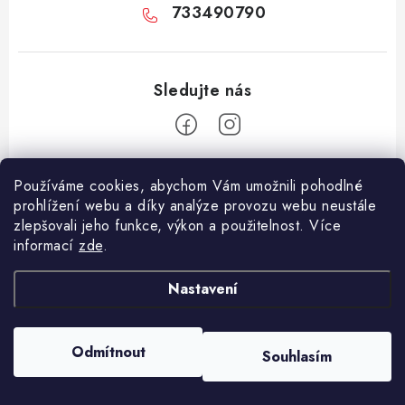
733490790
Z
Používáme cookies, abychom Vám umožnili pohodlné
á
prohlížení webu a díky analýze provozu webu neustále
Facebook
p
zlepšovali jeho funkce, výkon a použitelnost. Více
informací
zde
.
a
Informace pro vás
t
Nastavení
í
Vše o nákupu
Copyright 2026
E-Vapo.cz
. Všechna práva vyhrazena.
Upravit nastavení
Jak reklamovat či vrátit zboží
cookies
Odmítnout
Souhlasím
Vytvořil Shoptet
Recenze
Používáme
ověření věku Adulto
Kontakty