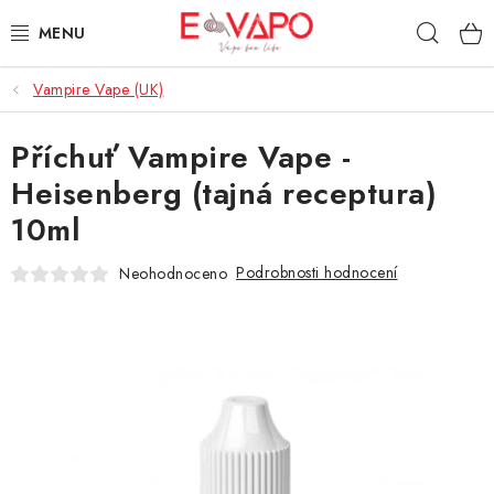
Přejít
Hleda
na
obsah
Vampire Vape (UK)
3D TISK
Příchuť Vampire Vape -
TIPY ZA DOBROU CENU
Heisenberg (tajná receptura)
AROMATA A PŘÍCHUTĚ
10ml
BÁZE
Podrobnosti hodnocení
Neohodnoceno
E-LIQUIDY
E-CIGARETY
NIKOTINOVÉ SÁČKY