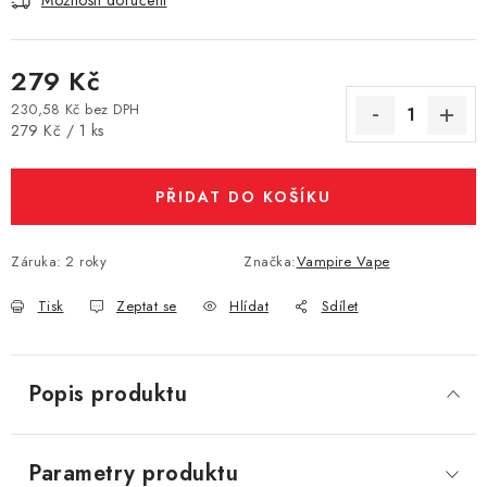
Možnosti doručení
Vše o nákupu
Jak reklamovat či vrátit zboží
Recenze
Kontakty
Prodejny
Volná místa
279 Kč
230,58 Kč bez DPH
Měrná cena:
279 Kč / 1 ks
PŘIDAT DO KOŠÍKU
Záruka
:
2 roky
Značka:
Vampire Vape
Tisk
Zeptat se
Hlídat
Sdílet
Popis produktu
Parametry produktu