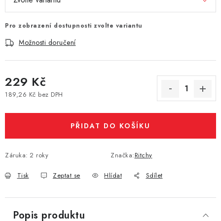
Vše o nákupu
Jak reklamovat či vrátit zboží
Recenze
Pro zobrazení dostupnosti zvolte variantu
Kontakty
Prodejny
Volná místa
Možnosti doručení
229 Kč
189,26 Kč bez DPH
Měrná cena:
PŘIDAT DO KOŠÍKU
Záruka
:
2 roky
Značka:
Ritchy
Tisk
Zeptat se
Hlídat
Sdílet
Popis produktu