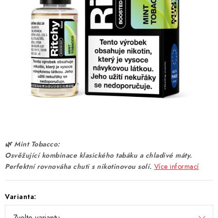
DÁRKOVÉ VOUCHERY
ATOMIZÉRY A CARTRIDGE
DIY
BATERIE A NABÍJEČKY
GRIPY & MODY
JEDNORÁZOVÉ A DOBÍJECÍ E-CIGARETY
🌿 Mint Tobacco:
NIKOTINOVÝ FILM
Osvěžující kombinace klasického tabáku a chladivé máty.
Perfektní rovnováha chuti s nikotinovou solí.
Více informací
PŘÍSLUŠENSTVÍ
Varianta:
ZNAČKY