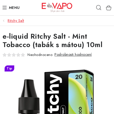
Přejít
Hleda
na
obsah
Ritchy Salt
3D TISK
e-liquid Ritchy Salt - Mint
TIPY ZA DOBROU CENU
Tobacco (tabák s mátou) 10ml
AROMATA A PŘÍCHUTĚ
Podrobnosti hodnocení
Neohodnoceno
BÁZE
Tip
E-LIQUIDY
E-CIGARETY
NIKOTINOVÉ SÁČKY