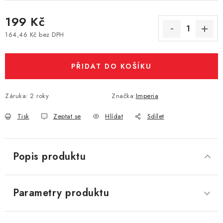
Vše o nákupu
Jak reklamovat či vrátit zboží
Recenze
199 Kč
Kontakty
Prodejny
Volná místa
164,46 Kč bez DPH
Měrná cena:
PŘIDAT DO KOŠÍKU
Záruka
:
2 roky
Značka:
Imperia
Tisk
Zeptat se
Hlídat
Sdílet
Popis produktu
Parametry produktu