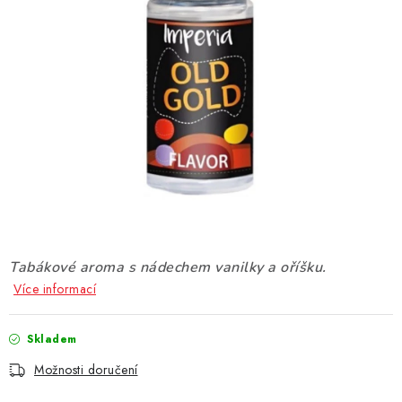
DÁRKOVÉ VOUCHERY
ATOMIZÉRY A CARTRIDGE
DIY
BATERIE A NABÍJEČKY
GRIPY & MODY
JEDNORÁZOVÉ A DOBÍJECÍ E-CIGARETY
Tabákové aroma s nádechem vanilky a oříšku.
NIKOTINOVÝ FILM
Více informací
PŘÍSLUŠENSTVÍ
Skladem
Možnosti doručení
ZNAČKY