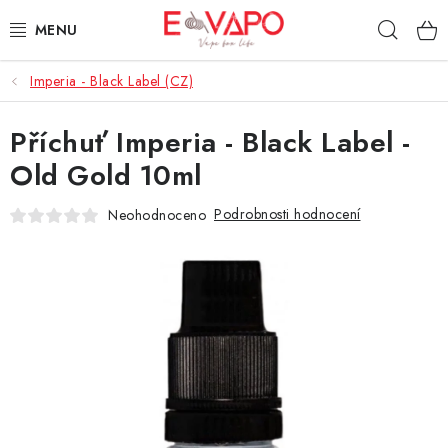
Přejít
Hleda
na
obsah
Imperia - Black Label (CZ)
3D TISK
Příchuť Imperia - Black Label -
TIPY ZA DOBROU CENU
Old Gold 10ml
AROMATA A PŘÍCHUTĚ
Podrobnosti hodnocení
Neohodnoceno
BÁZE
E-LIQUIDY
E-CIGARETY
NIKOTINOVÉ SÁČKY