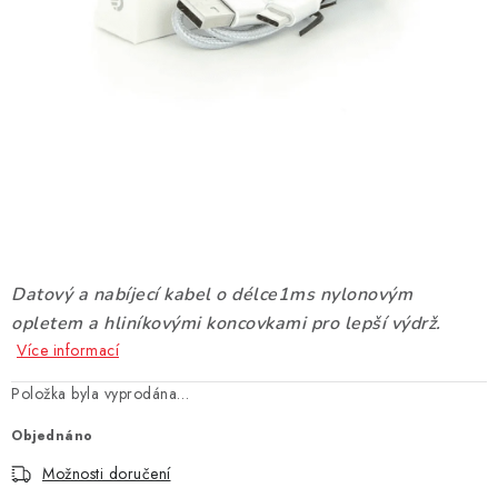
DÁRKOVÉ VOUCHERY
ATOMIZÉRY A CARTRIDGE
DIY
BATERIE A NABÍJEČKY
GRIPY & MODY
JEDNORÁZOVÉ A DOBÍJECÍ E-CIGARETY
Datový a nabíjecí kabel o délce1ms nylonovým
opletem a hliníkovými koncovkami pro lepší výdrž.
NIKOTINOVÝ FILM
Více informací
Položka byla vyprodána…
PŘÍSLUŠENSTVÍ
Objednáno
ZNAČKY
Možnosti doručení