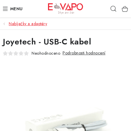
Přejít
Hleda
na
obsah
Nabíječky a adaptéry
3D TISK
Joyetech - USB-C kabel
TIPY ZA DOBROU CENU
Podrobnosti hodnocení
Neohodnoceno
AROMATA A PŘÍCHUTĚ
BÁZE
E-LIQUIDY
E-CIGARETY
NIKOTINOVÉ SÁČKY