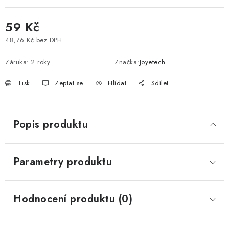
Vše o nákupu
Jak reklamovat či vrátit zboží
Recenze
59 Kč
Kontakty
Prodejny
Volná místa
48,76 Kč bez DPH
Měrná cena:
Záruka
:
2 roky
Značka:
Joyetech
Tisk
Zeptat se
Hlídat
Sdílet
Popis produktu
Parametry produktu
Hodnocení produktu (0)