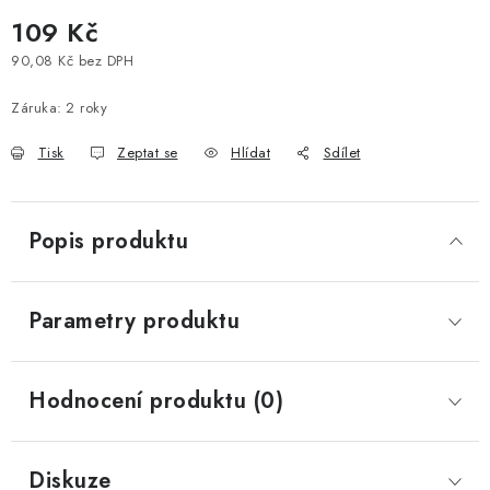
109 Kč
Vše o nákupu
Jak reklamovat či vrátit zboží
Recenze
90,08 Kč bez DPH
Kontakty
Prodejny
Volná místa
Měrná cena:
Záruka
:
2 roky
Tisk
Zeptat se
Hlídat
Sdílet
Popis produktu
Parametry produktu
Hodnocení produktu (0)
Diskuze