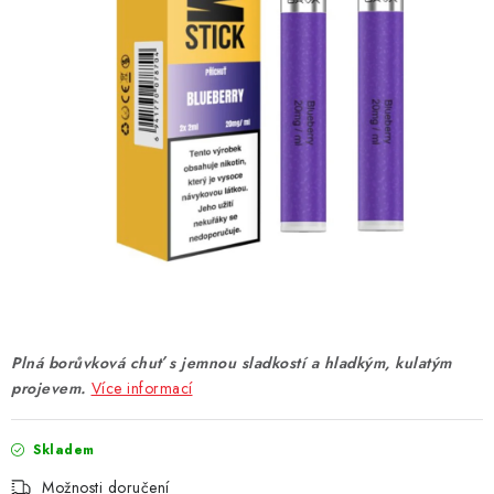
DÁRKOVÉ VOUCHERY
ATOMIZÉRY A CARTRIDGE
DIY
BATERIE A NABÍJEČKY
GRIPY & MODY
JEDNORÁZOVÉ A DOBÍJECÍ E-CIGARETY
NIKOTINOVÝ FILM
Plná borůvková chuť s jemnou sladkostí a hladkým, kulatým
projevem.
Více informací
PŘÍSLUŠENSTVÍ
Skladem
ZNAČKY
Možnosti doručení