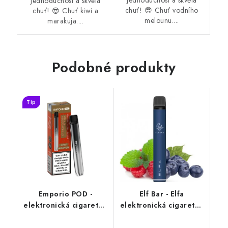
jednoduchost a skvělá
jednoduchost a skvělá
chuť! 😎 Chuť vodního
chuť! 😎 Chuť kiwi a
melounu....
marakuja....
Podobné produkty
Tip
Emporio POD -
Elf Bar - Elfa
elektronická cigareta -
elektronická cigareta -
Strawberry Kiwi
Blueberry Sour
(jahoda a kiwi) 20mg
Raspberry (kyselá