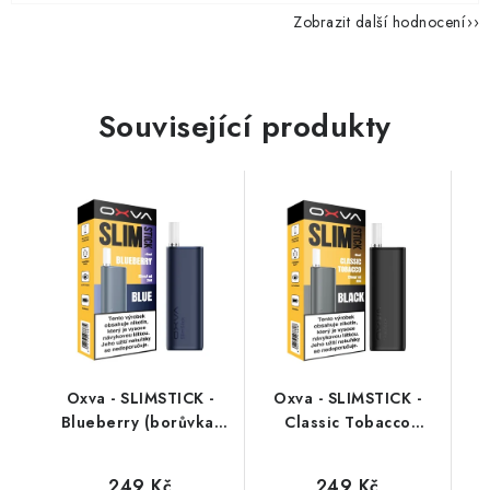
Zobrazit další hodnocení
Související produkty
Oxva - SLIMSTICK -
Oxva - SLIMSTICK -
Blueberry (borůvka)
Classic Tobacco
20mg
(klasický tabák) 20mg
249 Kč
249 Kč