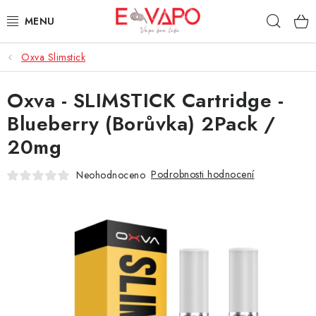
Přejít
Hleda
na
obsah
Oxva Slimstick
3D TISK
Oxva - SLIMSTICK Cartridge -
TIPY ZA DOBROU CENU
Blueberry (Borůvka) 2Pack /
AROMATA A PŘÍCHUTĚ
20mg
BÁZE
Podrobnosti hodnocení
Neohodnoceno
E-LIQUIDY
E-CIGARETY
NIKOTINOVÉ SÁČKY