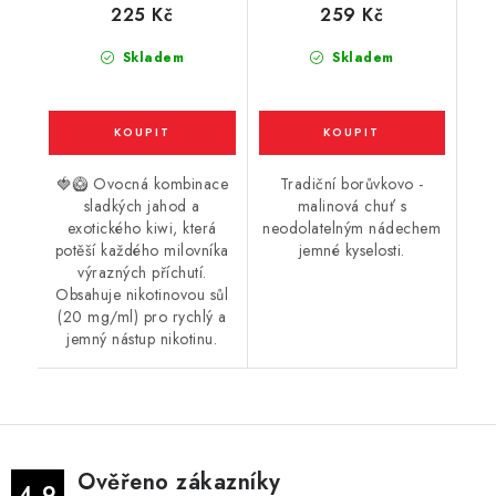
225 Kč
259 Kč
borůvka a malina)
20mg
Skladem
Skladem
🍓🥝 Ovocná kombinace
Tradiční borůvkovo -
sladkých jahod a
malinová chuť s
exotického kiwi, která
neodolatelným nádechem
potěší každého milovníka
jemné kyselosti.
výrazných příchutí.
Obsahuje nikotinovou sůl
(20 mg/ml) pro rychlý a
jemný nástup nikotinu.
Ověřeno zákazníky
4.9