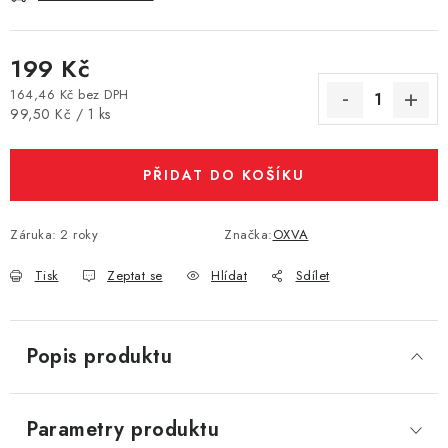
Vše o nákupu
Jak reklamovat či vrátit zboží
Recenze
Kontakty
Prodejny
Volná místa
199 Kč
164,46 Kč bez DPH
Měrná cena:
99,50 Kč / 1 ks
PŘIDAT DO KOŠÍKU
Záruka
:
2 roky
Značka:
OXVA
Tisk
Zeptat se
Hlídat
Sdílet
Popis produktu
Parametry produktu