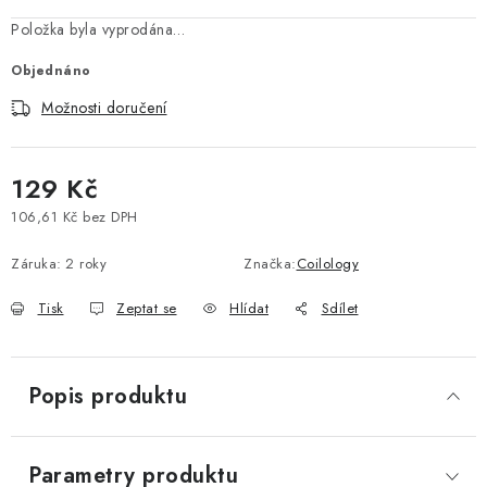
Vše o nákupu
Jak reklamovat či vrátit zboží
Recenze
Položka byla vyprodána…
Kontakty
Prodejny
Volná místa
Objednáno
Možnosti doručení
129 Kč
106,61 Kč bez DPH
Měrná cena:
Záruka
:
2 roky
Značka:
Coilology
Tisk
Zeptat se
Hlídat
Sdílet
Popis produktu
Parametry produktu