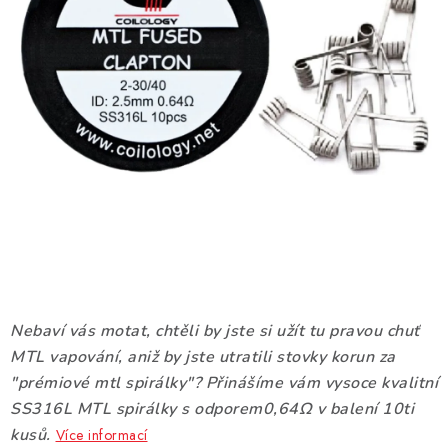
DÁRKOVÉ VOUCHERY
ATOMIZÉRY A CARTRIDGE
DIY
BATERIE A NABÍJEČKY
GRIPY & MODY
JEDNORÁZOVÉ A DOBÍJECÍ E-CIGARETY
NIKOTINOVÝ FILM
Nebaví vás motat, chtěli by jste si užít tu pravou chuť
MTL vapování, aniž by jste utratili stovky korun za
PŘÍSLUŠENSTVÍ
"prémiové mtl spirálky"? Přinášíme vám vysoce kvalitní
SS316L MTL spirálky s odporem0,64Ω v balení 10ti
ZNAČKY
kusů.
Více informací