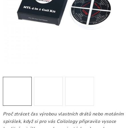
DÁRKOVÉ VOUCHERY
ATOMIZÉRY A CARTRIDGE
DIY
BATERIE A NABÍJEČKY
GRIPY & MODY
JEDNORÁZOVÉ A DOBÍJECÍ E-CIGARETY
NIKOTINOVÝ FILM
PŘÍSLUŠENSTVÍ
Proč ztrácet čas výrobou vlastních drátů nebo motáním
ZNAČKY
spirálek, když si pro vás Coilology připravilo vysoce