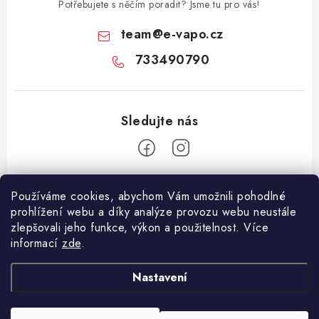
Potřebujete s něčím poradit? Jsme tu pro vás!
team
@
e-vapo.cz
733490790
Z
Používáme cookies, abychom Vám umožnili pohodlné
á
prohlížení webu a díky analýze provozu webu neustále
Facebook
p
zlepšovali jeho funkce, výkon a použitelnost. Více
informací
zde
.
a
Informace pro vás
t
Nastavení
í
Vše o nákupu
Copyright 2026
E-Vapo.cz
. Všechna práva vyhrazena.
Upravit nastavení
Jak reklamovat či vrátit zboží
cookies