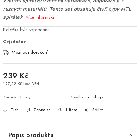
kvalitní spirálky v mnoha variantách, odporech a z
Vše o nákupu
Jak reklamovat či vrátit zboží
Recenze
různých materiálů. Tento set obsahuje čtyři typy MTL
spirálek.
Více informací
Kontakty
Prodejny
Volná místa
Položka byla vyprodána…
Objednáno
Možnosti doručení
239 Kč
197,52 Kč bez DPH
Měrná cena:
Záruka
:
2 roky
Značka:
Coilology
Tisk
Zeptat se
Hlídat
Sdílet
Popis produktu