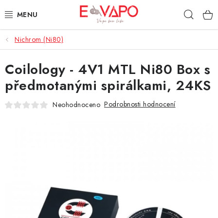
Přejít
Hleda
na
obsah
Nichrom (Ni80)
3D TISK
Coilology - 4V1 MTL Ni80 Box s
TIPY ZA DOBROU CENU
předmotanými spirálkami, 24KS
AROMATA A PŘÍCHUTĚ
Podrobnosti hodnocení
Neohodnoceno
BÁZE
E-LIQUIDY
E-CIGARETY
NIKOTINOVÉ SÁČKY