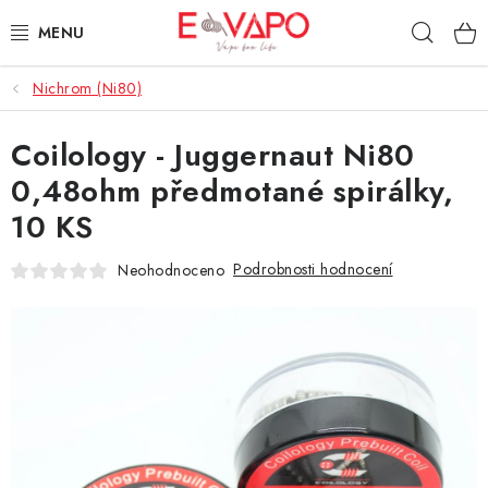
Přejít
Hleda
na
obsah
Nichrom (Ni80)
3D TISK
Coilology - Juggernaut Ni80
TIPY ZA DOBROU CENU
0,48ohm předmotané spirálky,
AROMATA A PŘÍCHUTĚ
10 KS
BÁZE
Podrobnosti hodnocení
Neohodnoceno
E-LIQUIDY
E-CIGARETY
NIKOTINOVÉ SÁČKY