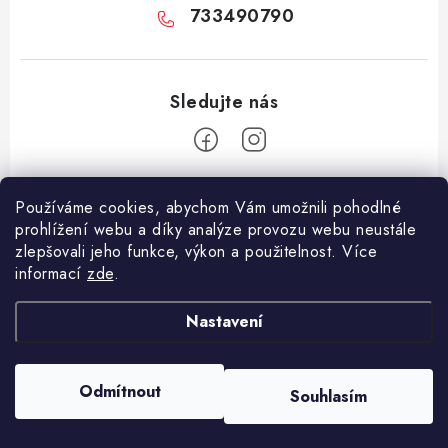
733490790
Z
Používáme cookies, abychom Vám umožnili pohodlné
á
prohlížení webu a díky analýze provozu webu neustále
Facebook
p
zlepšovali jeho funkce, výkon a použitelnost. Více
informací
zde
.
a
Informace pro vás
t
Nastavení
í
Vše o nákupu
Copyright 2026
E-Vapo.cz
. Všechna práva vyhrazena.
Upravit nastavení
Jak reklamovat či vrátit zboží
cookies
Odmítnout
Souhlasím
Vytvořil Shoptet
Recenze
Používáme
ověření věku Adulto
Kontakty