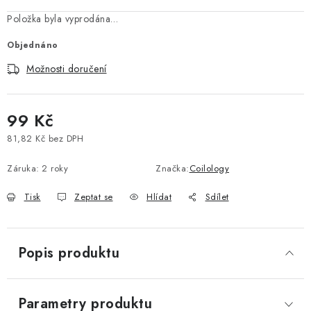
Vše o nákupu
Jak reklamovat či vrátit zboží
Recenze
Položka byla vyprodána…
Kontakty
Prodejny
Volná místa
Objednáno
Možnosti doručení
99 Kč
81,82 Kč bez DPH
Měrná cena:
Záruka
:
2 roky
Značka:
Coilology
Tisk
Zeptat se
Hlídat
Sdílet
Popis produktu
Parametry produktu