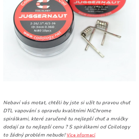
DÁRKOVÉ VOUCHERY
ATOMIZÉRY A CARTRIDGE
DIY
BATERIE A NABÍJEČKY
GRIPY & MODY
JEDNORÁZOVÉ A DOBÍJECÍ E-CIGARETY
NIKOTINOVÝ FILM
Nebaví vás motat, chtěli by jste si užít tu pravou chuť
DTL vapování s opravdu kvalitními NiChrome
PŘÍSLUŠENSTVÍ
spirálkami, které zaručeně tu nejlepší chuť a mráčky
dodají za tu nejlepší cenu ? S spirálkami od Coilology
ZNAČKY
to žádný problém nebude!
Více informací