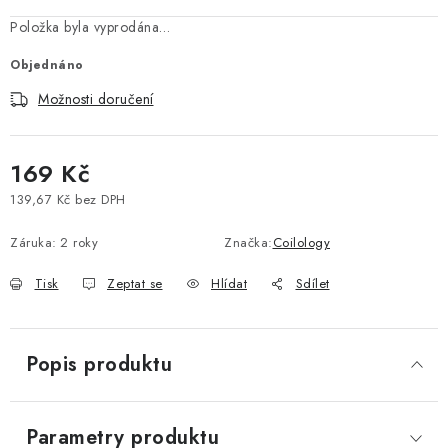
Vše o nákupu
Jak reklamovat či vrátit zboží
Recenze
Položka byla vyprodána…
Kontakty
Prodejny
Volná místa
Objednáno
Možnosti doručení
169 Kč
139,67 Kč bez DPH
Měrná cena:
Záruka
:
2 roky
Značka:
Coilology
Tisk
Zeptat se
Hlídat
Sdílet
Popis produktu
Parametry produktu