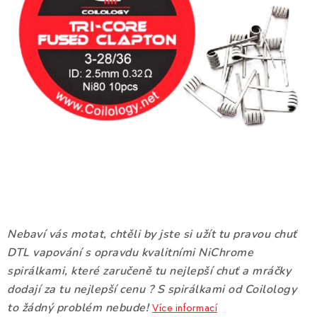
DÁRKOVÉ VOUCHERY
ATOMIZÉRY A CARTRIDGE
DIY
BATERIE A NABÍJEČKY
GRIPY & MODY
JEDNORÁZOVÉ A DOBÍJECÍ E-CIGARETY
NIKOTINOVÝ FILM
Nebaví vás motat, chtěli by jste si užít tu pravou chuť
DTL vapování s opravdu kvalitními NiChrome
PŘÍSLUŠENSTVÍ
spirálkami, které zaručeně tu nejlepší chuť a mráčky
dodají za tu nejlepší cenu ? S spirálkami od Coilology
ZNAČKY
to žádný problém nebude!
Více informací