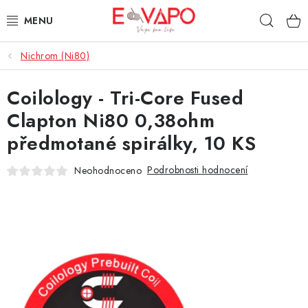
Přejít
Hleda
na
obsah
Nichrom (Ni80)
3D TISK
Coilology - Tri-Core Fused
TIPY ZA DOBROU CENU
Clapton Ni80 0,38ohm
AROMATA A PŘÍCHUTĚ
předmotané spirálky, 10 KS
BÁZE
Podrobnosti hodnocení
Neohodnoceno
E-LIQUIDY
E-CIGARETY
NIKOTINOVÉ SÁČKY