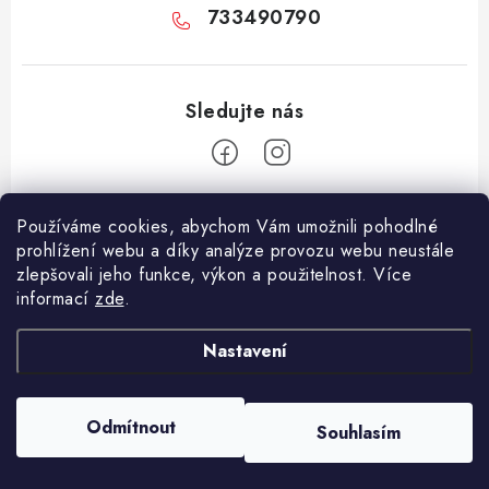
733490790
Z
Používáme cookies, abychom Vám umožnili pohodlné
á
prohlížení webu a díky analýze provozu webu neustále
Facebook
p
zlepšovali jeho funkce, výkon a použitelnost. Více
informací
zde
.
a
Informace pro vás
t
Nastavení
í
Vše o nákupu
Copyright 2026
E-Vapo.cz
. Všechna práva vyhrazena.
Upravit nastavení
Jak reklamovat či vrátit zboží
cookies
Odmítnout
Souhlasím
Vytvořil Shoptet
Recenze
Používáme
ověření věku Adulto
Kontakty