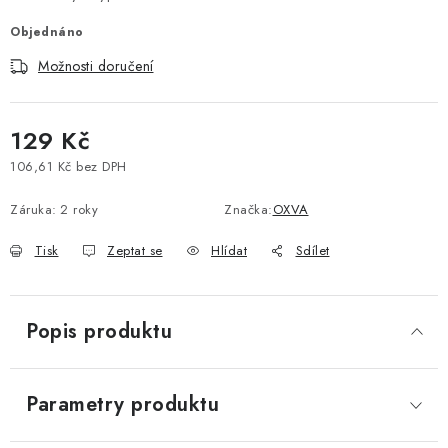
Vše o nákupu
Jak reklamovat či vrátit zboží
Recenze
Objednáno
Kontakty
Prodejny
Volná místa
Možnosti doručení
129 Kč
106,61 Kč bez DPH
Měrná cena:
Záruka
:
2 roky
Značka:
OXVA
Tisk
Zeptat se
Hlídat
Sdílet
Popis produktu
Parametry produktu