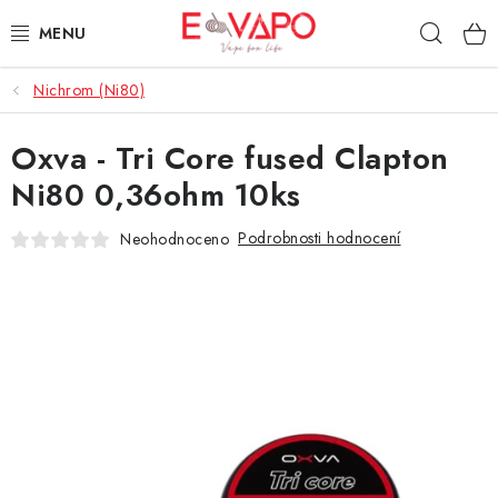
Přejít
Hleda
na
obsah
Nichrom (Ni80)
3D TISK
Oxva - Tri Core fused Clapton
TIPY ZA DOBROU CENU
Ni80 0,36ohm 10ks
AROMATA A PŘÍCHUTĚ
Podrobnosti hodnocení
Neohodnoceno
BÁZE
E-LIQUIDY
E-CIGARETY
NIKOTINOVÉ SÁČKY