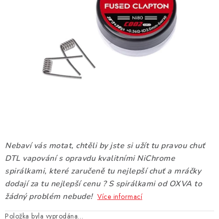
DÁRKOVÉ VOUCHERY
ATOMIZÉRY A CARTRIDGE
DIY
BATERIE A NABÍJEČKY
GRIPY & MODY
JEDNORÁZOVÉ A DOBÍJECÍ E-CIGARETY
Nebaví vás motat, chtěli by jste si užít tu pravou chuť
NIKOTINOVÝ FILM
DTL vapování s opravdu kvalitními NiChrome
spirálkami, které zaručeně tu nejlepší chuť a mráčky
PŘÍSLUŠENSTVÍ
dodají za tu nejlepší cenu ? S spirálkami od OXVA to
žádný problém nebude!
Více informací
ZNAČKY
Položka byla vyprodána…