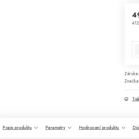
4
412
Mě
Záruka
:
Značka
Tis
Popis produktu
Parametry
Hodnocení produktu
Di