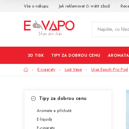
Přejít
Vše o nákupu
Jak reklamovat či vrátit zboží
Rec
na
obsah
3D TISK
TIPY ZA DOBROU CENU
AROMATA
Domů
E-cigarety
Lost Vape
Ursa Epoch Pro Pod
P
K
Přeskočit
Tipy za dobrou cenu
kategorie
a
o
t
Aromata a příchutě
s
E-liquidy
e
t
E-cigarety