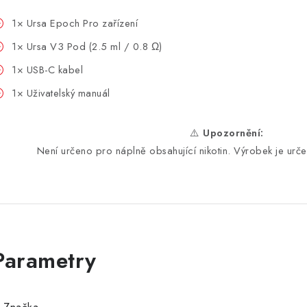
1× Ursa Epoch Pro zařízení
1× Ursa V3 Pod (2.5 ml / 0.8 Ω)
1× USB-C kabel
1× Uživatelský manuál
⚠️
Upozornění:
Není určeno pro náplně obsahující nikotin. Výrobek je urče