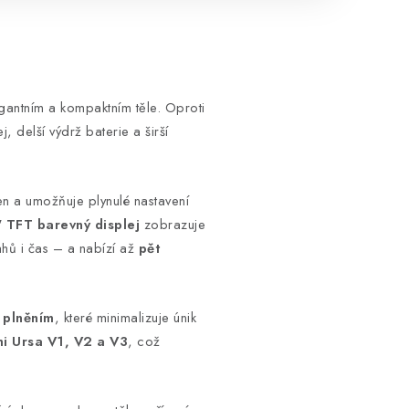
egantním a kompaktním těle. Oproti
, delší výdrž baterie a širší
en a umožňuje plynulé nastavení
" TFT barevný displej
zobrazuje
ahů i čas – a nabízí až
pět
 plněním
, které minimalizuje únik
mi Ursa V1, V2 a V3
, což