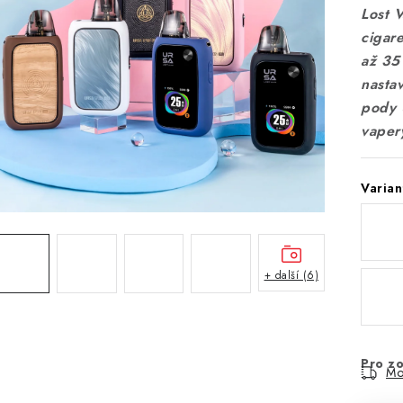
Lost 
cigar
až 35
nastav
pody 
vaper
Varian
+ další (6)
Pro zo
Mo