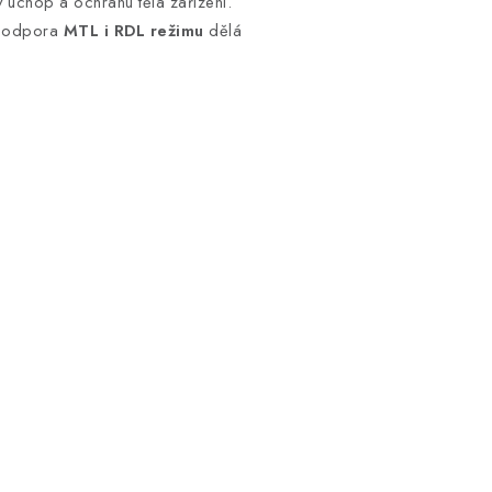
ý úchop a ochranu těla zařízení.
 podpora
MTL i RDL režimu
dělá