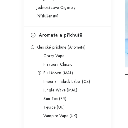
g
r
Jednorázové Cigarety
o
Příslušenství
a
r
n
i
Aromata a příchutě
e
n
Klasické příchutě (Aromata)
í
Crazy Vape
p
Flavourit Classic
a
Full Moon (MAL)
Imperia - Black Label (CZ)
n
Jungle Wave (MAL)
e
Sun Tea (FR)
l
T-juice (UK)
Vampire Vape (UK)