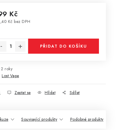
99 Kč
,40 Kč bez DPH
rná cena:
PŘIDAT DO KOŠÍKU
2 roky
:
Lost Vape
k
Zeptat se
Hlídat
Sdílet
skuze
Související produkty
Podobné produkty