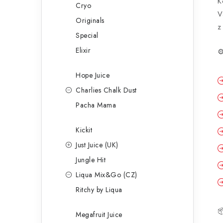
K
Cryo
V
Originals
z
Special
Elixir
⚙
Hope Juice
Charlies Chalk Dust
Pacha Mama
Kickit
Just Juice (UK)
Jungle Hit
Liqua Mix&Go (CZ)
Ritchy by Liqua

Megafruit Juice