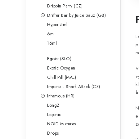
Drippin Party (CZ)
Drifter Bar by Juice Sauz (GB)
Hyper 5ml
6ml
L
16ml
p
m
Egoist (SLO)
Exotic Oxygen
V
v
Chill Pill (MAL)
k
Imperia - Shark Attack (CZ)
b
Infamous (HR)
LongZ
N
Liqonic
e
NOID Mixtures
z
Drops