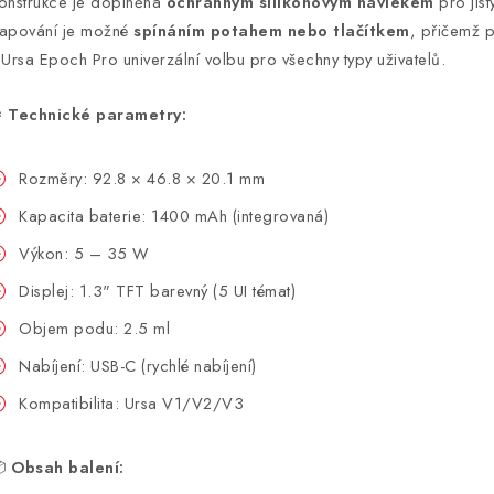
onstrukce je doplněna
ochranným silikonovým návlekem
pro jist
apování je možné
spínáním potahem nebo tlačítkem
, přičemž
 Ursa Epoch Pro univerzální volbu pro všechny typy uživatelů.
️
Technické parametry:
Rozměry: 92.8 × 46.8 × 20.1 mm
Kapacita baterie: 1400 mAh (integrovaná)
Výkon: 5 – 35 W
Displej: 1.3" TFT barevný (5 UI témat)
Objem podu: 2.5 ml
Nabíjení: USB-C (rychlé nabíjení)
Kompatibilita: Ursa V1/V2/V3

Obsah balení: