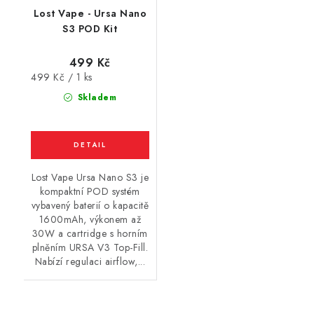
Lost Vape - Ursa Nano
S3 POD Kit
499 Kč
Měrná
499 Kč / 1 ks
cena:
Skladem
Lost Vape Ursa Nano S3 je
kompaktní POD systém
vybavený baterií o kapacitě
1600mAh, výkonem až
30W a cartridge s horním
plněním URSA V3 Top-Fill.
Nabízí regulaci airflow,...