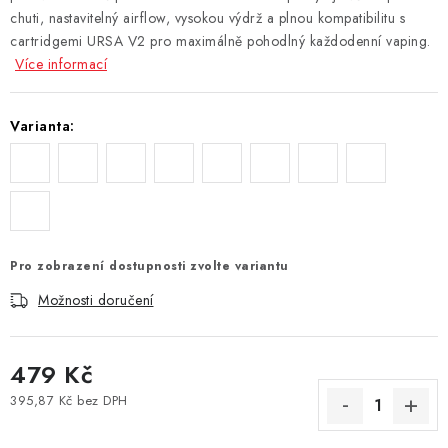
chuti, nastavitelný airflow, vysokou výdrž a plnou kompatibilitu s
Vše o nákupu
Jak reklamovat či vrátit zboží
Recenze
cartridgemi URSA V2 pro maximálně pohodlný každodenní vaping.
Kontakty
Prodejny
Volná místa
Více informací
Varianta:
Pro zobrazení dostupnosti zvolte variantu
Možnosti doručení
479 Kč
395,87 Kč bez DPH
Měrná cena: