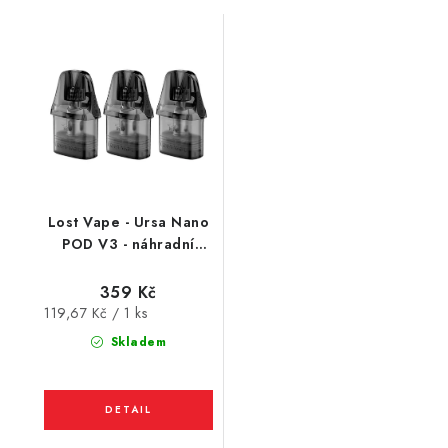
Lost Vape - Ursa Nano
POD V3 - náhradní
cartridge - 3Pack
359 Kč
Měrná
119,67 Kč / 1 ks
cena:
Skladem