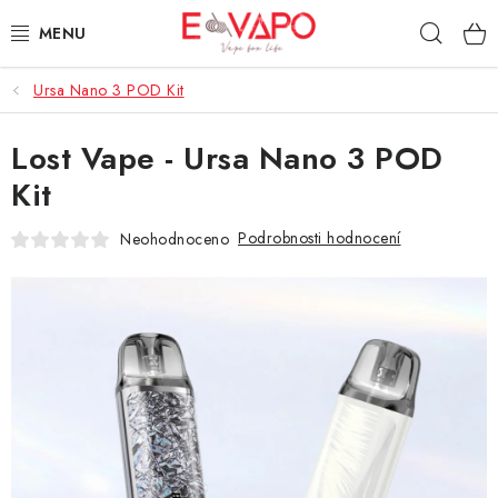
Přejít
Hleda
na
obsah
Ursa Nano 3 POD Kit
3D TISK
Lost Vape - Ursa Nano 3 POD
TIPY ZA DOBROU CENU
Kit
AROMATA A PŘÍCHUTĚ
Podrobnosti hodnocení
Neohodnoceno
BÁZE
E-LIQUIDY
E-CIGARETY
NIKOTINOVÉ SÁČKY