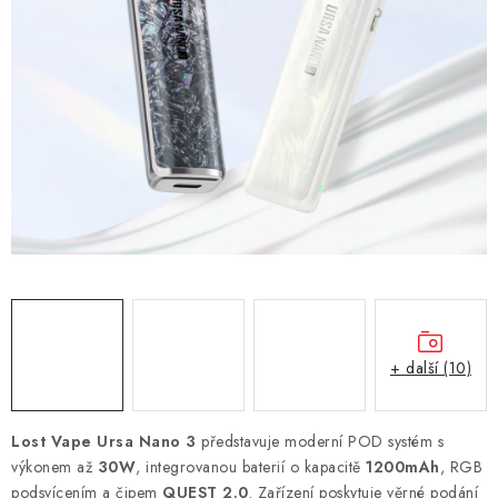
DÁRKOVÉ VOUCHERY
ATOMIZÉRY A CARTRIDGE
DIY
BATERIE A NABÍJEČKY
GRIPY & MODY
JEDNORÁZOVÉ A DOBÍJECÍ E-CIGARETY
NIKOTINOVÝ FILM
+ další (10)
PŘÍSLUŠENSTVÍ
Lost Vape Ursa Nano 3
představuje moderní POD systém s
ZNAČKY
výkonem až
30W
, integrovanou baterií o kapacitě
1200mAh
, RGB
podsvícením a čipem
QUEST 2.0
. Zařízení poskytuje věrné podání