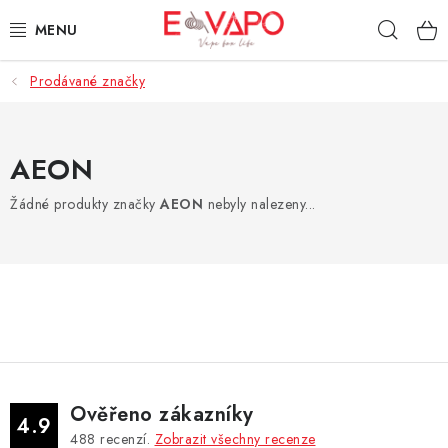
Přejít
Hleda
na
obsah
Prodávané značky
3D TISK
TIPY ZA DOBROU CENU
AEON
AROMATA A PŘÍCHUTĚ
Žádné produkty značky
AEON
nebyly nalezeny...
BÁZE
E-LIQUIDY
E-CIGARETY
NIKOTINOVÉ SÁČKY
Ověřeno zákazníky
4.9
488
recenzí.
Zobrazit všechny recenze