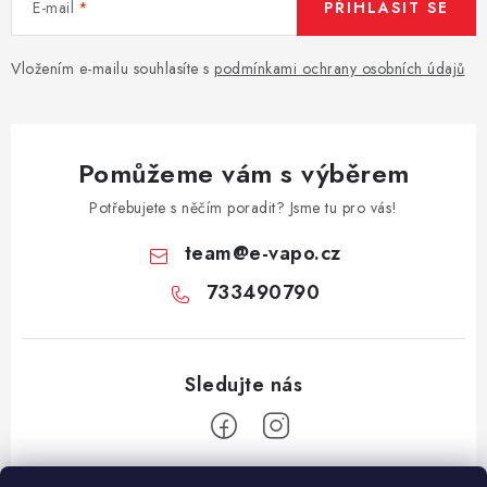
E-mail
PŘIHLÁSIT SE
Vše o nákupu
Jak reklamovat či vrátit zboží
Recenze
Kontakty
Prodejny
Volná místa
Vložením e-mailu souhlasíte s
podmínkami ochrany osobních údajů
Pomůžeme vám s výběrem
Potřebujete s něčím poradit? Jsme tu pro vás!
team
@
e-vapo.cz
733490790