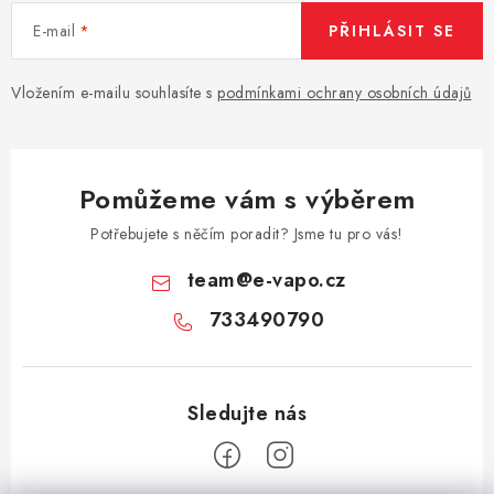
Vše o nákupu
Jak reklamovat či vrátit zboží
Recenze
E-mail
PŘIHLÁSIT SE
Kontakty
Prodejny
Volná místa
Vložením e-mailu souhlasíte s
podmínkami ochrany osobních údajů
Pomůžeme vám s výběrem
Potřebujete s něčím poradit? Jsme tu pro vás!
team
@
e-vapo.cz
733490790