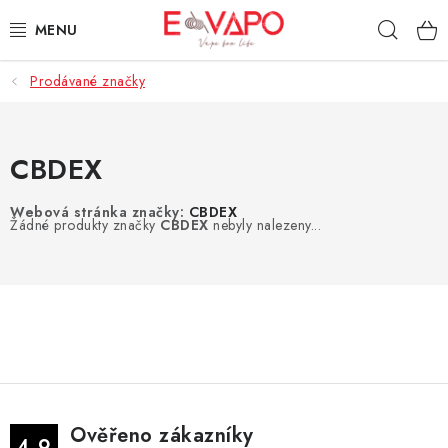
Přejít
Hleda
na
obsah
Prodávané značky
3D TISK
TIPY ZA DOBROU CENU
CBDEX
AROMATA A PŘÍCHUTĚ
Webová stránka značky:
CBDEX
Žádné produkty značky
CBDEX
nebyly nalezeny...
BÁZE
E-LIQUIDY
E-CIGARETY
NIKOTINOVÉ SÁČKY
Ověřeno zákazníky
4.9