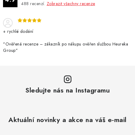
DÁRKOVÉ VOUCHERY
488
recenzí.
Zobrazit všechny recenze
ATOMIZÉRY A CARTRIDGE
+ rychlé dodání
DIY
"Ověřená recenze – zákazník po nákupu ověřen službou Heureka
BATERIE A NABÍJEČKY
Group"
GRIPY & MODY
JEDNORÁZOVÉ A DOBÍJECÍ E-CIGARETY
Sledujte nás na Instagramu
NIKOTINOVÝ FILM
PŘÍSLUŠENSTVÍ
Aktuální novinky a akce na váš e-mail
ZNAČKY