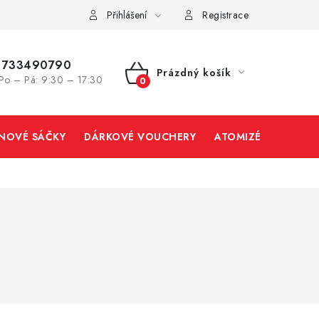
Přihlášení
Registrace
733490790
Prázdný košík
Po – Pá: 9:30 – 17:30
NÁKUPNÍ
KOŠÍK
INOVÉ SÁČKY
DÁRKOVÉ VOUCHERY
ATOMIZÉRY A CART