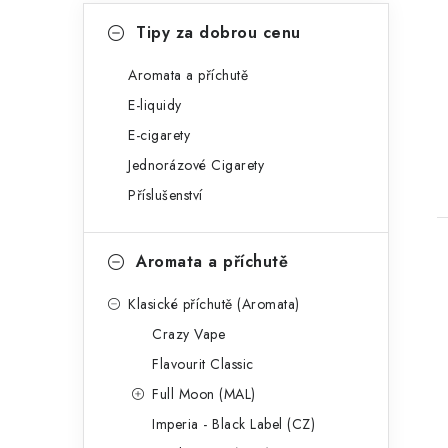
n
K
Přeskočit
Tipy za dobrou cenu
kategorie
e
a
t
Aromata a příchutě
l
E-liquidy
e
t
E-cigarety
g
Jednorázové Cigarety
o
Příslušenství
r
i
Aromata a příchutě
e
Klasické příchutě (Aromata)
Crazy Vape
l
Flavourit Classic
Full Moon (MAL)
Imperia - Black Label (CZ)