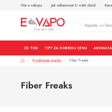
Přejít
Vše o nákupu
Jak reklamovat či vrátit zboží
Rec
na
obsah
3D TISK
TIPY ZA DOBROU CENU
AROMATA
Domů
Prodávané značky
Fiber Freaks
Fiber Freaks