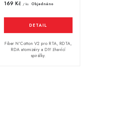
d
u
169 Kč
Objednáno
/ ks
u
k
k
t
ů
Fiber N'Cotton V2 pro RTA, RDTA,
ů
RDA atomizéry a DIY žhavící
spirálky.
O
v
á
d