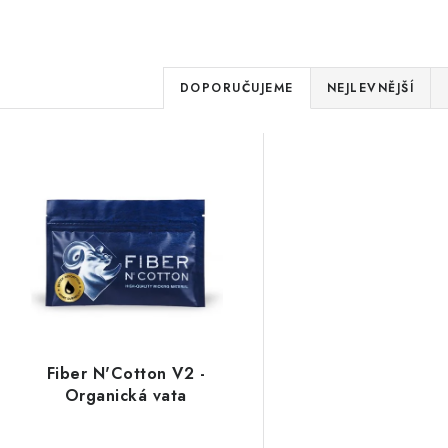
Ř
DOPORUČUJEME
NEJLEVNĚJŠÍ
a
V
z
ý
e
p
n
í
s
p
p
r
r
Fiber N'Cotton V2 -
o
Organická vata
o
d