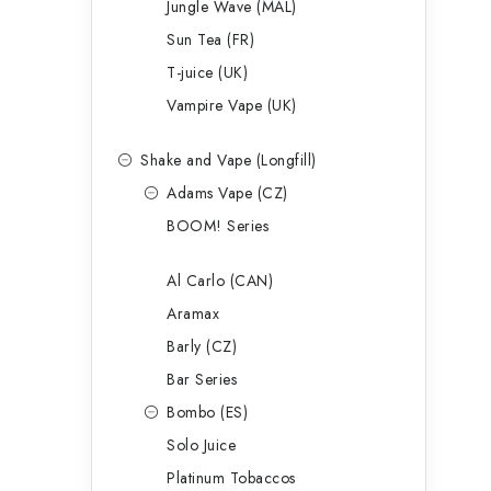
Jungle Wave (MAL)
Sun Tea (FR)
T-juice (UK)
í
Vampire Vape (UK)
r
Shake and Vape (Longfill)
Adams Vape (CZ)
BOOM! Series
Al Carlo (CAN)
Aramax
Barly (CZ)
Bar Series
i
Bombo (ES)
Solo Juice
Platinum Tobaccos