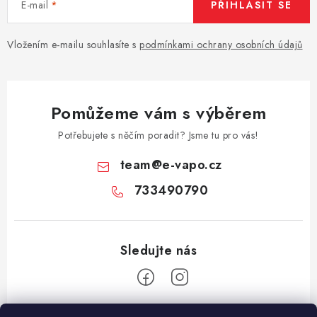
E-mail
PŘIHLÁSIT SE
Vše o nákupu
Jak reklamovat či vrátit zboží
Recenze
Kontakty
Prodejny
Volná místa
Vložením e-mailu souhlasíte s
podmínkami ochrany osobních údajů
Pomůžeme vám s výběrem
Potřebujete s něčím poradit? Jsme tu pro vás!
team
@
e-vapo.cz
733490790