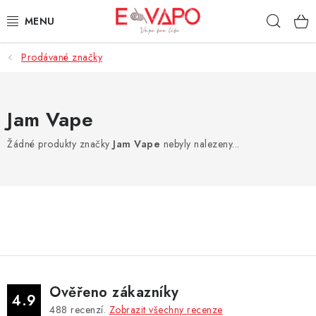
Přejít
Hleda
na
obsah
Prodávané značky
3D TISK
TIPY ZA DOBROU CENU
Jam Vape
AROMATA A PŘÍCHUTĚ
Žádné produkty značky
Jam Vape
nebyly nalezeny...
BÁZE
E-LIQUIDY
E-CIGARETY
NIKOTINOVÉ SÁČKY
Ověřeno zákazníky
4.9
488
recenzí.
Zobrazit všechny recenze