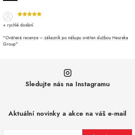
DÁRKOVÉ VOUCHERY
ATOMIZÉRY A CARTRIDGE
+ rychlé dodání
DIY
"Ověřená recenze – zákazník po nákupu ověřen službou Heureka
Group"
BATERIE A NABÍJEČKY
GRIPY & MODY
JEDNORÁZOVÉ A DOBÍJECÍ E-CIGARETY
Sledujte nás na Instagramu
NIKOTINOVÝ FILM
PŘÍSLUŠENSTVÍ
Aktuální novinky a akce na váš e-mail
ZNAČKY