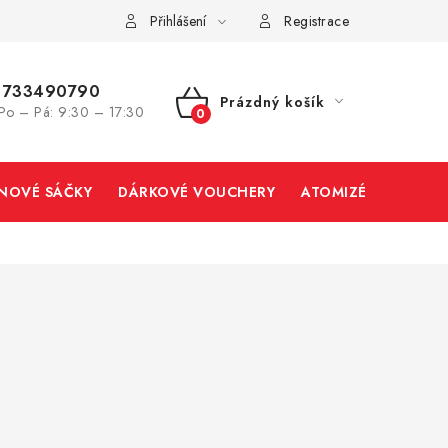
Přihlášení
Registrace
733490790
Prázdný košík
Po – Pá: 9:30 – 17:30
NÁKUPNÍ
KOŠÍK
INOVÉ SÁČKY
DÁRKOVÉ VOUCHERY
ATOMIZÉRY A CART