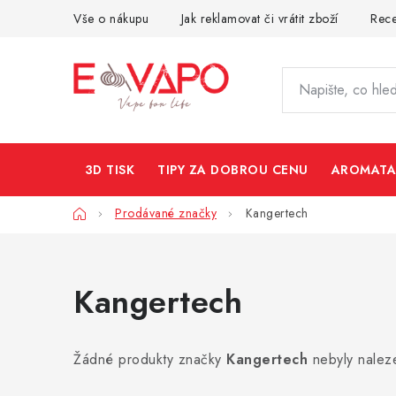
Přejít
Vše o nákupu
Jak reklamovat či vrátit zboží
Rec
na
obsah
3D TISK
TIPY ZA DOBROU CENU
AROMATA
Domů
Prodávané značky
Kangertech
Kangertech
Žádné produkty značky
Kangertech
nebyly naleze