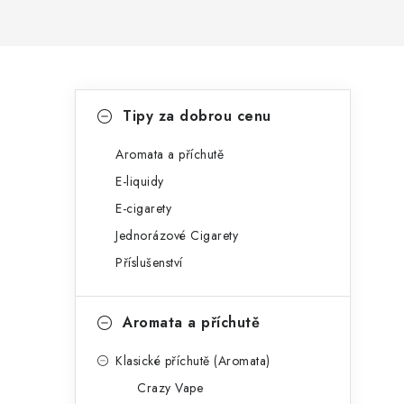
P
K
Přeskočit
Tipy za dobrou cenu
kategorie
a
o
t
Aromata a příchutě
s
E-liquidy
e
t
E-cigarety
g
r
Jednorázové Cigarety
o
Příslušenství
a
r
n
i
Aromata a příchutě
e
n
Klasické příchutě (Aromata)
í
Crazy Vape