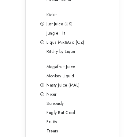
Kickit
Just Juice (UK)
Jungle Hit
Liqua Mix&Go (CZ)
Ritchy by Liqua
Megafruit Juice
Monkey Liquid
Nasty Juice (MAL)
Nixer
Seriously
Fugly But Cool
Fruits
Treats