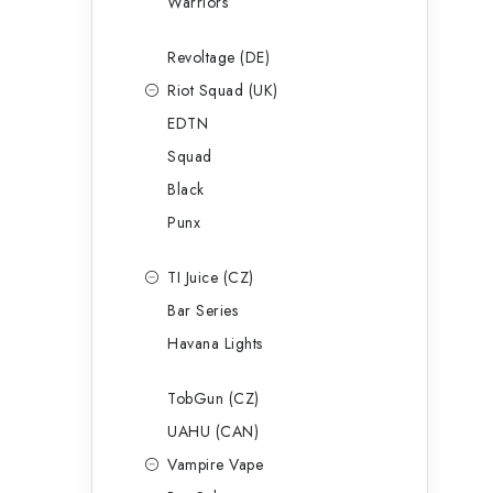
Warriors
Revoltage (DE)
Riot Squad (UK)
EDTN
Squad
Black
Punx
TI Juice (CZ)
Bar Series
Havana Lights
TobGun (CZ)
UAHU (CAN)
Vampire Vape