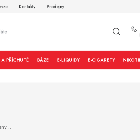
enze
Kontakty
Prodejny
Volná místa
 A PŘÍCHUTĚ
BÁZE
E-LIQUIDY
E-CIGARETY
NIKOT
ny...