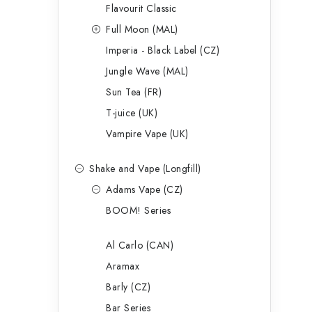
p
Flavourit Classic
a
Full Moon (MAL)
Imperia - Black Label (CZ)
n
Jungle Wave (MAL)
e
Sun Tea (FR)
l
T-juice (UK)
Vampire Vape (UK)
Shake and Vape (Longfill)
Adams Vape (CZ)
BOOM! Series
Al Carlo (CAN)
Aramax
Barly (CZ)
Bar Series