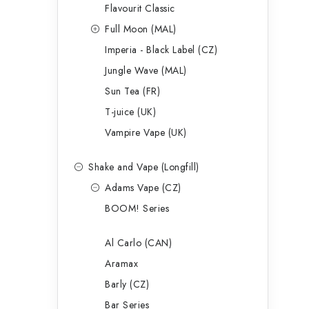
p
Flavourit Classic
a
Full Moon (MAL)
Imperia - Black Label (CZ)
n
Jungle Wave (MAL)
e
Sun Tea (FR)
l
T-juice (UK)
Vampire Vape (UK)
Shake and Vape (Longfill)
Adams Vape (CZ)
BOOM! Series
Al Carlo (CAN)
Aramax
Barly (CZ)
Bar Series