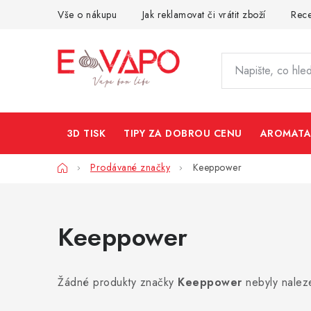
Přejít
Vše o nákupu
Jak reklamovat či vrátit zboží
Rec
na
obsah
3D TISK
TIPY ZA DOBROU CENU
AROMATA
Domů
Prodávané značky
Keeppower
Keeppower
Žádné produkty značky
Keeppower
nebyly naleze