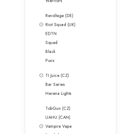
Warriors
Revoltage (DE)
Riot Squad (UK)
EDTN
Squad
Black
Punx
TI Juice (CZ)
Bar Series
Havana Lights
TobGun (CZ)
UAHU (CAN)
Vampire Vape