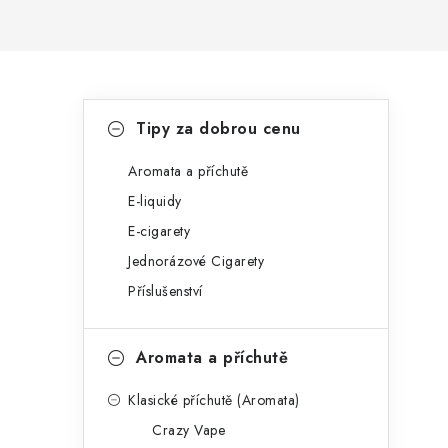
P
K
Přeskočit
Tipy za dobrou cenu
kategorie
a
o
t
Aromata a příchutě
s
E-liquidy
e
t
E-cigarety
g
r
Jednorázové Cigarety
o
Příslušenství
a
r
n
i
Aromata a příchutě
e
n
Klasické příchutě (Aromata)
í
Crazy Vape