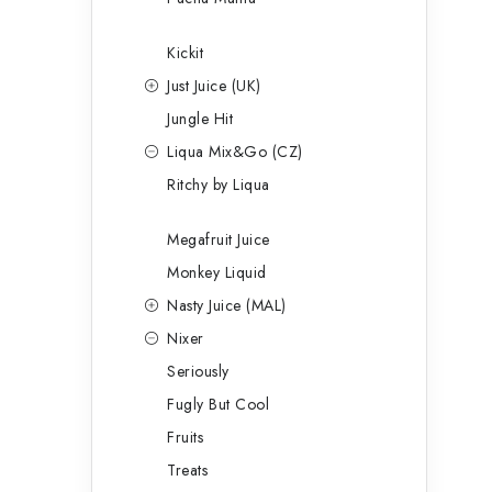
Kickit
Just Juice (UK)
Jungle Hit
Liqua Mix&Go (CZ)
Ritchy by Liqua
Megafruit Juice
Monkey Liquid
Nasty Juice (MAL)
Nixer
Seriously
Fugly But Cool
Fruits
Treats