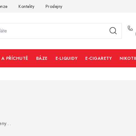
enze
Kontakty
Prodejny
Volná místa
 A PŘÍCHUTĚ
BÁZE
E-LIQUIDY
E-CIGARETY
NIKOT
ny...