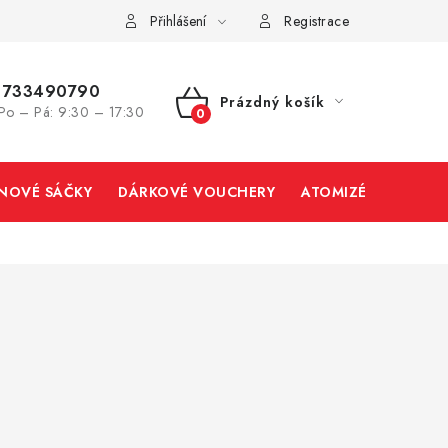
Přihlášení
Registrace
733490790
Prázdný košík
Po – Pá: 9:30 – 17:30
NÁKUPNÍ
KOŠÍK
INOVÉ SÁČKY
DÁRKOVÉ VOUCHERY
ATOMIZÉRY A CART