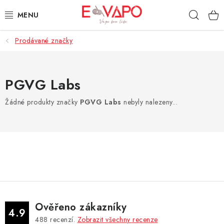
Přejít
Hleda
na
obsah
Prodávané značky
3D TISK
TIPY ZA DOBROU CENU
PGVG Labs
AROMATA A PŘÍCHUTĚ
Žádné produkty značky
PGVG Labs
nebyly nalezeny...
BÁZE
E-LIQUIDY
E-CIGARETY
NIKOTINOVÉ SÁČKY
Ověřeno zákazníky
4.9
488
recenzí.
Zobrazit všechny recenze