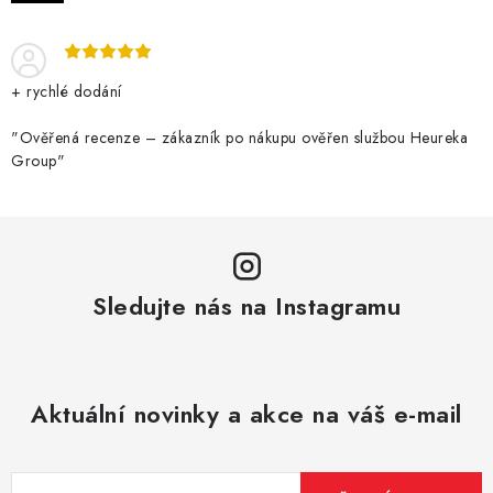
DÁRKOVÉ VOUCHERY
ATOMIZÉRY A CARTRIDGE
+ rychlé dodání
DIY
"Ověřená recenze – zákazník po nákupu ověřen službou Heureka
Group"
BATERIE A NABÍJEČKY
GRIPY & MODY
JEDNORÁZOVÉ A DOBÍJECÍ E-CIGARETY
Sledujte nás na Instagramu
NIKOTINOVÝ FILM
PŘÍSLUŠENSTVÍ
Aktuální novinky a akce na váš e-mail
ZNAČKY