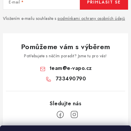
E-mail
PŘIHLÁSIT SE
Vše o nákupu
Jak reklamovat či vrátit zboží
Recenze
Kontakty
Prodejny
Volná místa
Vložením e-mailu souhlasíte s
podmínkami ochrany osobních údajů
Pomůžeme vám s výběrem
Potřebujete s něčím poradit? Jsme tu pro vás!
team
@
e-vapo.cz
733490790