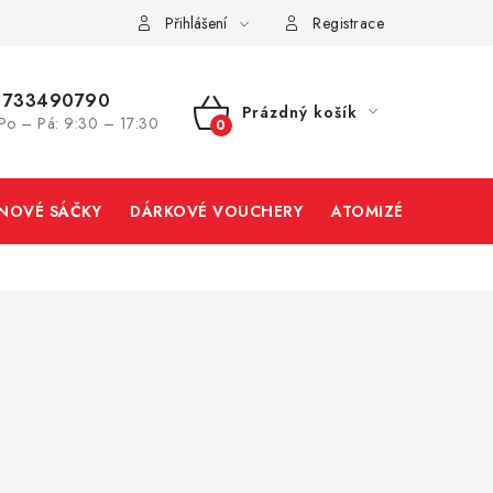
Přihlášení
Registrace
733490790
Prázdný košík
Po – Pá: 9:30 – 17:30
NÁKUPNÍ
KOŠÍK
INOVÉ SÁČKY
DÁRKOVÉ VOUCHERY
ATOMIZÉRY A CART