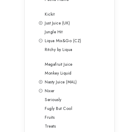
Kickit
Just Juice (UK)
Jungle Hit
Liqua Mix&Go (CZ)
Ritchy by Liqua
Megafruit Juice
Monkey Liquid
Nasty Juice (MAL)
Nixer
Seriously
Fugly But Cool
Fruits
Treats