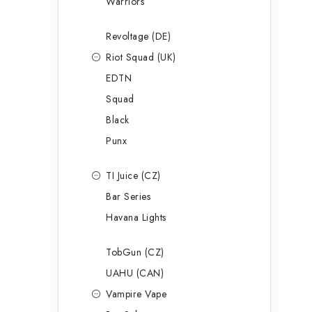
Warriors
Revoltage (DE)
Riot Squad (UK)
EDTN
Squad
Black
Punx
TI Juice (CZ)
Bar Series
Havana Lights
TobGun (CZ)
UAHU (CAN)
Vampire Vape