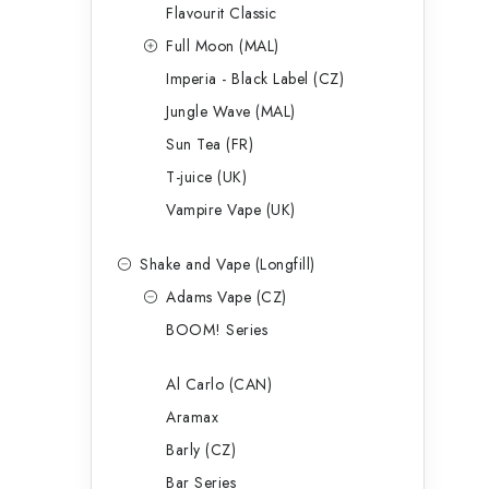
p
Flavourit Classic
a
Full Moon (MAL)
Imperia - Black Label (CZ)
n
Jungle Wave (MAL)
e
Sun Tea (FR)
l
T-juice (UK)
Vampire Vape (UK)
Shake and Vape (Longfill)
Adams Vape (CZ)
BOOM! Series
Al Carlo (CAN)
Aramax
Barly (CZ)
Bar Series