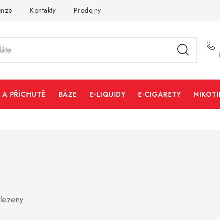
enze
Kontakty
Prodejny
Volná místa
 A PŘÍCHUTĚ
BÁZE
E-LIQUIDY
E-CIGARETY
NIKOT
lezeny...