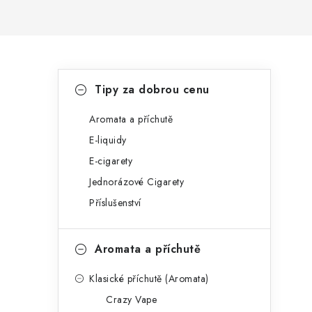
P
K
Přeskočit
Tipy za dobrou cenu
kategorie
a
o
t
Aromata a příchutě
s
E-liquidy
e
t
E-cigarety
g
r
Jednorázové Cigarety
o
Příslušenství
a
r
n
i
Aromata a příchutě
e
n
Klasické příchutě (Aromata)
í
Crazy Vape