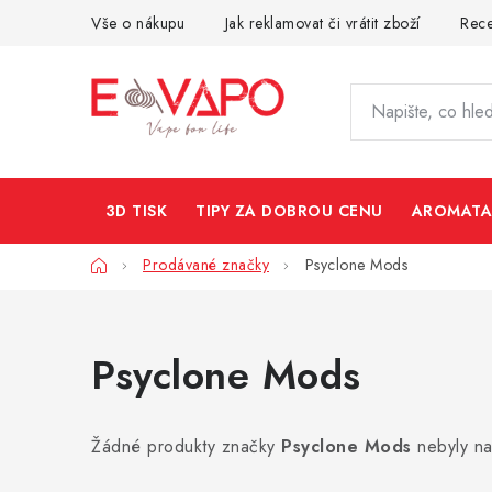
Přejít
Vše o nákupu
Jak reklamovat či vrátit zboží
Rec
na
obsah
3D TISK
TIPY ZA DOBROU CENU
AROMATA
Domů
Prodávané značky
Psyclone Mods
Psyclone Mods
Žádné produkty značky
Psyclone Mods
nebyly na