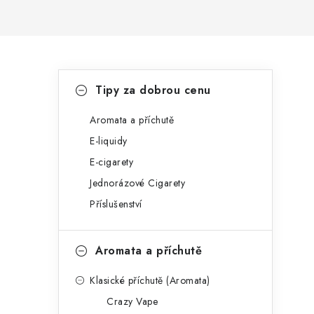
P
K
Přeskočit
Tipy za dobrou cenu
kategorie
a
o
t
Aromata a příchutě
s
E-liquidy
e
t
E-cigarety
g
r
Jednorázové Cigarety
o
Příslušenství
a
r
n
i
Aromata a příchutě
e
n
Klasické příchutě (Aromata)
í
Crazy Vape