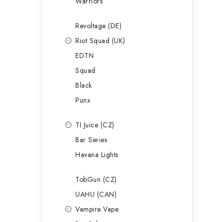
Warriors
Revoltage (DE)
Riot Squad (UK)
EDTN
Squad
Black
Punx
TI Juice (CZ)
Bar Series
Havana Lights
TobGun (CZ)
UAHU (CAN)
Vampire Vape