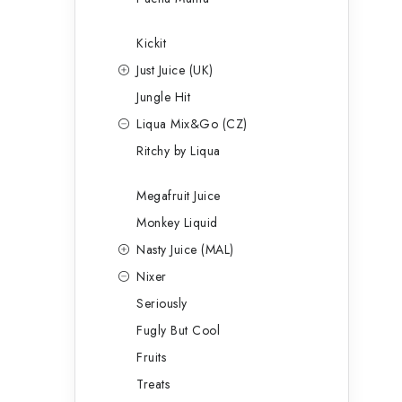
Kickit
Just Juice (UK)
Jungle Hit
Liqua Mix&Go (CZ)
Ritchy by Liqua
Megafruit Juice
Monkey Liquid
Nasty Juice (MAL)
Nixer
Seriously
Fugly But Cool
Fruits
Treats