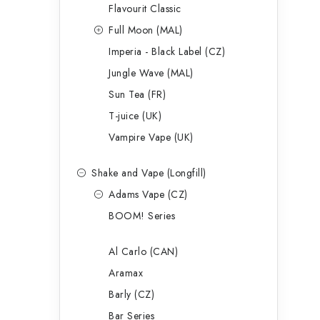
p
Flavourit Classic
a
Full Moon (MAL)
Imperia - Black Label (CZ)
n
Jungle Wave (MAL)
e
Sun Tea (FR)
l
T-juice (UK)
Vampire Vape (UK)
Shake and Vape (Longfill)
Adams Vape (CZ)
BOOM! Series
Al Carlo (CAN)
Aramax
Barly (CZ)
Bar Series