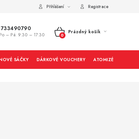
Přihlášení
Registrace
733490790
Prázdný košík
Po – Pá: 9:30 – 17:30
NÁKUPNÍ
KOŠÍK
INOVÉ SÁČKY
DÁRKOVÉ VOUCHERY
ATOMIZÉRY A CART