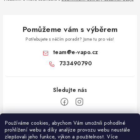
Pomůžeme vám s výběrem
Potřebujete s něčím poradit? Jsme tu pro vás!
team
@
e-vapo.cz
733490790
Z
Používáme cookies, abychom Vám umožnili pohodlné
á
prohlížení webu a díky analýze provozu webu neustále
Facebook
p
zlepšovali jeho funkce, výkon a použitelnost. Více