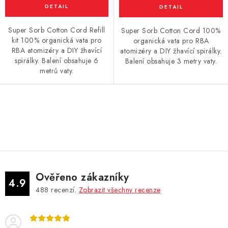
Vše o nákupu
Jak reklamovat či vrátit zboží
Recenze
Kontakty
Prodejny
Volná místa
Super Sorb Cotton Cord Refill
Super Sorb Cotton Cord 100%
kit 100% organická vata pro
organická vata pro RBA
RBA atomizéry a DIY žhavící
atomizéry a DIY žhavící spirálky.
spirálky. Balení obsahuje 6
Balení obsahuje 3 metry vaty.
metrů vaty.
O
v
l
á
d
Ověřeno zákazníky
a
4.9
488
recenzí.
Zobrazit všechny recenze
c
í
p