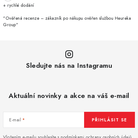
r
+ rychlé dodání
v
k
"Ověřená recenze – zákazník po nákupu ověřen službou Heureka
Group"
y
v
ý
p
i
Sledujte nás na Instagramu
s
u
Aktuální novinky a akce na váš e-mail
E-mail
PŘIHLÁSIT SE
Vložením e-mailu souhlasíte s
podmínkami ochrany osobních údajů