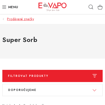
Přejít
Hleda
na
obsah
Prodávané značky
3D TISK
TIPY ZA DOBROU CENU
Super Sorb
AROMATA A PŘÍCHUTĚ
BÁZE
E-LIQUIDY
FILTROVAT PRODUKTY
E-CIGARETY
V
Ř
DOPORUČUJEME
ý
a
NIKOTINOVÉ SÁČKY
p
z