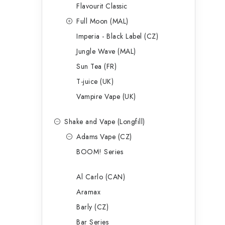
p
Flavourit Classic
a
Full Moon (MAL)
Imperia - Black Label (CZ)
n
Jungle Wave (MAL)
e
Sun Tea (FR)
l
T-juice (UK)
Vampire Vape (UK)
Shake and Vape (Longfill)
Adams Vape (CZ)
BOOM! Series
Al Carlo (CAN)
Aramax
Barly (CZ)
Bar Series