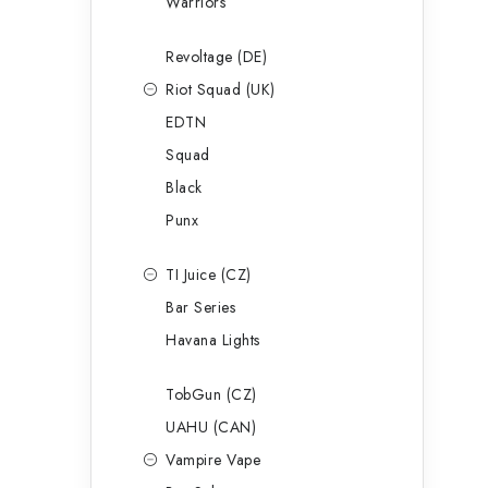
Warriors
Revoltage (DE)
Riot Squad (UK)
EDTN
Squad
Black
Punx
TI Juice (CZ)
Bar Series
Havana Lights
TobGun (CZ)
UAHU (CAN)
Vampire Vape