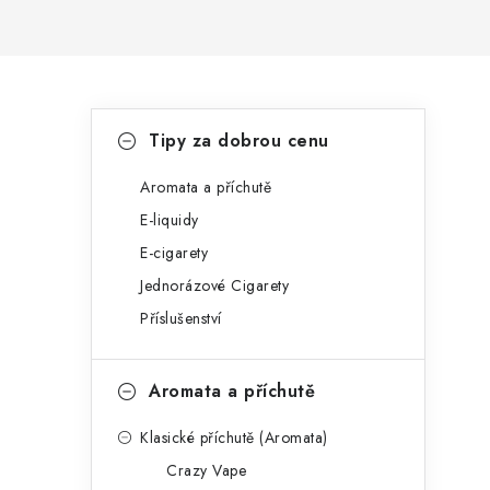
P
K
Přeskočit
Tipy za dobrou cenu
kategorie
a
o
t
Aromata a příchutě
s
E-liquidy
e
t
E-cigarety
g
r
Jednorázové Cigarety
o
Příslušenství
a
r
n
i
Aromata a příchutě
e
n
Klasické příchutě (Aromata)
í
Crazy Vape