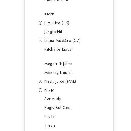
Kickit
Just Juice (UK)
Jungle Hit
Liqua Mix&Go (CZ)
Ritchy by Liqua
Megafruit Juice
Monkey Liquid
Nasty Juice (MAL)
Nixer
Seriously
Fugly But Cool
Fruits
Treats