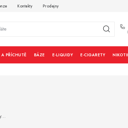
enze
Kontakty
Prodejny
Volná místa
 A PŘÍCHUTĚ
BÁZE
E-LIQUIDY
E-CIGARETY
NIKOT
...