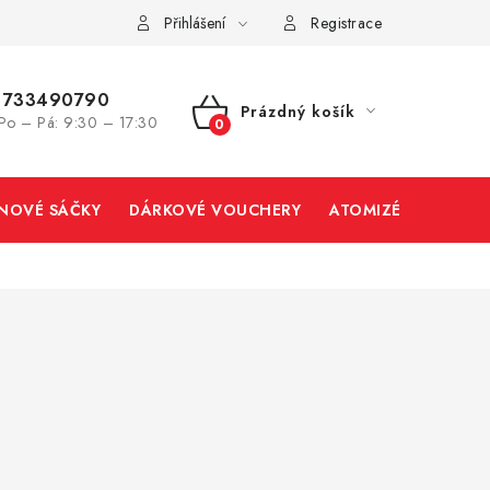
Přihlášení
Registrace
733490790
Prázdný košík
Po – Pá: 9:30 – 17:30
NÁKUPNÍ
KOŠÍK
INOVÉ SÁČKY
DÁRKOVÉ VOUCHERY
ATOMIZÉRY A CART