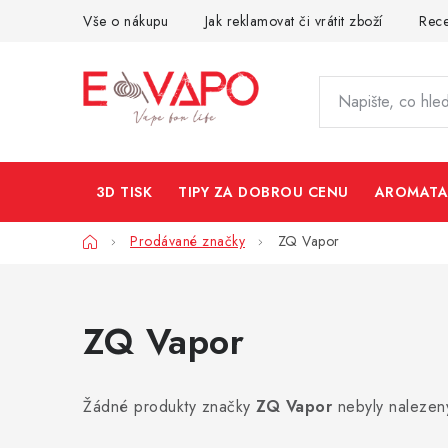
Přejít
Vše o nákupu
Jak reklamovat či vrátit zboží
Rec
na
obsah
3D TISK
TIPY ZA DOBROU CENU
AROMATA
Domů
Prodávané značky
ZQ Vapor
ZQ Vapor
Žádné produkty značky
ZQ Vapor
nebyly nalezeny