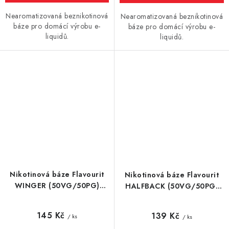
Nearomatizovaná beznikotinová
Nearomatizovaná beznikotinová
báze pro domácí výrobu e-
báze pro domácí výrobu e-
liquidů.
liquidů.
Nikotinová báze Flavourit
Nikotinová báze Flavourit
WINGER (50VG/50PG)
HALFBACK (50VG/50PG)
10ml / 12mg
10ml / 6mg
145 Kč
139 Kč
/ ks
/ ks