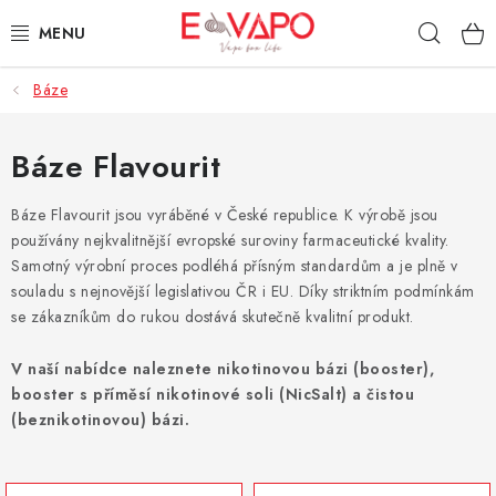
Přejít
Hleda
na
obsah
Báze
3D TISK
TIPY ZA DOBROU CENU
Báze Flavourit
AROMATA A PŘÍCHUTĚ
Báze Flavourit jsou vyráběné v České republice. K výrobě jsou
používány nejkvalitnější evropské suroviny farmaceutické kvality.
Samotný výrobní proces podléhá přísným standardům a je plně v
BÁZE
souladu s nejnovější legislativou ČR i EU. Díky striktním podmínkám
se zákazníkům do rukou dostává skutečně kvalitní produkt.
E-LIQUIDY
V naší nabídce naleznete nikotinovou bázi (booster),
E-CIGARETY
booster s příměsí nikotinové soli (NicSalt) a čistou
(beznikotinovou) bázi.
NIKOTINOVÉ SÁČKY