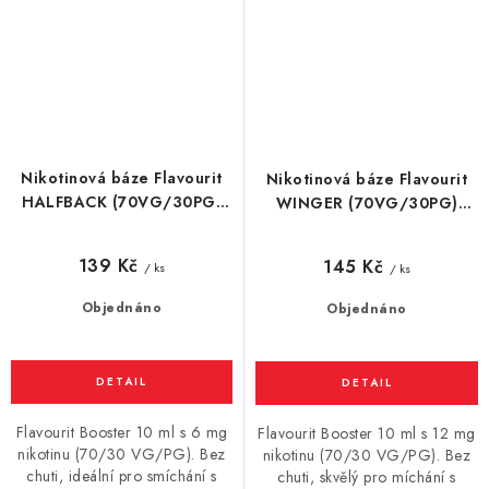
Nikotinová báze Flavourit
Nikotinová báze Flavourit
HALFBACK (70VG/30PG)
WINGER (70VG/30PG)
10ml / 6mg
10ml / 12mg
139 Kč
145 Kč
/ ks
/ ks
Objednáno
Objednáno
Flavourit Booster 10 ml s 6 mg
Flavourit Booster 10 ml s 12 mg
nikotinu (70/30 VG/PG). Bez
nikotinu (70/30 VG/PG). Bez
chuti, ideální pro smíchání s
chuti, skvělý pro míchání s