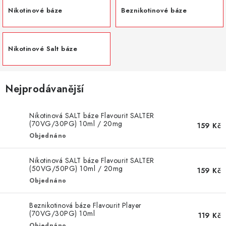
DÁRKOVÉ VOUCHERY
Nikotinové báze
Beznikotinové báze
ATOMIZÉRY A CARTRIDGE
Nikotinové Salt báze
DIY
BATERIE A NABÍJEČKY
Nejprodávanější
GRIPY & MODY
Nikotinová SALT báze Flavourit SALTER
(70VG/30PG) 10ml / 20mg
159 Kč
JEDNORÁZOVÉ A DOBÍJECÍ E-CIGARETY
Objednáno
NIKOTINOVÝ FILM
Nikotinová SALT báze Flavourit SALTER
(50VG/50PG) 10ml / 20mg
159 Kč
Objednáno
PŘÍSLUŠENSTVÍ
Beznikotinová báze Flavourit Player
ZNAČKY
(70VG/30PG) 10ml
119 Kč
Objednáno