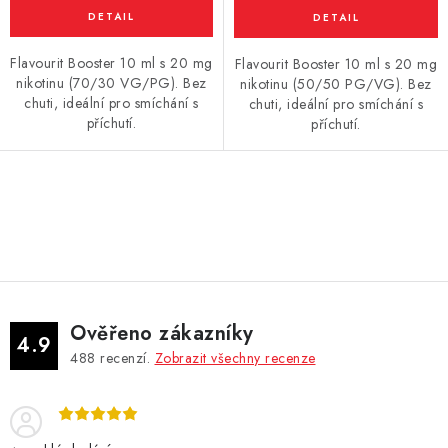
Flavourit Booster 10 ml s 20 mg
Flavourit Booster 10 ml s 20 mg
nikotinu (70/30 VG/PG). Bez
nikotinu (50/50 PG/VG). Bez
chuti, ideální pro smíchání s
chuti, ideální pro smíchání s
příchutí.
příchutí.
O
v
l
á
d
Ověřeno zákazníky
a
4.9
488
recenzí.
Zobrazit všechny recenze
c
í
p
r