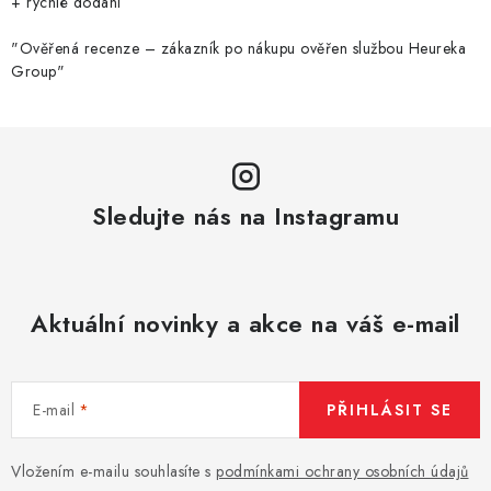
+ rychlé dodání
v
k
"Ověřená recenze – zákazník po nákupu ověřen službou Heureka
Group"
y
v
ý
p
i
Sledujte nás na Instagramu
s
u
Aktuální novinky a akce na váš e-mail
E-mail
PŘIHLÁSIT SE
Vložením e-mailu souhlasíte s
podmínkami ochrany osobních údajů