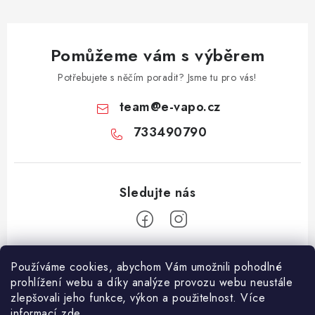
Pomůžeme vám s výběrem
Potřebujete s něčím poradit? Jsme tu pro vás!
team
@
e-vapo.cz
733490790
Z
Používáme cookies, abychom Vám umožnili pohodlné
á
prohlížení webu a díky analýze provozu webu neustále
Facebook
p
zlepšovali jeho funkce, výkon a použitelnost. Více
informací
zde
.