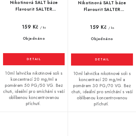
Nikotinová SALT báze
Nikotinová SALT báze
Flavourit SALTER
Flavourit SALTER
(50VG/50PG) 10ml / 20mg
(70VG/30PG) 10ml / 20mg
159 Kč
159 Kč
/ ks
/ ks
Objednáno
Objednáno
10ml lahvička nikotinové soli s
10ml lahvička nikotinové soli s
koncentrací 20 mg/ml a
koncentrací 20 mg/ml a
poměrem 50 PG/50 VG. Bez
poměrem 30 PG/70 VG. Bez
chuti, ideální pro smíchání s vaší
chuti, ideální pro smíchání s vaší
oblíbenou koncentrovanou
oblíbenou koncentrovanou
příchutí.
příchutí.