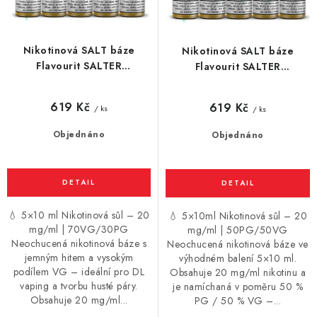
t
k
ů
t
Nikotinová SALT báze
Nikotinová SALT báze
ů
Flavourit SALTER
Flavourit SALTER
(70VG/30PG) 5 x 10ml /
(50VG/50PG) 5 x 10ml /
20mg
20mg
619 Kč
619 Kč
/ ks
/ ks
Objednáno
Objednáno
💧 5×10 ml Nikotinová sůl – 20
💧 5×10ml Nikotinová sůl – 20
mg/ml | 70VG/30PG
mg/ml | 50PG/50VG
Neochucená nikotinová báze s
Neochucená nikotinová báze ve
jemným hitem a vysokým
výhodném balení 5×10 ml.
podílem VG – ideální pro DL
Obsahuje 20 mg/ml nikotinu a
vaping a tvorbu husté páry.
je namíchaná v poměru 50 %
Obsahuje 20 mg/ml...
PG / 50 % VG –...