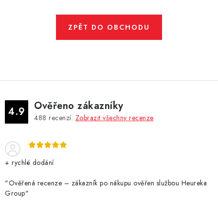
DÁRKOVÉ VOUCHERY
ATOMIZÉRY A CARTRIDGE
ZPĚT DO OBCHODU
DIY
BATERIE A NABÍJEČKY
GRIPY & MODY
Ověřeno zákazníky
4.9
488
recenzí.
Zobrazit všechny recenze
JEDNORÁZOVÉ A DOBÍJECÍ E-CIGARETY
NIKOTINOVÝ FILM
+ rychlé dodání
PŘÍSLUŠENSTVÍ
"Ověřená recenze – zákazník po nákupu ověřen službou Heureka
Group"
ZNAČKY