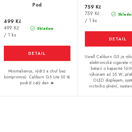
Pod
759 Kč
Měrná
759 Kč
Sklade
cena:
/ 1 ks
499 Kč
Měrná
499 Kč
Skladem
cena:
/ 1 ks
Uwell Caliburn G5 je v
elektronická cigareta 
baterií o kapacitě 16
Minimalismus, výdrž a chuť bez
výkonem až 35 W, pře
kompromisů. Caliburn G5 Lite SE tě
OLED displejem, sy
podrží celý den 🔥
vrchního plnění, nastavi