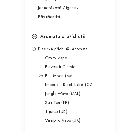
g
r
Jednorázové Cigarety
o
Příslušenství
a
r
n
i
Aromata a příchutě
e
n
Klasické příchutě (Aromata)
í
Crazy Vape
p
Flavourit Classic
a
Full Moon (MAL)
Imperia - Black Label (CZ)
n
Jungle Wave (MAL)
e
Sun Tea (FR)
l
T-juice (UK)
Vampire Vape (UK)