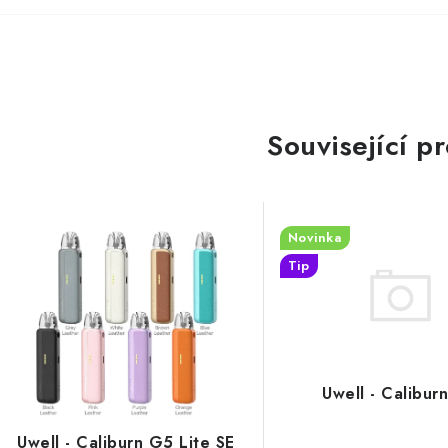
Související p
Novinka
Tip
Uwell - Calibur
Uwell - Caliburn G5 Lite SE