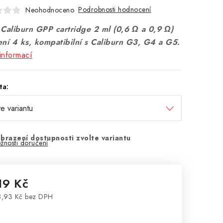
Podrobnosti hodnocení
Neohodnoceno
 Caliburn GPP cartridge 2 ml (0,6 Ω a 0,9 Ω)
ení 4 ks, kompatibilní s Caliburn G3, G4 a G5.
informací
ta:
brazení dostupnosti zvolte variantu
žnosti doručení
19 Kč
,93 Kč bez DPH
rná cena: