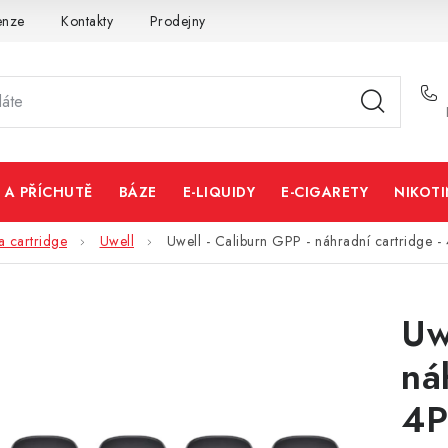
enze
Kontakty
Prodejny
Volná místa
 A PŘÍCHUTĚ
BÁZE
E-LIQUIDY
E-CIGARETY
NIKOT
a cartridge
Uwell
Uwell - Caliburn GPP - náhradní cartridge -
Uw
ná
4P