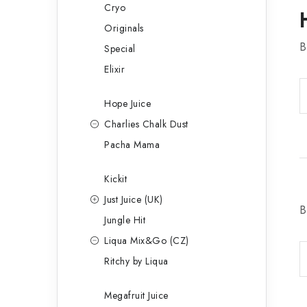
Cryo
Originals
B
Special
Elixir
Hope Juice
Charlies Chalk Dust
Pacha Mama
Kickit
Just Juice (UK)
B
Jungle Hit
Liqua Mix&Go (CZ)
Ritchy by Liqua
Megafruit Juice