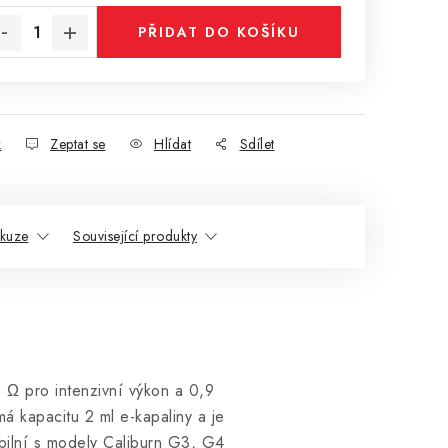
PŘIDAT DO KOŠÍKU
k
Zeptat se
Hlídat
Sdílet
skuze
Související produkty
 Ω pro intenzivní výkon a 0,9
má kapacitu 2 ml e-kapaliny a je
bilní s modely Caliburn G3, G4