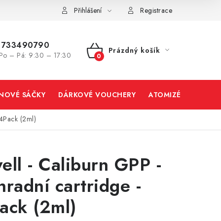
Přihlášení
Registrace
733490790
Prázdný košík
Po – Pá: 9:30 – 17:30
NÁKUPNÍ
KOŠÍK
INOVÉ SÁČKY
DÁRKOVÉ VOUCHERY
ATOMIZÉRY A CART
 4Pack (2ml)
ell - Caliburn GPP -
hradní cartridge -
ack (2ml)