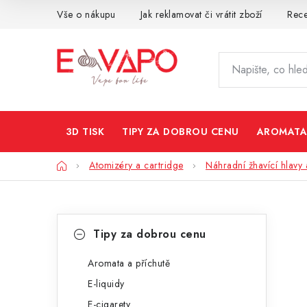
Přejít
Vše o nákupu
Jak reklamovat či vrátit zboží
Rec
na
obsah
3D TISK
TIPY ZA DOBROU CENU
AROMATA
Domů
Atomizéry a cartridge
Náhradní žhavící hlavy 
P
K
Přeskočit
Tipy za dobrou cenu
kategorie
a
o
t
Aromata a příchutě
s
E-liquidy
e
t
E-cigarety