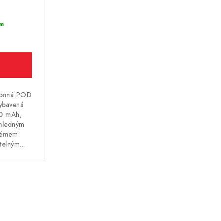
m
ýkonná POD
vybavená
00 mAh,
hledným
stémem
telným...