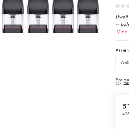
Uwell
– bal
Více 
Varian
Pro zo
Mo
5
428
Mě