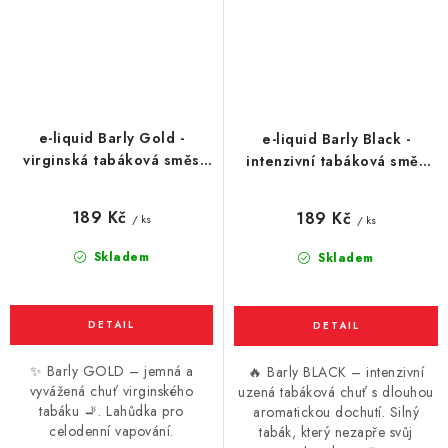
e-liquid Barly Gold -
e-liquid Barly Black -
virginská tabáková směs
intenzivní tabáková směs
10ml
10ml
189 Kč
189 Kč
/ ks
/ ks
Skladem
Skladem
✨ Barly GOLD – jemná a
🔥 Barly BLACK – intenzivní
vyvážená chuť virginského
uzená tabáková chuť s dlouhou
tabáku 🚬. Lahůdka pro
aromatickou dochutí. Silný
celodenní vapování.
tabák, který nezapře svůj