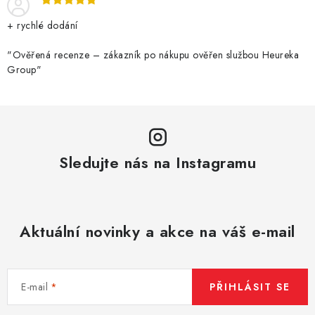
p
r
+ rychlé dodání
v
k
"Ověřená recenze – zákazník po nákupu ověřen službou Heureka
Group"
y
v
ý
p
i
Sledujte nás na Instagramu
s
u
Aktuální novinky a akce na váš e-mail
E-mail
PŘIHLÁSIT SE