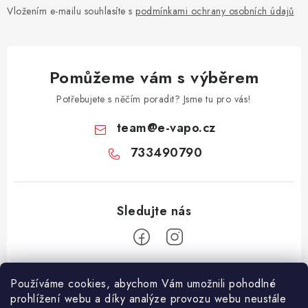
Vložením e-mailu souhlasíte s
podmínkami ochrany osobních údajů
Pomůžeme vám s výběrem
Potřebujete s něčím poradit? Jsme tu pro vás!
team
@
e-vapo.cz
733490790
Z
Používáme cookies, abychom Vám umožnili pohodlné
á
prohlížení webu a díky analýze provozu webu neustále
Facebook