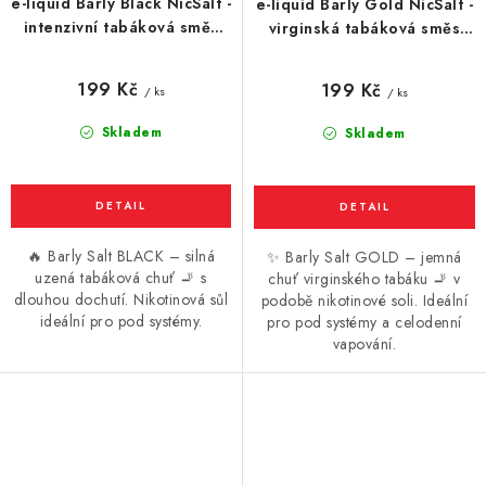
e-liquid Barly Black NicSalt -
e-liquid Barly Gold NicSalt -
intenzivní tabáková směs
virginská tabáková směs
10ml
10ml
199 Kč
199 Kč
/ ks
/ ks
Skladem
Skladem
🔥 Barly Salt BLACK – silná
✨ Barly Salt GOLD – jemná
uzená tabáková chuť 🚬 s
chuť virginského tabáku 🚬 v
dlouhou dochutí. Nikotinová sůl
podobě nikotinové soli. Ideální
ideální pro pod systémy.
pro pod systémy a celodenní
vapování.