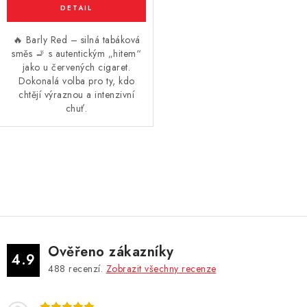
🔥 Barly Red – silná tabáková
směs 🚬 s autentickým „hitem“
jako u červených cigaret.
Dokonalá volba pro ty, kdo
chtějí výraznou a intenzivní
chuť.
O
v
l
á
d
Ověřeno zákazníky
a
4.9
488
recenzí.
Zobrazit všechny recenze
c
í