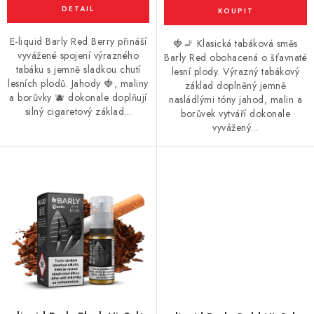
Vše o nákupu
Jak reklamovat či vrátit zboží
Recenze
Kontakty
Prodejny
Volná místa
E-liquid Barly Red Berry přináší
🍓🚬 Klasická tabáková směs
vyvážené spojení výrazného
Barly Red obohacená o šťavnaté
tabáku s jemně sladkou chutí
lesní plody. Výrazný tabákový
lesních plodů. Jahody 🍓, maliny
základ doplněný jemně
a borůvky 🫐 dokonale doplňují
nasládlými tóny jahod, malin a
silný cigaretový základ...
borůvek vytváří dokonale
vyvážený...