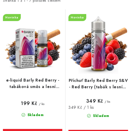
i
e
DÁRKOVÉ VOUCHERY
Stránka
1
z
1
-
7
položek celkem
s
n
ATOMIZÉRY A CARTRIDGE
p
í
Novinka
Novinka
r
p
DIY
o
r
d
o
BATERIE A NABÍJEČKY
u
d
k
u
GRIPY & MODY
t
k
ů
t
JEDNORÁZOVÉ A DOBÍJECÍ E-CIGARETY
e-liquid Barly Red Berry -
Příchuť Barly Red Berry S&V
ů
tabáková směs a lesní
- Red Berry (tabák s lesními
NIKOTINOVÝ FILM
plody 10ml
plody) 10ml
349 Kč
/ ks
199 Kč
/ ks
PŘÍSLUŠENSTVÍ
Měrná
349 Kč / 1 ks
cena:
Skladem
Skladem
ZNAČKY