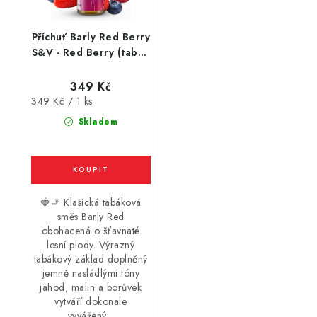
Příchuť Barly Red Berry
S&V - Red Berry (tabák
s lesními plody) 10ml
349 Kč
Měrná
349 Kč / 1 ks
cena:
Skladem
🍓🚬 Klasická tabáková
směs Barly Red
obohacená o šťavnaté
lesní plody. Výrazný
tabákový základ doplněný
jemně nasládlými tóny
jahod, malin a borůvek
vytváří dokonale
vyvážený...