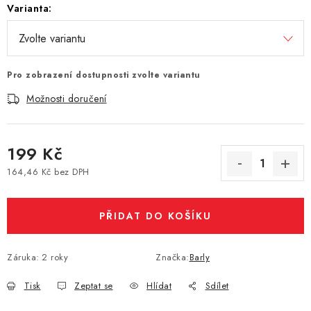
Varianta:
Vše o nákupu
Jak reklamovat či vrátit zboží
Recenze
Kontakty
Prodejny
Volná místa
Pro zobrazení dostupnosti zvolte variantu
Možnosti doručení
199 Kč
164,46 Kč bez DPH
Měrná cena:
PŘIDAT DO KOŠÍKU
Záruka
:
2 roky
Značka:
Barly
Tisk
Zeptat se
Hlídat
Sdílet