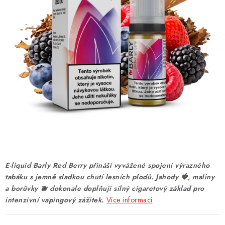
DÁRKOVÉ VOUCHERY
ATOMIZÉRY A CARTRIDGE
DIY
BATERIE A NABÍJEČKY
GRIPY & MODY
JEDNORÁZOVÉ A DOBÍJECÍ E-CIGARETY
NIKOTINOVÝ FILM
E-liquid Barly Red Berry přináší vyvážené spojení výrazného
tabáku s jemně sladkou chutí lesních plodů. Jahody 🍓, maliny
PŘÍSLUŠENSTVÍ
a borůvky 🫐 dokonale doplňují silný cigaretový základ pro
intenzivní vapingový zážitek.
Více informací
ZNAČKY