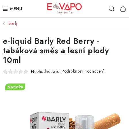
Přejít
Hleda
na
obsah
Barly
3D TISK
e-liquid Barly Red Berry -
TIPY ZA DOBROU CENU
tabáková směs a lesní plody
AROMATA A PŘÍCHUTĚ
10ml
BÁZE
Podrobnosti hodnocení
Neohodnoceno
E-LIQUIDY
Novinka
E-CIGARETY
NIKOTINOVÉ SÁČKY