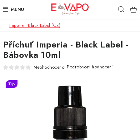
Přejít
Hleda
na
obsah
Imperia - Black Label (CZ)
3D TISK
Příchuť Imperia - Black Label -
TIPY ZA DOBROU CENU
Bábovka 10ml
AROMATA A PŘÍCHUTĚ
Podrobnosti hodnocení
Neohodnoceno
BÁZE
Tip
E-LIQUIDY
E-CIGARETY
NIKOTINOVÉ SÁČKY