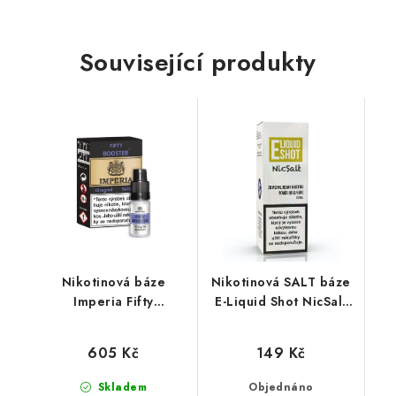
Související produkty
Nikotinová báze
Nikotinová SALT báze
Imperia Fifty
E-Liquid Shot NicSalt
(50VG/50PG) : 5x10ml
(50VG/50PG) : 10ml /
/ 10mg
20mg
605 Kč
149 Kč
Skladem
Objednáno