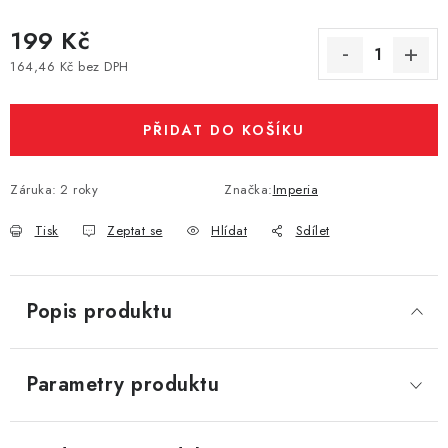
Vše o nákupu
Jak reklamovat či vrátit zboží
Recenze
199 Kč
Kontakty
Prodejny
Volná místa
164,46 Kč bez DPH
Měrná cena:
PŘIDAT DO KOŠÍKU
Záruka
:
2 roky
Značka:
Imperia
Tisk
Zeptat se
Hlídat
Sdílet
Popis produktu
Parametry produktu