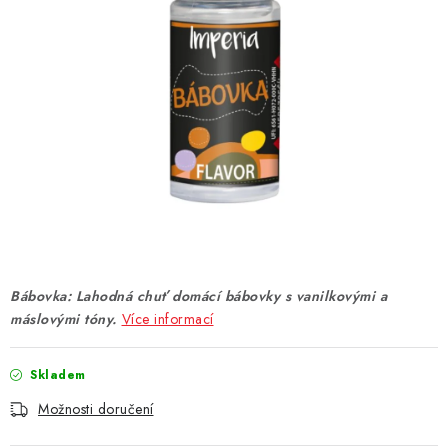
DÁRKOVÉ VOUCHERY
ATOMIZÉRY A CARTRIDGE
DIY
BATERIE A NABÍJEČKY
GRIPY & MODY
JEDNORÁZOVÉ A DOBÍJECÍ E-CIGARETY
Bábovka: Lahodná chuť domácí bábovky s vanilkovými a
NIKOTINOVÝ FILM
máslovými tóny.
Více informací
PŘÍSLUŠENSTVÍ
Skladem
Možnosti doručení
ZNAČKY