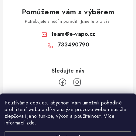
Pomůžeme vám s výběrem
Potřebujete s něčím poradit? Jsme tu pro vás!
team
@
e-vapo.cz
733490790
Z
Používáme cookies, abychom Vám umožnili pohodlné
á
prohlížení webu a díky analýze provozu webu neustále
Facebook
p
zlepšovali jeho funkce, výkon a použitelnost. Více
informací
zde
.
a
Informace pro vás
t