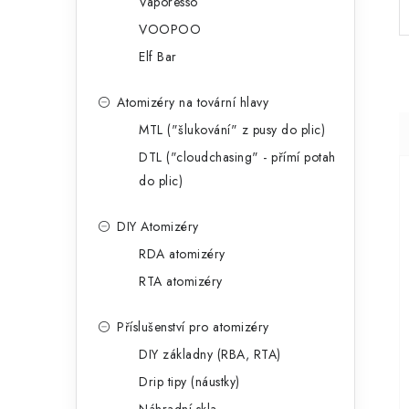
Vaporesso
VOOPOO
Elf Bar
Atomizéry na tovární hlavy
MTL ("šlukování" z pusy do plic)
DTL ("cloudchasing" - přímí potah
do plic)
DIY Atomizéry
RDA atomizéry
RTA atomizéry
Příslušenství pro atomizéry
DIY základny (RBA, RTA)
Drip tipy (náustky)