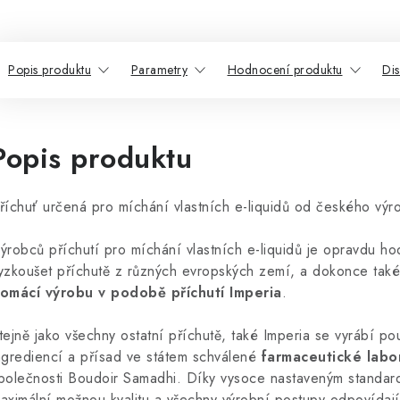
Popis produktu
Parametry
Hodnocení produktu
Di
Popis produktu
říchuť určená pro míchání vlastních e-liquidů od českého výr
ýrobců příchutí pro míchání vlastních e-liquidů je opravdu ho
yzkoušet příchutě z různých evropských zemí, a dokonce tak
omácí výrobu v podobě příchutí Imperia
.
tejně jako všechny ostatní příchutě, také Imperia se vyrábí pou
ngrediencí a přísad ve státem schválené
farmaceutické labo
polečnosti Boudoir Samadhi. Díky vysoce nastaveným standar
aximální možnou kvalitu a všechny výrobní postupy odpovídaj