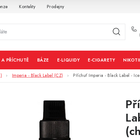
enze
Kontakty
Prodejny
Volná místa
 A PŘÍCHUTĚ
BÁZE
E-LIQUIDY
E-CIGARETY
NIKOT
)
Imperia - Black Label (CZ)
Příchuť Imperia - Black Label - I
Př
La
(c