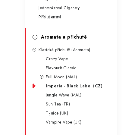
g
r
Jednorázové Cigarety
o
Příslušenství
a
r
n
i
Aromata a příchutě
e
n
Klasické příchutě (Aromata)
í
Crazy Vape
p
Flavourit Classic
a
Full Moon (MAL)
Imperia - Black Label (CZ)
n
Jungle Wave (MAL)
e
Sun Tea (FR)
l
T-juice (UK)
Vampire Vape (UK)