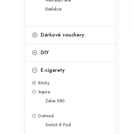
Náhradní skla
Redukce
Dárkové vouchery
DIY
E-cigarety
Ritchy
Aspire
Zelos X80
Dotmod
Switch R Pod