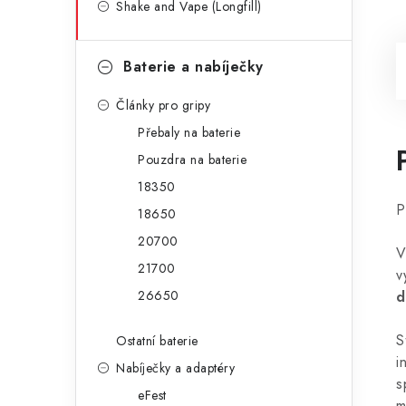
Shake and Vape (Longfill)
Baterie a nabíječky
Články pro gripy
Přebaly na baterie
Pouzdra na baterie
18350
P
18650
20700
V
21700
v
26650
d
S
Ostatní baterie
i
Nabíječky a adaptéry
s
eFest
m