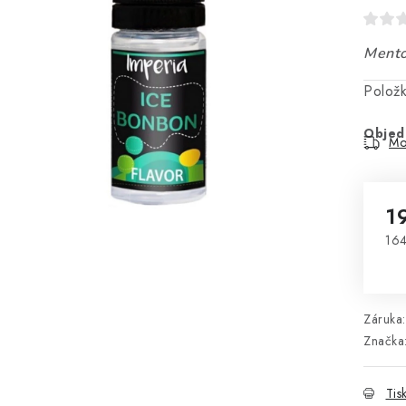
Mento
Polož
Objed
Mo
1
164
Mě
Záruka
:
Značka
Tis