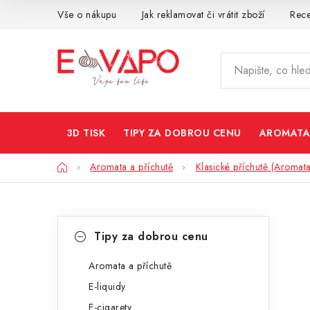
Přejít
Vše o nákupu
Jak reklamovat či vrátit zboží
Rec
na
obsah
3D TISK
TIPY ZA DOBROU CENU
AROMATA
Domů
Aromata a příchutě
Klasické příchutě (Aromata
P
K
Přeskočit
Tipy za dobrou cenu
kategorie
a
o
t
Aromata a příchutě
s
E-liquidy
e
t
E-cigarety