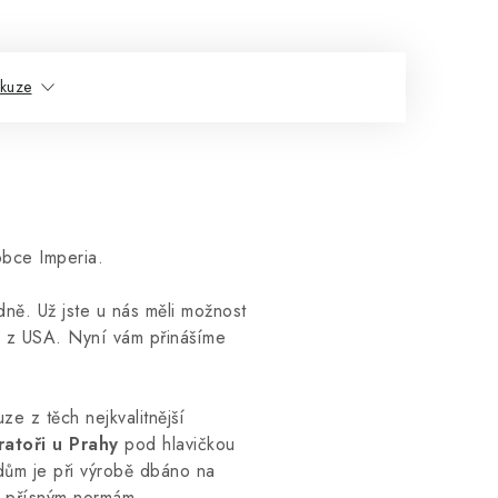
skuze
obce Imperia.
dně. Už jste u nás měli možnost
é z USA. Nyní vám přinášíme
ze z těch nejkvalitnější
ratoři u Prahy
pod hlavičkou
dům je při výrobě dbáno na
í přísným normám.