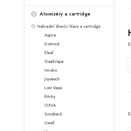
Atomizéry a cartridge
Náhradní žhavící hlavy a cartridge
Aspire
Dotmod
B
Eleaf
GeekVape
Innokin
Joyetech
Lost Vape
Ritchy
OXVA
B
Smoktech
Uwell