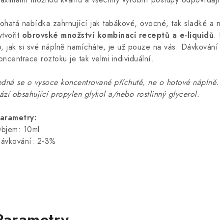
ohatá nabídka zahrnující jak tabákové, ovocné, tak sladké a 
ytvořit
obrovské množství kombinací receptů a e-liquidů
.
o, jak si své náplně namícháte, je už pouze na vás. Dávkování 
oncentrace roztoku je tak velmi individuální.
edná se o vysoce koncentrované příchutě, ne o hotové náplně. 
ází obsahující propylen glykol a/nebo rostlinný glycerol.
arametry:
bjem: 10ml
ávkování: 2-3%