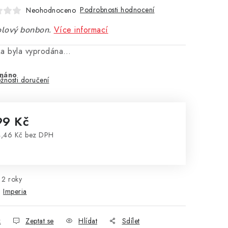
Podrobnosti hodnocení
Neohodnoceno
Více informací
lový bonbon.
ka byla vyprodána…
náno
žnosti doručení
99 Kč
,46 Kč bez DPH
rná cena:
2 roky
:
Imperia
k
Zeptat se
Hlídat
Sdílet