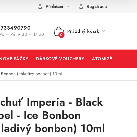
Přihlášení
Registrace
733490790
Prázdný košík
Po – Pá: 9:30 – 17:30
NÁKUPNÍ
KOŠÍK
INOVÉ SÁČKY
DÁRKOVÉ VOUCHERY
ATOMIZÉRY A CART
ce Bonbon (chladivý bonbon) 10ml
íchuť Imperia - Black
bel - Ice Bonbon
hladivý bonbon) 10ml