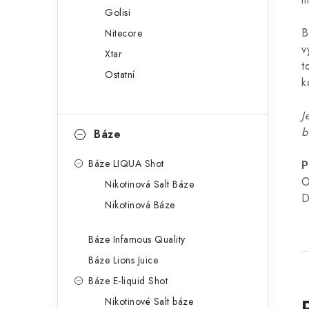
Golisi
B
Nitecore
v
Xtar
t
Ostatní
k
J
b
Báze
Báze LIQUA Shot
P
O
Nikotinová Salt Báze
D
Nikotinová Báze
Báze Infamous Quality
Báze Lions Juice
Báze E-liquid Shot
Nikotinové Salt báze