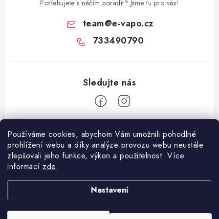
Potřebujete s něčím poradit? Jsme tu pro vás!
team
@
e-vapo.cz
733490790
Z
Používáme cookies, abychom Vám umožnili pohodlné
á
prohlížení webu a díky analýze provozu webu neustále
Facebook
p
zlepšovali jeho funkce, výkon a použitelnost. Více
informací
zde
.
a
Informace pro vás
t
Nastavení
í
Vše o nákupu
Copyright 2026
E-Vapo.cz
. Všechna práva vyhrazena.
Upravit nastavení
Jak reklamovat či vrátit zboží
cookies