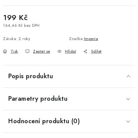
Vše o nákupu
Jak reklamovat či vrátit zboží
Recenze
199 Kč
Kontakty
Prodejny
Volná místa
164,46 Kč bez DPH
Měrná cena:
Záruka
:
2 roky
Značka:
Imperia
Tisk
Zeptat se
Hlídat
Sdílet
Popis produktu
Parametry produktu
Hodnocení produktu (0)