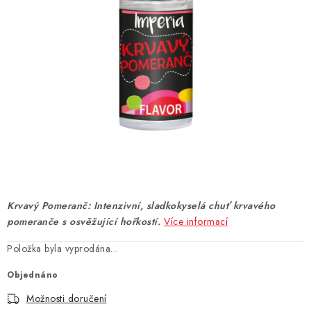
DÁRKOVÉ VOUCHERY
ATOMIZÉRY A CARTRIDGE
DIY
BATERIE A NABÍJEČKY
GRIPY & MODY
JEDNORÁZOVÉ A DOBÍJECÍ E-CIGARETY
Krvavý Pomeranč: Intenzivní, sladkokyselá chuť krvavého
NIKOTINOVÝ FILM
pomeranče s osvěžující hořkostí.
Více informací
Položka byla vyprodána…
PŘÍSLUŠENSTVÍ
Objednáno
ZNAČKY
Možnosti doručení