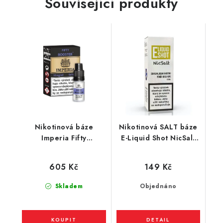
Související produkty
Nikotinová báze
Nikotinová SALT báze
Imperia Fifty
E-Liquid Shot NicSalt
(50VG/50PG) : 5x10ml
(50VG/50PG) : 10ml /
/ 10mg
20mg
605 Kč
149 Kč
Skladem
Objednáno