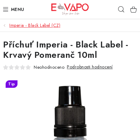
Přejít
Hleda
na
obsah
Imperia - Black Label (CZ)
3D TISK
Příchuť Imperia - Black Label -
TIPY ZA DOBROU CENU
Krvavý Pomeranč 10ml
AROMATA A PŘÍCHUTĚ
Podrobnosti hodnocení
Neohodnoceno
BÁZE
Tip
E-LIQUIDY
E-CIGARETY
NIKOTINOVÉ SÁČKY