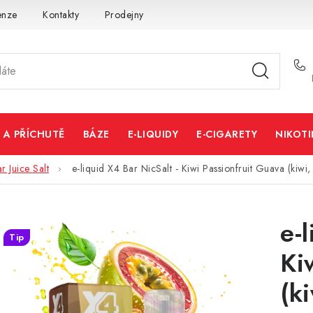
enze
Kontakty
Prodejny
Volná místa
 A PŘÍCHUTĚ
BÁZE
E-LIQUIDY
E-CIGARETY
NIKOT
r Juice Salt
e-liquid X4 Bar NicSalt - Kiwi Passionfruit Guava (kiw
e-
Tip
Ki
(k