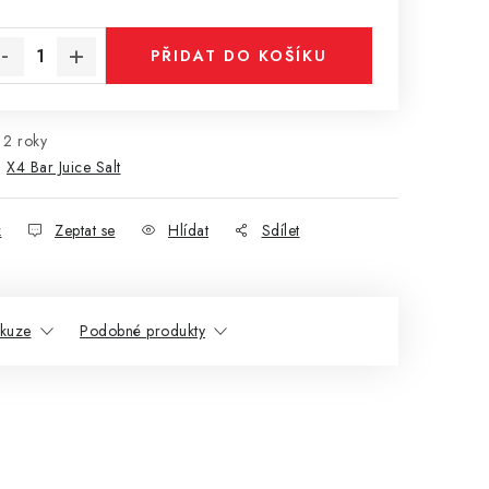
rná cena:
PŘIDAT DO KOŠÍKU
2 roky
:
X4 Bar Juice Salt
k
Zeptat se
Hlídat
Sdílet
skuze
Podobné produkty