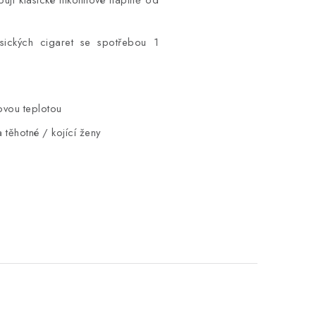
asických cigaret se spotřebou 1
ovou teplotou
těhotné / kojící ženy