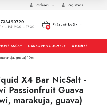
Přihlášení
Registrace
733490790
Prázdný košík
Po – Pá: 9:30 – 17:30
NÁKUPNÍ
KOŠÍK
INOVÉ SÁČKY
DÁRKOVÉ VOUCHERY
ATOMIZÉRY A CART
i, marakuja, guava) 10ml
liquid X4 Bar NicSalt -
wi Passionfruit Guava
iwi, marakuja, guava)