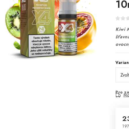
10
Kiwi 
šťavna
ovocn
Varian
Pro zo
Mo
2
197