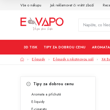
Přejít
Vše o nákupu
Jak reklamovat či vrátit zboží
Rec
na
obsah
3D TISK
TIPY ZA DOBROU CENU
AROMATA
Domů
E-liquidy
E-liquidy s nikotinovou solí
X4 Ba
P
K
Přeskočit
Tipy za dobrou cenu
kategorie
a
o
t
Aromata a příchutě
s
E-liquidy
e
t
E-cigarety