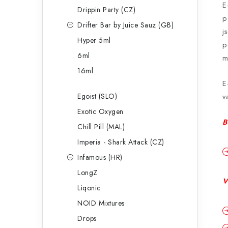
E
Drippin Party (CZ)
p
Drifter Bar by Juice Sauz (GB)
j
Hyper 5ml
p
6ml
m
16ml
E
Egoist (SLO)
v
Exotic Oxygen
B
Chill Pill (MAL)
Imperia - Shark Attack (CZ)
Infamous (HR)
LongZ
V
Liqonic
NOID Mixtures
Drops