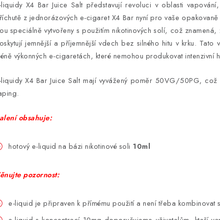
-liquidy X4 Bar Juice Salt představují revoluci v oblasti vapován
říchutě z jednorázových e-cigaret X4 Bar nyní pro vaše opakovaně p
sou speciálně vytvořeny s použitím nikotinových solí, což znamená, ž
oskytují jemnější a příjemnější vdech bez silného hitu v krku. Tato 
éně výkonných e-cigaretách, které nemohou produkovat intenzivní hi
-liquidy X4 Bar Juice Salt mají vyvážený poměr 50VG/50PG, což j
aping.
alení obsahuje:
hotový e-liquid na bázi nikotinové soli
10ml
ěnujte pozornost:
e-liquid je připraven k přímému použití a není třeba kombinovat 
e-liquid s koncentrací 10mg doporučujeme uživatelům, kteří vap