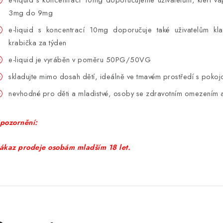
3mg do 9mg
e-liquid s koncentrací 10mg doporučuje také uživatelům kl
krabička za týden
e-liquid je vyráběn v poměru 50PG/50VG
skladujte mimo dosah dětí, ideálně ve tmavém prostředí s pokoj
nevhodné pro děti a mladistvé, osoby se zdravotním omezením a 
pozornění:
ákaz prodeje osobám mladším 18 let.