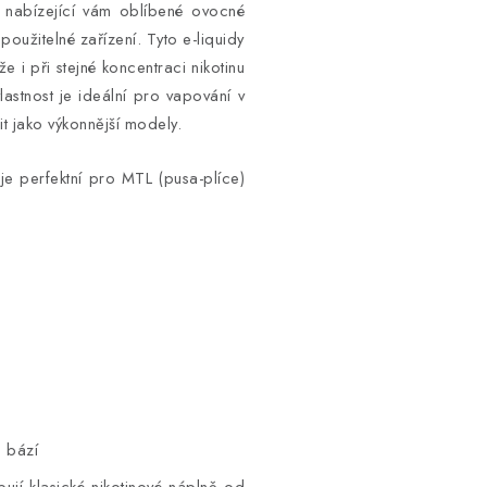
í, nabízející vám oblíbené ovocné
oužitelné zařízení. Tyto e-liquidy
e i při stejné koncentraci nikotinu
vlastnost je ideální pro vapování v
t jako výkonnější modely.
e perfektní pro MTL (pusa-plíce)
s bází
ují klasické nikotinové náplně od