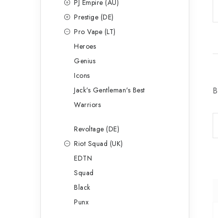
PJ Empire (AU)
Prestige (DE)
Pro Vape (LT)
Heroes
Genius
Icons
Jack's Gentleman's Best
B
Warriors
Revoltage (DE)
Riot Squad (UK)
EDTN
Squad
Black
Punx