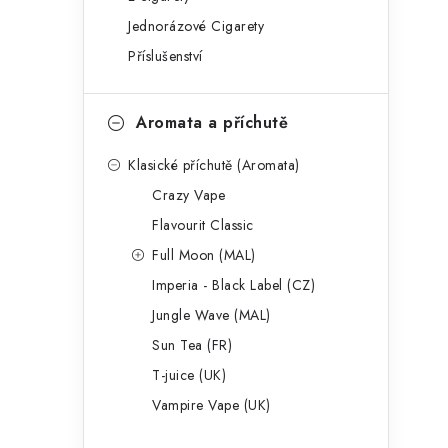
g
r
Jednorázové Cigarety
o
Příslušenství
a
r
n
i
Aromata a příchutě
e
n
Klasické příchutě (Aromata)
í
Crazy Vape
p
Flavourit Classic
a
Full Moon (MAL)
Imperia - Black Label (CZ)
n
Jungle Wave (MAL)
e
Sun Tea (FR)
l
T-juice (UK)
Vampire Vape (UK)