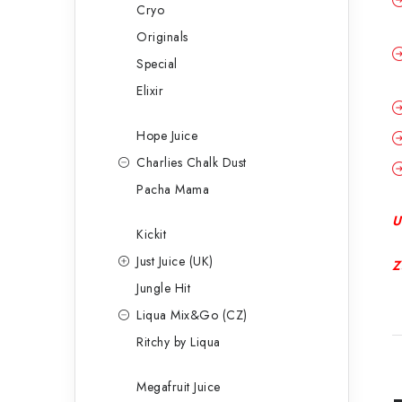
Cryo
Originals
Special
Elixir
Hope Juice
Charlies Chalk Dust
Pacha Mama
U
Kickit
Just Juice (UK)
Z
Jungle Hit
Liqua Mix&Go (CZ)
Ritchy by Liqua
Megafruit Juice