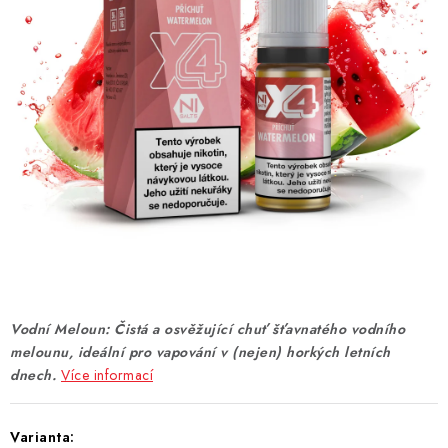
DÁRKOVÉ VOUCHERY
ATOMIZÉRY A CARTRIDGE
DIY
BATERIE A NABÍJEČKY
GRIPY & MODY
JEDNORÁZOVÉ A DOBÍJECÍ E-CIGARETY
NIKOTINOVÝ FILM
Vodní Meloun: Čistá a osvěžující chuť šťavnatého vodního
melounu, ideální pro vapování v (nejen) horkých letních
PŘÍSLUŠENSTVÍ
dnech.
Více informací
ZNAČKY
Varianta: