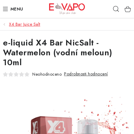
Přejít
Hleda
na
obsah
X4 Bar Juice Salt
3D TISK
e-liquid X4 Bar NicSalt -
TIPY ZA DOBROU CENU
Watermelon (vodní meloun)
AROMATA A PŘÍCHUTĚ
10ml
BÁZE
Podrobnosti hodnocení
Neohodnoceno
E-LIQUIDY
E-CIGARETY
NIKOTINOVÉ SÁČKY