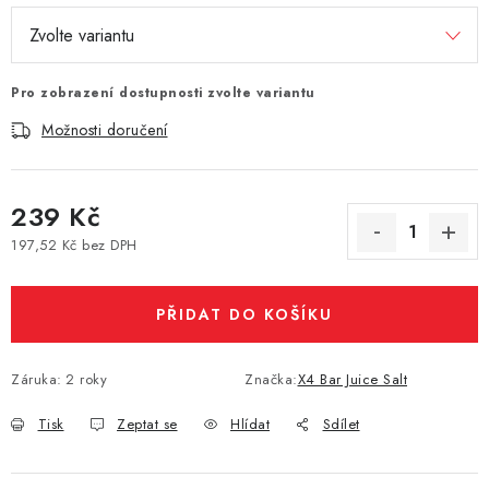
Vše o nákupu
Jak reklamovat či vrátit zboží
Recenze
Kontakty
Prodejny
Volná místa
Pro zobrazení dostupnosti zvolte variantu
Možnosti doručení
239 Kč
197,52 Kč bez DPH
Měrná cena:
PŘIDAT DO KOŠÍKU
Záruka
:
2 roky
Značka:
X4 Bar Juice Salt
Tisk
Zeptat se
Hlídat
Sdílet