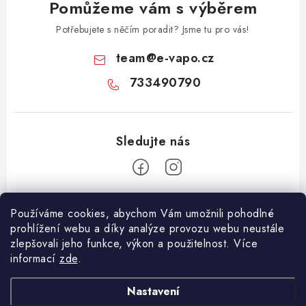
Pomůžeme vám s výběrem
Potřebujete s něčím poradit? Jsme tu pro vás!
team
@
e-vapo.cz
733490790
Z
Používáme cookies, abychom Vám umožnili pohodlné
á
prohlížení webu a díky analýze provozu webu neustále
Facebook
p
zlepšovali jeho funkce, výkon a použitelnost. Více
informací
zde
.
a
Informace pro vás
t
Nastavení
í
Vše o nákupu