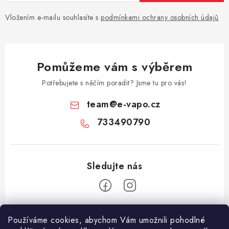
Vložením e-mailu souhlasíte s
podmínkami ochrany osobních údajů
Pomůžeme vám s výběrem
Potřebujete s něčím poradit? Jsme tu pro vás!
team
@
e-vapo.cz
733490790
Z
Používáme cookies, abychom Vám umožnili pohodlné
á