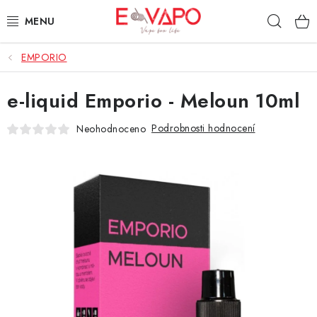
Přejít
Hleda
na
obsah
EMPORIO
3D TISK
e-liquid Emporio - Meloun 10ml
TIPY ZA DOBROU CENU
Podrobnosti hodnocení
Neohodnoceno
AROMATA A PŘÍCHUTĚ
BÁZE
E-LIQUIDY
E-CIGARETY
NIKOTINOVÉ SÁČKY