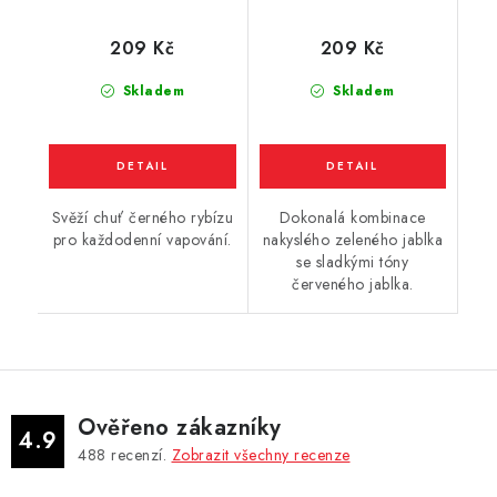
rybíz) 10ml
209 Kč
209 Kč
Skladem
Skladem
Svěží chuť černého rybízu
Dokonalá kombinace
pro každodenní vapování.
nakyslého zeleného jablka
se sladkými tóny
červeného jablka.
Ověřeno zákazníky
4.9
488
recenzí.
Zobrazit všechny recenze