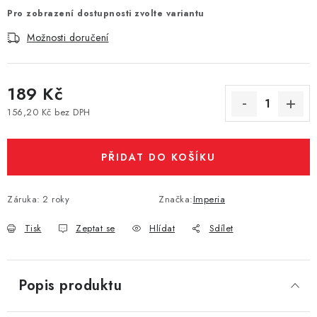
Pro zobrazení dostupnosti zvolte variantu
Vše o nákupu
Jak reklamovat či vrátit zboží
Recenze
Možnosti doručení
Kontakty
Prodejny
Volná místa
189 Kč
156,20 Kč bez DPH
Měrná cena:
PŘIDAT DO KOŠÍKU
Záruka
:
2 roky
Značka:
Imperia
Tisk
Zeptat se
Hlídat
Sdílet
Popis produktu