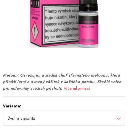
DÁRKOVÉ VOUCHERY
ATOMIZÉRY A CARTRIDGE
DIY
BATERIE A NABÍJEČKY
GRIPY & MODY
JEDNORÁZOVÉ A DOBÍJECÍ E-CIGARETY
Meloun: Osvěžující a sladká chuť šťavnatého melounu, která
přináší letní a ovocný zážitek z každého potahu. Skvělá volba
pro milovníky svěžích příchutí.
Více informací
NIKOTINOVÝ FILM
PŘÍSLUŠENSTVÍ
Varianta:
ZNAČKY