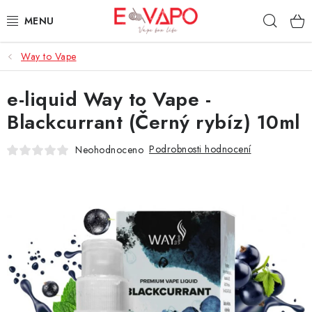
Přejít
Hleda
na
obsah
Way to Vape
3D TISK
e-liquid Way to Vape -
TIPY ZA DOBROU CENU
Blackcurrant (Černý rybíz) 10ml
AROMATA A PŘÍCHUTĚ
Podrobnosti hodnocení
Neohodnoceno
BÁZE
E-LIQUIDY
E-CIGARETY
NIKOTINOVÉ SÁČKY