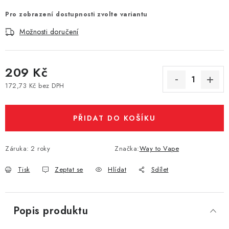
Vše o nákupu
Jak reklamovat či vrátit zboží
Recenze
Pro zobrazení dostupnosti zvolte variantu
Kontakty
Prodejny
Volná místa
Možnosti doručení
209 Kč
172,73 Kč bez DPH
Měrná cena:
PŘIDAT DO KOŠÍKU
Záruka
:
2 roky
Značka:
Way to Vape
Tisk
Zeptat se
Hlídat
Sdílet
Popis produktu