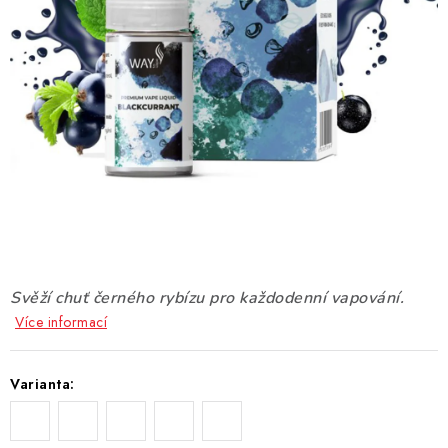
DÁRKOVÉ VOUCHERY
ATOMIZÉRY A CARTRIDGE
DIY
BATERIE A NABÍJEČKY
GRIPY & MODY
JEDNORÁZOVÉ A DOBÍJECÍ E-CIGARETY
Svěží chuť černého rybízu pro každodenní vapování.
NIKOTINOVÝ FILM
Více informací
PŘÍSLUŠENSTVÍ
Varianta:
ZNAČKY