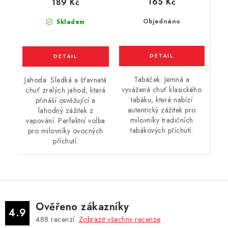
165 Kč
189 Kč
Objednáno
Skladem
Tabáček: Jemná a
Jahoda: Sladká a šťavnatá
vyvážená chuť klasického
chuť zralých jahod, která
tabáku, která nabízí
přináší osvěžující a
autentický zážitek pro
lahodný zážitek z
milovníky tradičních
vapování. Perfektní volba
tabákových příchutí.
pro milovníky ovocných
příchutí.
Ověřeno zákazníky
4.9
488
recenzí.
Zobrazit všechny recenze