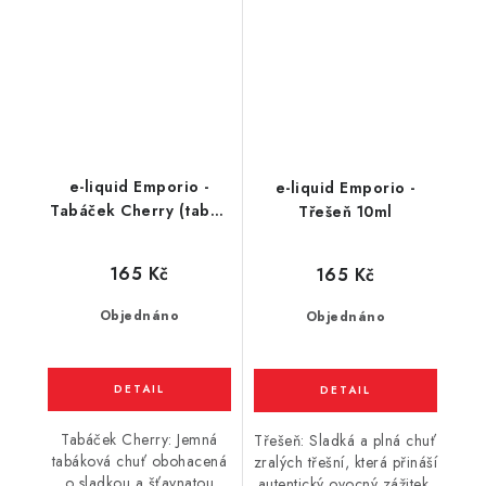
e-liquid Emporio -
e-liquid Emporio -
Tabáček Cherry (tabák
Třešeň 10ml
s třešní) 10ml
165 Kč
165 Kč
Objednáno
Objednáno
Tabáček Cherry: Jemná
Třešeň: Sladká a plná chuť
tabáková chuť obohacená
zralých třešní, která přináší
o sladkou a šťavnatou
autentický ovocný zážitek.