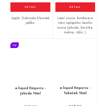
Apple: Dokonale šťavnaté
Lesní ovoce: kombinace
jablko.
toho nejlepšího lesního
ovoce (jahoda, borůvka,
malina, rybíz..).
Tip
e-liquid Emporio -
e-liquid Emporio -
Tabáček 10ml
Jahoda 10ml