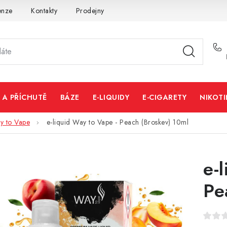
enze
Kontakty
Prodejny
Volná místa
 A PŘÍCHUTĚ
BÁZE
E-LIQUIDY
E-CIGARETY
NIKOT
y to Vape
e-liquid Way to Vape - Peach (Broskev) 10ml
e-
Pe