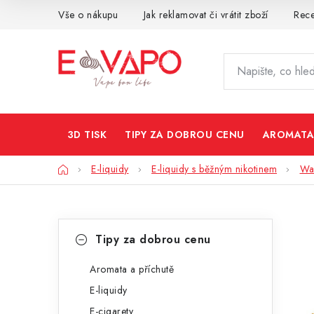
Přejít
Vše o nákupu
Jak reklamovat či vrátit zboží
Rec
na
obsah
3D TISK
TIPY ZA DOBROU CENU
AROMATA
Domů
E-liquidy
E-liquidy s běžným nikotinem
Wa
P
K
Přeskočit
Tipy za dobrou cenu
kategorie
a
o
t
Aromata a příchutě
s
E-liquidy
e
t
E-cigarety