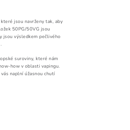
které jsou navrženy tak, aby
složek 50PG/50VG jsou
dy jsou výsledkem pečlivého
.
ropské suroviny, které nám
now-how v oblasti vapingu.
 vás naplní úžasnou chutí