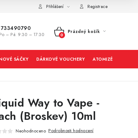
Přihlášení
Registrace
733490790
Prázdný košík
Po – Pá: 9:30 – 17:30
NÁKUPNÍ
KOŠÍK
INOVÉ SÁČKY
DÁRKOVÉ VOUCHERY
ATOMIZÉRY A CART
liquid Way to Vape -
ach (Broskev) 10ml
Podrobnosti hodnocení
Neohodnoceno