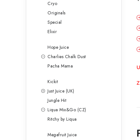
Cryo
Originals
Special
Elixir
Hope Juice
Charlies Chalk Dust
Pacha Mama
U
Kickit
Z
Just Juice (UK)
Jungle Hit
Liqua Mix&Go (CZ)
Ritchy by Liqua
Megafruit Juice