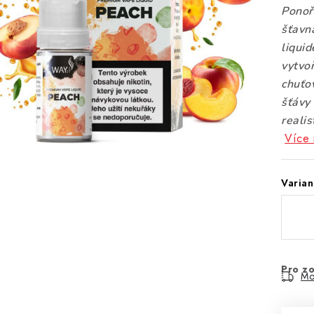
Ponoř
šťavna
liquid
vytvo
chuťov
šťávy 
reali
Více 
Varian
Pro zo
Mo