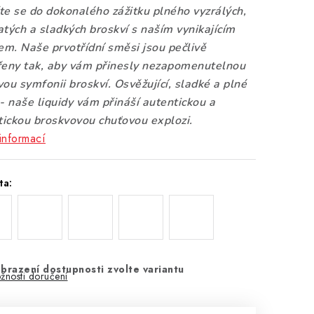
te se do dokonalého zážitku plného vyzrálých,
tých a sladkých broskví s naším vynikajícím
em. Naše prvotřídní směsi jsou pečlivě
řeny tak, aby vám přinesly nezapomenutelnou
ou symfonii broskví. Osvěžující, sladké a plné
- naše liquidy vám přináší autentickou a
stickou broskvovou chuťovou explozi.
informací
ta:
brazení dostupnosti zvolte variantu
žnosti doručení