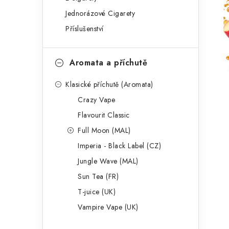
g
r
Jednorázové Cigarety
o
Příslušenství
a
r
n
i
Aromata a příchutě
e
n
Klasické příchutě (Aromata)
í
Crazy Vape
p
Flavourit Classic
a
Full Moon (MAL)
Imperia - Black Label (CZ)
n
Jungle Wave (MAL)
e
Sun Tea (FR)
l
T-juice (UK)
Vampire Vape (UK)