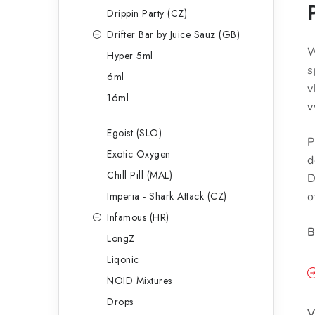
Drippin Party (CZ)
Drifter Bar by Juice Sauz (GB)
W
Hyper 5ml
s
6ml
v
16ml
v
Egoist (SLO)
P
Exotic Oxygen
d
Chill Pill (MAL)
D
Imperia - Shark Attack (CZ)
o
Infamous (HR)
B
LongZ
Liqonic
NOID Mixtures
Drops
V