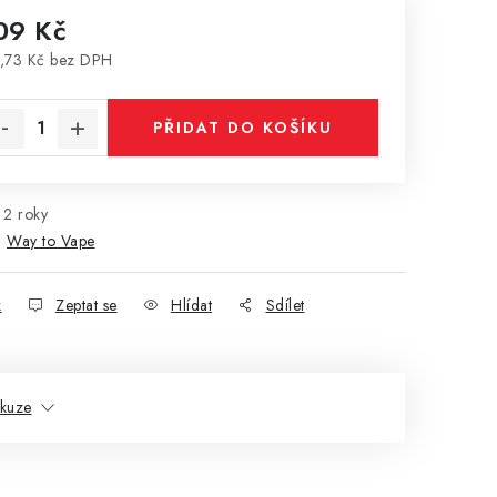
09 Kč
,73 Kč bez DPH
rná cena:
PŘIDAT DO KOŠÍKU
2 roky
:
Way to Vape
k
Zeptat se
Hlídat
Sdílet
skuze