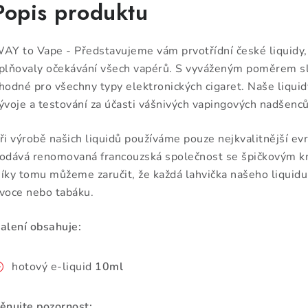
Popis produktu
AY to Vape - Představujeme vám prvotřídní české liquidy, 
plňovaly očekávání všech vapérů. S vyváženým poměrem 
hodné pro všechny typy elektronických cigaret. Naše liqui
ývoje a testování za účasti vášnivých vapingových nadšenců
ři výrobě našich liquidů používáme pouze nejkvalitnější ev
odává renomovaná francouzská společnost se špičkovým k
íky tomu můžeme zaručit, že každá lahvička našeho liquidu
voce nebo tabáku.
alení obsahuje:
hotový e-liquid
10ml
ěnujte pozornost: