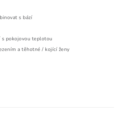
binovat s bází
 s pokojovou teplotou
zením a těhotné / kojící ženy