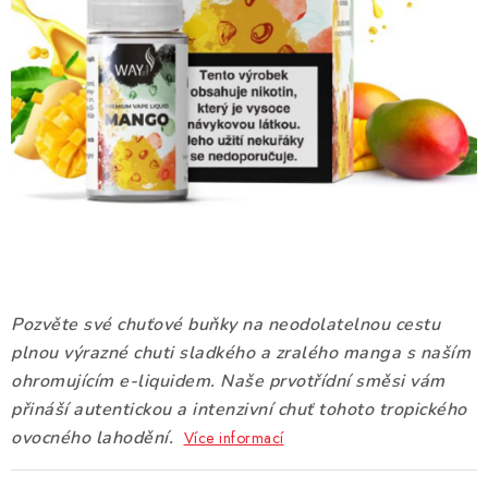
DÁRKOVÉ VOUCHERY
ATOMIZÉRY A CARTRIDGE
DIY
BATERIE A NABÍJEČKY
GRIPY & MODY
JEDNORÁZOVÉ A DOBÍJECÍ E-CIGARETY
Pozvěte své chuťové buňky na neodolatelnou cestu
NIKOTINOVÝ FILM
plnou výrazné chuti sladkého a zralého manga s naším
ohromujícím e-liquidem. Naše prvotřídní směsi vám
PŘÍSLUŠENSTVÍ
přináší autentickou a intenzivní chuť tohoto tropického
ovocného lahodění.
Více informací
ZNAČKY