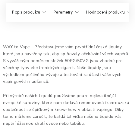
Popis produktu
Parametry
Hodnocení produktu
WAY to Vape - Představujeme vám prvotřídní české liquidy,
které jsou navrženy tak, aby splňovaly očekávání všech vapérů.
S vyváženým poměrem složek 50PG/50VG jsou vhodné pro
všechny typy elektronických cigaret. Naše liquidy jsou
výsledkem pečlivého vývoje a testování za účasti vášnivých
vapingových nadšenců.
Při výrobě našich liquidů používáme pouze nejkvalitnější
evropské suroviny, které nám dodává renomovaná francouzská
společnost se špičkovým know-how v oblasti vapingu. Díky
tomu můžeme zaručit, že každá lahvička našeho liquidu vás
naplní úžasnou chutí ovoce nebo tabáku.