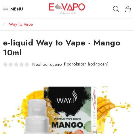
Přejít
Hleda
na
obsah
Way to Vape
3D TISK
e-liquid Way to Vape - Mango
TIPY ZA DOBROU CENU
10ml
AROMATA A PŘÍCHUTĚ
Podrobnosti hodnocení
Neohodnoceno
BÁZE
E-LIQUIDY
E-CIGARETY
NIKOTINOVÉ SÁČKY