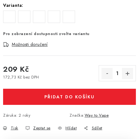
Varianta:
Vše o nákupu
Jak reklamovat či vrátit zboží
Recenze
Kontakty
Prodejny
Volná místa
Pro zobrazení dostupnosti zvolte variantu
Možnosti doručení
209 Kč
172,73 Kč bez DPH
Měrná cena:
PŘIDAT DO KOŠÍKU
Záruka
:
2 roky
Značka:
Way to Vape
Tisk
Zeptat se
Hlídat
Sdílet