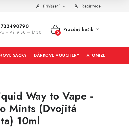
Přihlášení
Registrace
733490790
Prázdný košík
Po – Pá: 9:30 – 17:30
NÁKUPNÍ
KOŠÍK
INOVÉ SÁČKY
DÁRKOVÉ VOUCHERY
ATOMIZÉRY A CART
liquid Way to Vape -
o Mints (Dvojitá
ta) 10ml