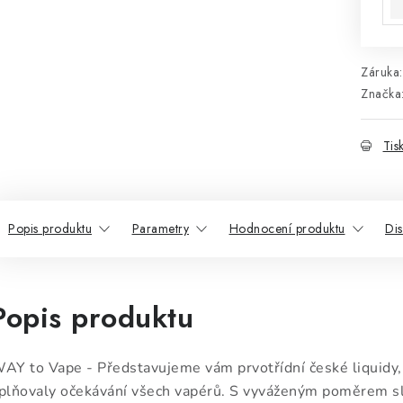
Záruka
:
Značka
Tis
Popis produktu
Parametry
Hodnocení produktu
Di
Popis produktu
AY to Vape - Představujeme vám prvotřídní české liquidy, 
plňovaly očekávání všech vapérů. S vyváženým poměrem 