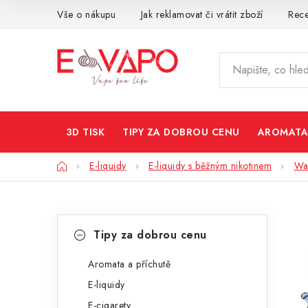
Přejít
Vše o nákupu
Jak reklamovat či vrátit zboží
Rec
na
obsah
3D TISK
TIPY ZA DOBROU CENU
AROMATA
Domů
E-liquidy
E-liquidy s běžným nikotinem
Wa
P
K
Přeskočit
Tipy za dobrou cenu
kategorie
a
o
t
Aromata a příchutě
s
E-liquidy
e
t
E-cigarety