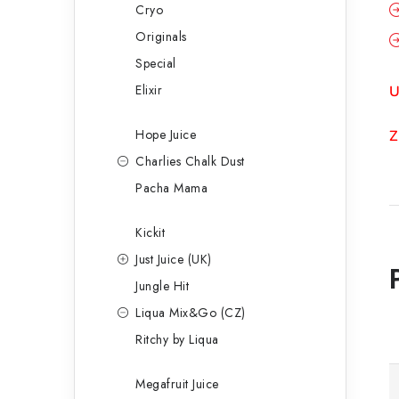
Cryo
Originals
Special
Elixir
U
Hope Juice
Z
Charlies Chalk Dust
Pacha Mama
Kickit
Just Juice (UK)
Jungle Hit
Liqua Mix&Go (CZ)
Ritchy by Liqua
Megafruit Juice