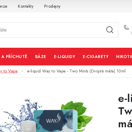
enze
Kontakty
Prodejny
Volná místa
 A PŘÍCHUTĚ
BÁZE
E-LIQUIDY
E-CIGARETY
NIKOT
y to Vape
e-liquid Way to Vape - Two Mints (Dvojitá máta) 10ml
e-
Tw
má