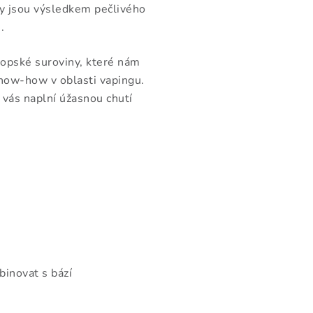
dy jsou výsledkem pečlivého
.
ropské suroviny, které nám
now-how v oblasti vapingu.
 vás naplní úžasnou chutí
binovat s bází