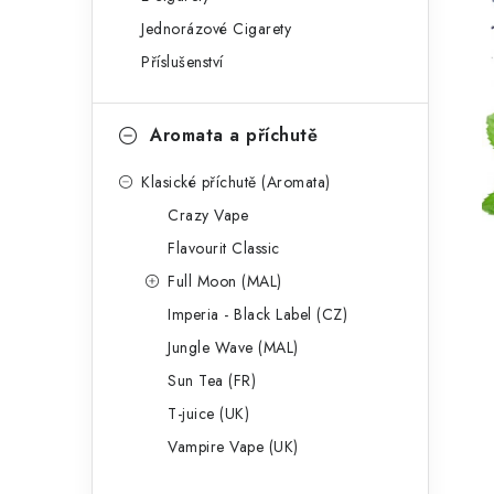
g
r
Jednorázové Cigarety
o
Příslušenství
a
r
n
i
Aromata a příchutě
e
n
Klasické příchutě (Aromata)
í
Crazy Vape
p
Flavourit Classic
a
Full Moon (MAL)
Imperia - Black Label (CZ)
n
Jungle Wave (MAL)
e
Sun Tea (FR)
l
T-juice (UK)
Vampire Vape (UK)