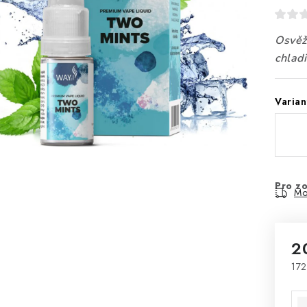
Osvěžu
chlad
Varian
Pro zo
Mo
2
172
Mě