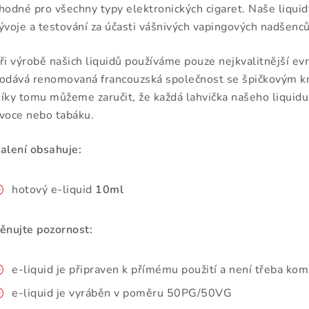
hodné pro všechny typy elektronických cigaret. Naše liqui
ývoje a testování za účasti vášnivých vapingových nadšenců
ři výrobě našich liquidů používáme pouze nejkvalitnější ev
odává renomovaná francouzská společnost se špičkovým k
íky tomu můžeme zaručit, že každá lahvička našeho liquidu
voce nebo tabáku.
alení obsahuje:
hotový e-liquid
10ml
ěnujte pozornost:
e-liquid je připraven k přímému použití a není třeba kom
e-liquid je vyráběn v poměru 50PG/50VG