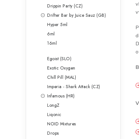
v
Drippin Party (CZ)
v
Drifter Bar by Juice Sauz (GB)
Hyper 5ml
P
6ml
d
16ml
D
o
Egoist (SLO)
B
Exotic Oxygen
Chill Pill (MAL)
Imperia - Shark Attack (CZ)
Infamous (HR)
V
LongZ
Liqonic
NOID Mixtures
Drops