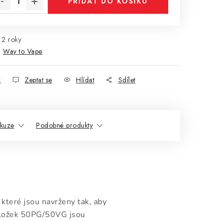
PŘIDAT DO KOŠÍKU
2 roky
:
Way to Vape
k
Zeptat se
Hlídat
Sdílet
skuze
Podobné produkty
které jsou navrženy tak, aby
složek 50PG/50VG jsou