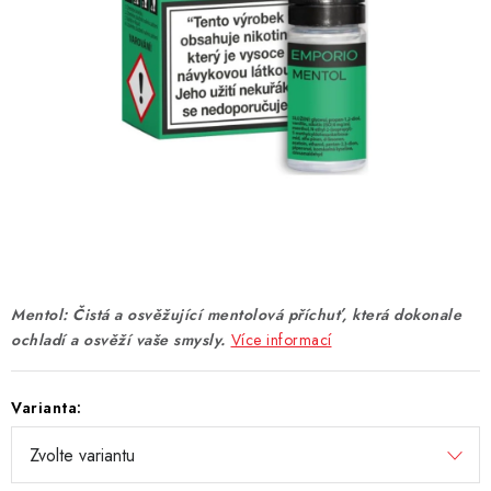
DÁRKOVÉ VOUCHERY
ATOMIZÉRY A CARTRIDGE
DIY
BATERIE A NABÍJEČKY
GRIPY & MODY
JEDNORÁZOVÉ A DOBÍJECÍ E-CIGARETY
Mentol: Čistá a osvěžující mentolová příchuť, která dokonale
ochladí a osvěží vaše smysly.
Více informací
NIKOTINOVÝ FILM
PŘÍSLUŠENSTVÍ
Varianta:
ZNAČKY