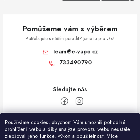
Pomůžeme vám s výběrem
Potřebujete s něčím poradit? Jsme tu pro vás!
team
@
e-vapo.cz
733490790
Z
Používáme cookies, abychom Vám umožnili pohodlné
á
prohlížení webu a díky analýze provozu webu neustále
Facebook
p
zlepšovali jeho funkce, výkon a použitelnost. Více