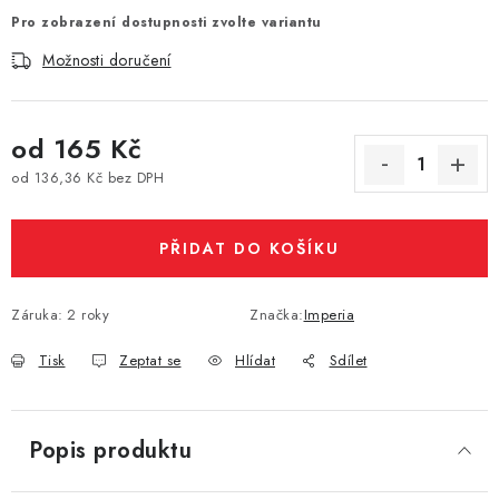
Pro zobrazení dostupnosti zvolte variantu
Vše o nákupu
Jak reklamovat či vrátit zboží
Recenze
Možnosti doručení
Kontakty
Prodejny
Volná místa
od
165 Kč
od
136,36 Kč
bez DPH
Měrná cena:
PŘIDAT DO KOŠÍKU
Záruka
:
2 roky
Značka:
Imperia
Tisk
Zeptat se
Hlídat
Sdílet
Popis produktu