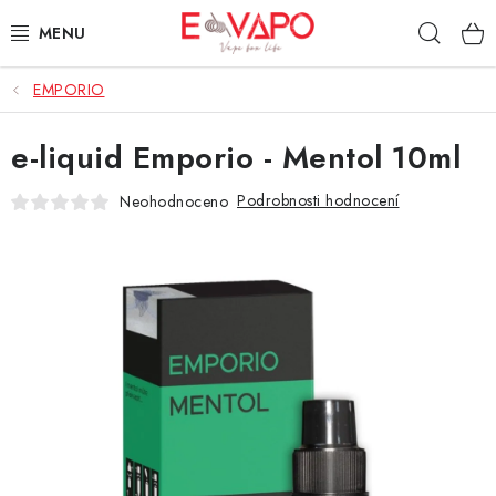
Přejít
Hleda
na
obsah
EMPORIO
3D TISK
e-liquid Emporio - Mentol 10ml
TIPY ZA DOBROU CENU
Podrobnosti hodnocení
Neohodnoceno
AROMATA A PŘÍCHUTĚ
BÁZE
E-LIQUIDY
E-CIGARETY
NIKOTINOVÉ SÁČKY