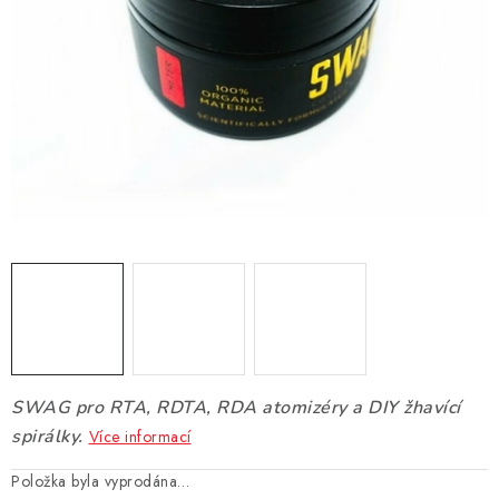
DÁRKOVÉ VOUCHERY
ATOMIZÉRY A CARTRIDGE
DIY
BATERIE A NABÍJEČKY
GRIPY & MODY
JEDNORÁZOVÉ A DOBÍJECÍ E-CIGARETY
NIKOTINOVÝ FILM
SWAG pro RTA, RDTA, RDA atomizéry a DIY žhavící
PŘÍSLUŠENSTVÍ
spirálky.
Více informací
ZNAČKY
Položka byla vyprodána…