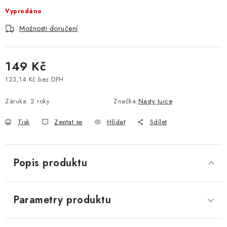
Vyprodáno
Vše o nákupu
Jak reklamovat či vrátit zboží
Recenze
Možnosti doručení
Kontakty
Prodejny
Volná místa
149 Kč
123,14 Kč bez DPH
Měrná cena:
Záruka
:
2 roky
Značka:
Nasty Juice
Tisk
Zeptat se
Hlídat
Sdílet
Popis produktu
Parametry produktu