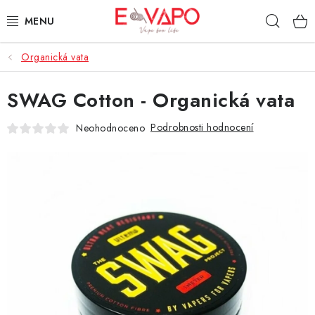
Přejít
Hleda
na
obsah
Organická vata
3D TISK
SWAG Cotton - Organická vata
TIPY ZA DOBROU CENU
Podrobnosti hodnocení
Neohodnoceno
AROMATA A PŘÍCHUTĚ
BÁZE
E-LIQUIDY
E-CIGARETY
NIKOTINOVÉ SÁČKY