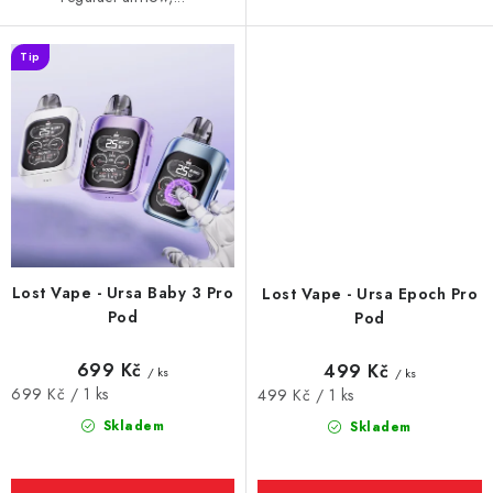
Tip
Lost Vape - Ursa Baby 3 Pro
Lost Vape - Ursa Epoch Pro
Pod
Pod
699 Kč
499 Kč
/ ks
/ ks
Měrná
699 Kč / 1 ks
Měrná
499 Kč / 1 ks
cena:
cena:
Skladem
Skladem