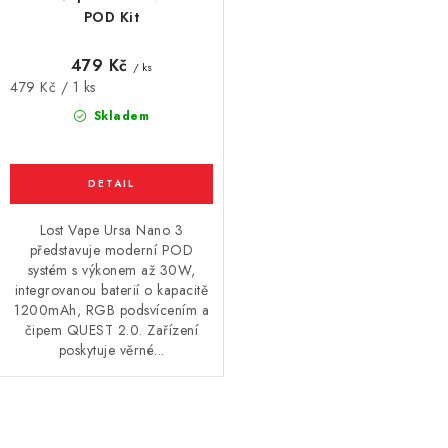
POD Kit
479 Kč
/ ks
Měrná
479 Kč / 1 ks
cena:
Skladem
Lost Vape Ursa Nano 3
představuje moderní POD
systém s výkonem až 30W,
integrovanou baterií o kapacitě
1200mAh, RGB podsvícením a
čipem QUEST 2.0. Zařízení
poskytuje věrné...
O