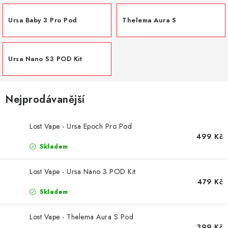
DÁRKOVÉ VOUCHERY
Ursa Baby 3 Pro Pod
Thelema Aura S
ATOMIZÉRY A CARTRIDGE
DIY
Ursa Nano S3 POD Kit
BATERIE A NABÍJEČKY
Nejprodávanější
GRIPY & MODY
Lost Vape - Ursa Epoch Pro Pod
JEDNORÁZOVÉ A DOBÍJECÍ E-CIGARETY
499 Kč
Skladem
NIKOTINOVÝ FILM
Lost Vape - Ursa Nano 3 POD Kit
479 Kč
PŘÍSLUŠENSTVÍ
Skladem
ZNAČKY
Lost Vape - Thelema Aura S Pod
399 Kč