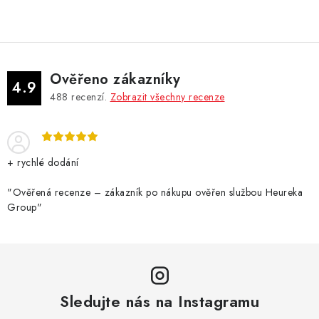
v
l
á
d
Ověřeno zákazníky
a
4.9
488
recenzí.
Zobrazit všechny recenze
c
í
p
r
+ rychlé dodání
v
k
"Ověřená recenze – zákazník po nákupu ověřen službou Heureka
Group"
y
v
ý
p
i
Sledujte nás na Instagramu
s