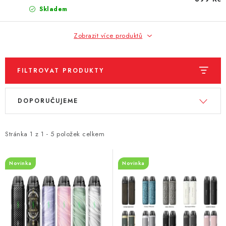
Skladem
Vše o nákupu
Jak reklamovat či vrátit zboží
Recenze
Kontakty
Prodejny
Volná místa
Zobrazit více produktů
FILTROVAT PRODUKTY
V
Ř
DOPORUČUJEME
ý
a
p
z
i
e
Stránka
1
z
1
-
5
položek celkem
s
n
p
í
Novinka
Novinka
r
p
o
r
d
o
u
d