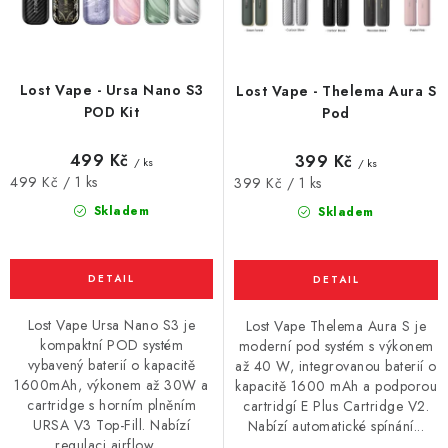
k
u
t
k
ů
t
Lost Vape - Ursa Nano S3
Lost Vape - Thelema Aura S
ů
POD Kit
Pod
499 Kč
399 Kč
/ ks
/ ks
Měrná
499 Kč / 1 ks
Měrná
399 Kč / 1 ks
cena:
cena:
Skladem
Skladem
Lost Vape Ursa Nano S3 je
Lost Vape Thelema Aura S je
kompaktní POD systém
moderní pod systém s výkonem
vybavený baterií o kapacitě
až 40 W, integrovanou baterií o
1600mAh, výkonem až 30W a
kapacitě 1600 mAh a podporou
cartridge s horním plněním
cartridgí E Plus Cartridge V2.
URSA V3 Top-Fill. Nabízí
Nabízí automatické spínání...
regulaci airflow,...