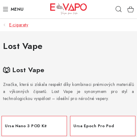
Přejít
Hleda
na
obsah
E-cigarety
3D TISK
TIPY ZA DOBROU CENU
Lost Vape
AROMATA A PŘÍCHUTĚ
🐺
Lost Vape
BÁZE
Značka, která si získala respekt díky kombinaci prémiových materiálů
E-LIQUIDY
a výkonných čipsetů. Lost Vape je synonymem pro styl a
technologickou vyspělost – ideální pro náročné vapery.
E-CIGARETY
NIKOTINOVÉ SÁČKY
Ursa Nano 3 POD Kit
Ursa Epoch Pro Pod