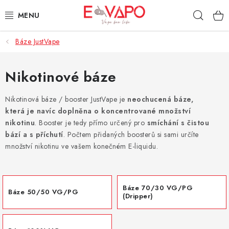
Přejít
Hleda
na
obsah
Báze JustVape
3D TISK
TIPY ZA DOBROU CENU
Nikotinové báze
AROMATA A PŘÍCHUTĚ
Nikotinová báze / booster JustVape je
neochucená báze,
která je navíc doplněna o koncentrované množství
nikotinu
. Booster je tedy přímo určený pro
smíchání s čistou
BÁZE
bází a s příchutí
. Počtem přidaných boosterů si sami určíte
množství nikotinu ve vašem konečném E-liquidu.
E-LIQUIDY
E-CIGARETY
Báze 70/30 VG/PG
Báze 50/50 VG/PG
(Dripper)
NIKOTINOVÉ SÁČKY