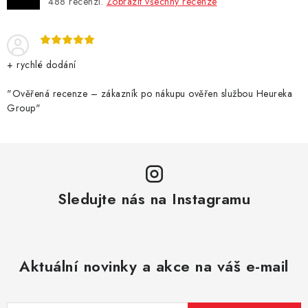
488
recenzí.
Zobrazit všechny recenze
Vše o nákupu
Jak reklamovat či vrátit zboží
Recenze
Kontakty
Prodejny
Volná místa
+ rychlé dodání
"Ověřená recenze – zákazník po nákupu ověřen službou Heureka
Group"
Sledujte nás na Instagramu
Aktuální novinky a akce na váš e-mail