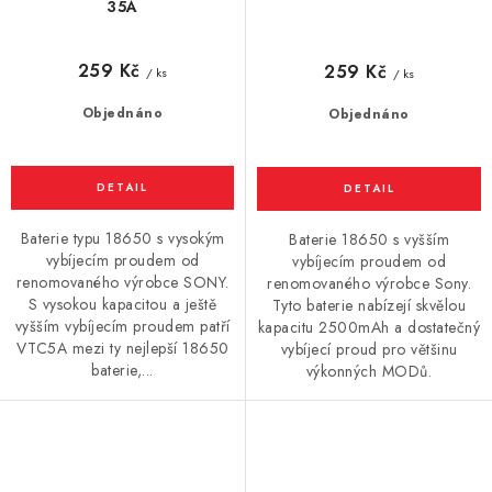
35A
259 Kč
259 Kč
/ ks
/ ks
Objednáno
Objednáno
Baterie typu 18650 s vysokým
Baterie 18650 s vyšším
vybíjecím proudem od
vybíjecím proudem od
renomovaného výrobce SONY.
renomovaného výrobce Sony.
S vysokou kapacitou a ještě
Tyto baterie nabízejí skvělou
vyšším vybíjecím proudem patří
kapacitu 2500mAh a dostatečný
VTC5A mezi ty nejlepší 18650
vybíjecí proud pro většinu
baterie,...
výkonných MODů.