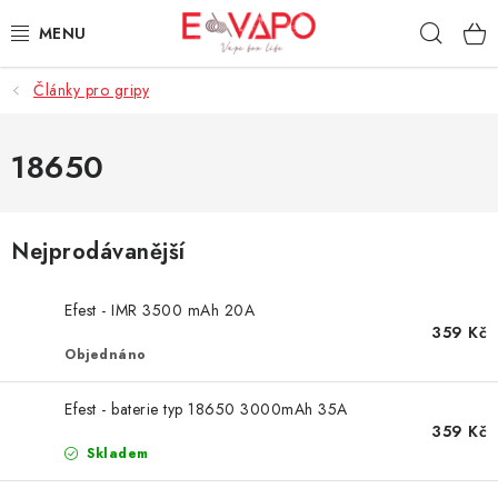
Přejít
Hleda
na
obsah
Články pro gripy
3D TISK
TIPY ZA DOBROU CENU
18650
AROMATA A PŘÍCHUTĚ
Nejprodávanější
BÁZE
Efest - IMR 3500 mAh 20A
E-LIQUIDY
359 Kč
Objednáno
E-CIGARETY
Efest - baterie typ 18650 3000mAh 35A
359 Kč
NIKOTINOVÉ SÁČKY
Skladem