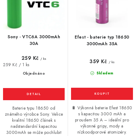
u
d
Vše o nákupu
Jak reklamovat či vrátit zboží
Recenze
k
u
Kontakty
Prodejny
Volná místa
t
k
ů
t
Sony - VTC6A 3000mAh
Efest - baterie typ 18650
ů
30A
3000mAh 35A
259 Kč
/ ks
359 Kč
/ ks
Měrná
259 Kč / 1 ks
cena:
Skladem
Objednáno
🔋 Výkonná baterie Efest 18650
Baterie typu 18650 od
s kapacitou 3000 mAh a
známého výrobce Sony. Velice
proudem 35 A – ideální pro
kvalitní 18650 článek s
výkonné gripy, mody a
nadstandardní kapacitou
nízkoodporové atomizéry.
3000mAh se může pochlubit