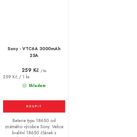
Sony - VTC6A 3000mAh
25A
259 Kč
/ ks
Měrná
259 Kč / 1 ks
cena:
Skladem
Baterie typu 18650 od
známého výrobce Sony. Velice
kvalitní 18650 článek s