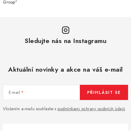
Group"
y
v
ý
p
i
Sledujte nás na Instagramu
s
u
Aktuální novinky a akce na váš e-mail
E-mail
PŘIHLÁSIT SE
Vložením e-mailu souhlasíte s
podmínkami ochrany osobních údajů