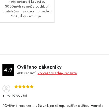
nadstandardní kapacitou
3000mAh se může pochlubit
dostatečným vybíjecím proudem
25A, díky čemuž je...
O
v
l
á
d
Ověřeno zákazníky
a
4.9
488
recenzí.
Zobrazit všechny recenze
c
í
p
r
+ rychlé dodání
v
k
"Ověřená recenze – zákazník po nákupu ověřen službou Heureka