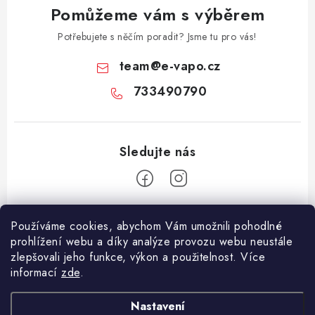
Pomůžeme vám s výběrem
Potřebujete s něčím poradit? Jsme tu pro vás!
team
@
e-vapo.cz
733490790
Z
Používáme cookies, abychom Vám umožnili pohodlné
á
prohlížení webu a díky analýze provozu webu neustále
Facebook
p
zlepšovali jeho funkce, výkon a použitelnost. Více
informací
zde
.
a
Informace pro vás
t
Nastavení
Vše o nákupu