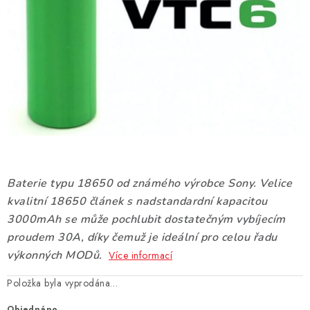
DÁRKOVÉ VOUCHERY
ATOMIZÉRY A CARTRIDGE
DIY
BATERIE A NABÍJEČKY
GRIPY & MODY
JEDNORÁZOVÉ A DOBÍJECÍ E-CIGARETY
Baterie typu 18650 od známého výrobce Sony. Velice
kvalitní 18650 článek s nadstandardní kapacitou
NIKOTINOVÝ FILM
3000mAh se může pochlubit dostatečným vybíjecím
proudem 30A, díky čemuž je ideální pro celou řadu
PŘÍSLUŠENSTVÍ
výkonných MODů.
Více informací
Položka byla vyprodána…
ZNAČKY
Objednáno