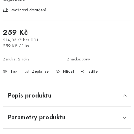
Vše o nákupu
Jak reklamovat či vrátit zboží
Recenze
Možnosti doručení
Kontakty
Prodejny
Volná místa
259 Kč
214,05 Kč bez DPH
Měrná cena:
259 Kč / 1 ks
Záruka
:
2 roky
Značka:
Sony
Tisk
Zeptat se
Hlídat
Sdílet
Popis produktu
Parametry produktu