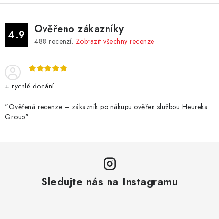
á
d
Ověřeno zákazníky
a
4.9
488
recenzí.
Zobrazit všechny recenze
c
í
p
r
+ rychlé dodání
v
k
"Ověřená recenze – zákazník po nákupu ověřen službou Heureka
Group"
y
v
ý
p
i
Sledujte nás na Instagramu
s
u