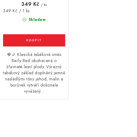
349 Kč
/ ks
Vše o nákupu
Jak reklamovat či vrátit zboží
Recenze
Měrná
349 Kč / 1 ks
cena:
Kontakty
Prodejny
Volná místa
Skladem
🍓🚬 Klasická tabáková směs
Barly Red obohacená o
šťavnaté lesní plody. Výrazný
tabákový základ doplněný jemně
nasládlými tóny jahod, malin a
borůvek vytváří dokonale
vyvážený...
O
v
l