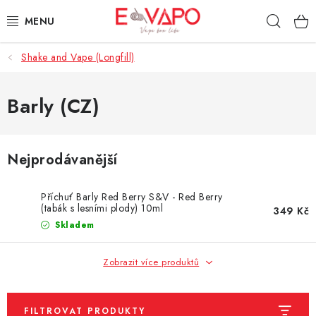
Přejít
Hleda
na
obsah
Shake and Vape (Longfill)
3D TISK
TIPY ZA DOBROU CENU
Barly (CZ)
AROMATA A PŘÍCHUTĚ
Nejprodávanější
BÁZE
Příchuť Barly Red Berry S&V - Red Berry
E-LIQUIDY
(tabák s lesními plody) 10ml
349 Kč
Skladem
E-CIGARETY
Zobrazit více produktů
NIKOTINOVÉ SÁČKY
FILTROVAT PRODUKTY