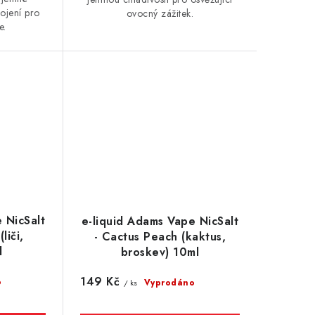
ojení pro
ovocný zážitek.
e.
 NicSalt
e-liquid Adams Vape NicSalt
liči,
- Cactus Peach (kaktus,
l
broskev) 10ml
149 Kč
o
Vyprodáno
/ ks