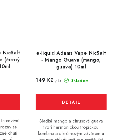
 NicSalt
e-liquid Adams Vape NicSalt
e (černý
- Mango Guava (mango,
 10ml
guava) 10ml
149 Kč
o
Skladem
/ ks
Intenzivní
Sladké mango a citrusová guava
hrozny se
tvoří harmonickou tropickou
zné chuti
kombinaci s krémovým závěrem a
a jemné
jemnou chladivostí pro osvěžující