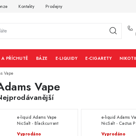
enze
Kontakty
Prodejny
Volná místa
 A PŘÍCHUTĚ
BÁZE
E-LIQUIDY
E-CIGARETY
NIKOT
s Vape
Adams Vape
Nejprodávanější
e-liquid Adams Vape
e-liquid Adams V
NicSalt - Blackcurrant
NicSalt - Cactus 
Grape (černý rybíz a
(kaktus, broskev) 
Vyprodáno
Vyprodáno
hrozno) 10ml