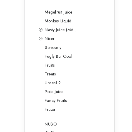
Megafruit Juice
í
Monkey Liquid
Nasty Juice (MAL)
r
Nixer
Seriously
Fugly But Cool
Fruits
Treats
Unreal 2
Pixie Juice
Fancy Fruits
i
Fruza
NUBO