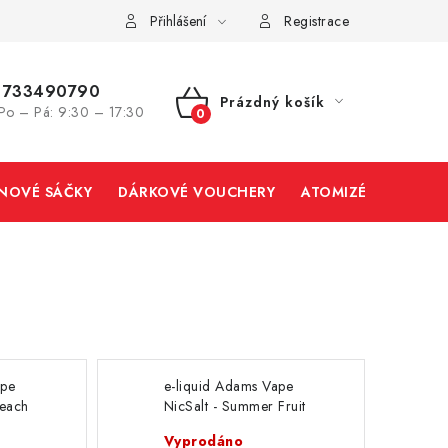
Přihlášení
Registrace
733490790
Prázdný košík
Po – Pá: 9:30 – 17:30
NÁKUPNÍ
KOŠÍK
INOVÉ SÁČKY
DÁRKOVÉ VOUCHERY
ATOMIZÉRY A CART
ape
e-liquid Adams Vape
Peach
NicSalt - Summer Fruit
10ml
(mix ovoce) 10ml
Vyprodáno