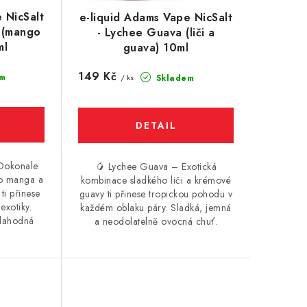
 NicSalt
e-liquid Adams Vape NicSalt
 (mango
- Lychee Guava (liči a
ml
guava) 10ml
149 Kč
m
Skladem
/ ks
Dokonale
🥭 Lychee Guava – Exotická
ho manga a
kombinace sladkého liči a krémové
ti přinese
guavy ti přinese tropickou pohodu v
exotiky.
každém oblaku páry. Sladká, jemná
 lahodná
a neodolatelně ovocná chuť.