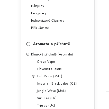
t
E-liquidy
e
E-cigarety
g
Jednorázové Cigarety
o
Příslušenství
r
i
Aromata a příchutě
e
t
Klasické příchutě (Aromata)
Crazy Vape
Flavourit Classic
Full Moon (MAL)
Imperia - Black Label (CZ)
Jungle Wave (MAL)
Sun Tea (FR)
T-juice (UK)