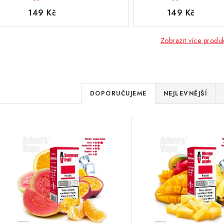
149 Kč
149 Kč
Zobrazit více produ
Ř
DOPORUČUJEME
NEJLEVNĚJŠÍ
a
V
z
ý
e
p
n
í
s
p
p