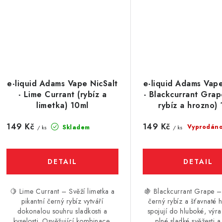
e-liquid Adams Vape NicSalt
e-liquid Adams Vape
- Lime Currant (rybíz a
- Blackcurrant Grap
limetka) 10ml
rybíz a hrozno)
149 Kč
149 Kč
Vyprodán
Skladem
/ ks
/ ks
🍋 Lime Currant – Svěží limetka a
🍇 Blackcurrant Grape – 
pikantní černý rybíz vytváří
černý rybíz a šťavnaté 
dokonalou souhru sladkosti a
spojují do hluboké, výra
kyselosti. Osvěžující kombinace,
plné sladké svěžesti 