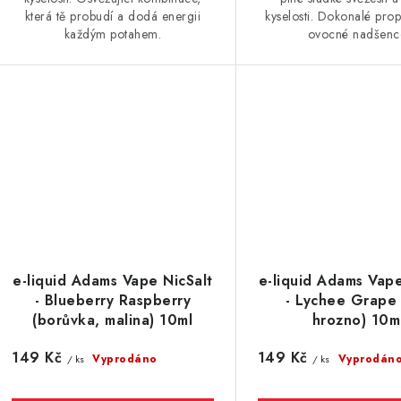
která tě probudí a dodá energii
kyselosti. Dokonalé prop
každým potahem.
ovocné nadšenc
e-liquid Adams Vape NicSalt
e-liquid Adams Vape
- Blueberry Raspberry
- Lychee Grape (
(borůvka, malina) 10ml
hrozno) 10m
149 Kč
149 Kč
Vyprodáno
Vyprodán
/ ks
/ ks