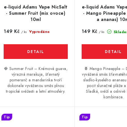
r
r
e-liquid Adams Vape NicSalt
e-liquid Adams Vape
o
- Summer Fruit (mix ovoce)
- Mango Pineapple
o
d
10ml
a ananas) 10
d
u
149 Kč
149 Kč
Vyprodáno
Sklade
/ ks
/ ks
u
k
k
t
ů
🍓 Summer Fruit – Krémová guava,
🍍 Mango Pineapple – 
ů
výrazná marakuja, šťavnatý
vyvážená směs šťavnaté
pomeranč a mandarinka tvoří
sladko-kyselého ananasu 
dokonale vyváženou směs plnou
pocit slunečné pláže a 
tropické svěžesti a letní atmosféry.
Sladká, svěží a oslnivě
kombinace.
Tip
Tip