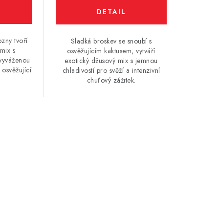
ozny tvoří
Sladká broskev se snoubí s
mix s
osvěžujícím kaktusem, vytváří
vyváženou
exotický džusový mix s jemnou
 osvěžující
chladivostí pro svěží a intenzivní
chuťový zážitek.