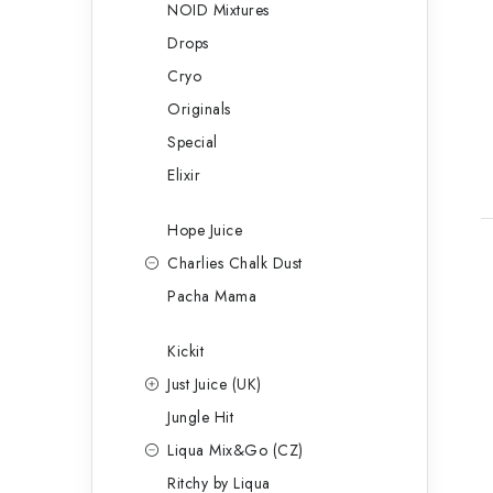
NOID Mixtures
Drops
Cryo
Originals
Special
Elixir
Hope Juice
Charlies Chalk Dust
Pacha Mama
Kickit
l
Just Juice (UK)
Jungle Hit
Liqua Mix&Go (CZ)
Ritchy by Liqua