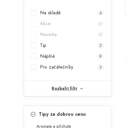
a
Na skladě
4
n
Akce
0
n
Novinka
0
í
Tip
2
p
Náplně
9
a
Pro začátečníky
3
n
e
Rozbalit filtr
l
i
K
Přeskočit
Tipy za dobrou cenu
kategorie
a
Aromata a příchutě