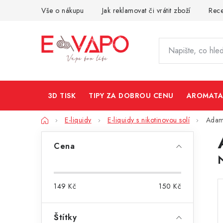
Přejít
Vše o nákupu
Jak reklamovat či vrátit zboží
Rec
na
obsah
3D TISK
TIPY ZA DOBROU CENU
AROMATA
Domů
E-liquidy
E-liquidy s nikotinovou solí
Adam
P
Cena
o
s
149
Kč
150
Kč
t
r
Štítky