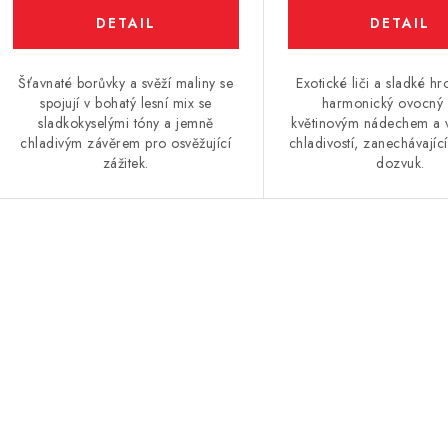
Šťavnaté borůvky a svěží maliny se
Exotické liči a sladké hr
spojují v bohatý lesní mix se
harmonický ovocný 
sladkokyselými tóny a jemně
květinovým nádechem a 
chladivým závěrem pro osvěžující
chladivostí, zanechávající
zážitek.
dozvuk.
O
v
á
d
a