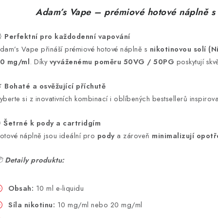
Adam’s Vape – prémiové hotové náplně s 

Perfektní pro každodenní vapování
dam’s Vape přináší prémiové hotové náplně s
nikotinovou solí (N
0 mg/ml
. Díky
vyváženému poměru 50VG / 50PG
poskytují skv

Bohaté a osvěžující příchutě
yberte si z inovativních kombinací i oblíbených bestsellerů inspir
️
Šetrné k pody a cartridgím
otové náplně jsou ideální pro
pody
a zároveň
minimalizují opotř

Detaily produktu:
Obsah:
10 ml e-liquidu
Síla nikotinu:
10 mg/ml nebo 20 mg/ml