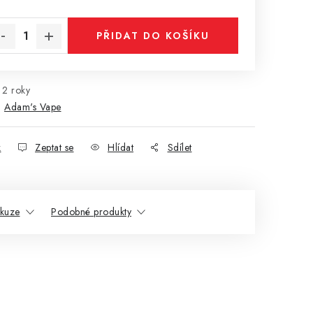
rná cena:
PŘIDAT DO KOŠÍKU
2 roky
:
Adam's Vape
k
Zeptat se
Hlídat
Sdílet
skuze
Podobné produkty