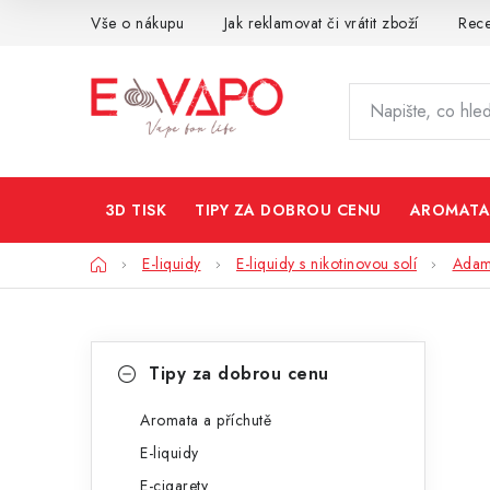
Přejít
Vše o nákupu
Jak reklamovat či vrátit zboží
Rec
na
obsah
3D TISK
TIPY ZA DOBROU CENU
AROMATA
Domů
E-liquidy
E-liquidy s nikotinovou solí
Adam
P
K
Přeskočit
Tipy za dobrou cenu
kategorie
a
o
t
Aromata a příchutě
s
E-liquidy
e
t
E-cigarety