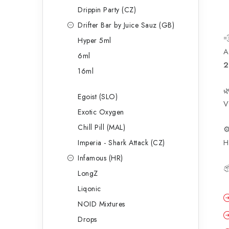
Drippin Party (CZ)
Drifter Bar by Juice Sauz (GB)

Hyper 5ml
A
6ml
2
16ml

Egoist (SLO)
V
Exotic Oxygen
Chill Pill (MAL)
⚙
H
Imperia - Shark Attack (CZ)
Infamous (HR)

LongZ
Liqonic
NOID Mixtures
Drops