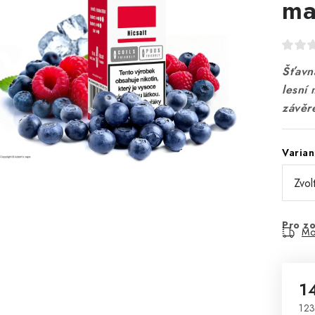
ma
Šťavna
lesní
závěre
Varian
Pro zo
Mo
1
123