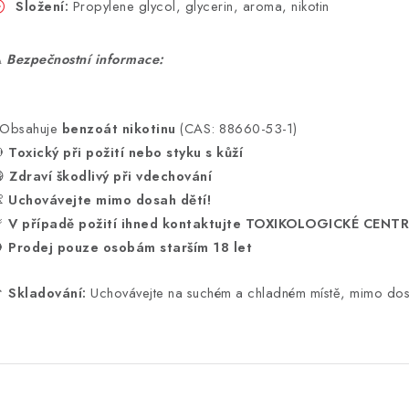
Složení:
Propylene glycol, glycerin, aroma, nikotin
⚠
Bezpečnostní informace:
 Obsahuje
benzoát nikotinu
(CAS: 88660-53-1)

Toxický při požití nebo styku s kůží

Zdraví škodlivý při vdechování

Uchovávejte mimo dosah dětí!

V případě požití ihned kontaktujte TOXIKOLOGICKÉ CENT

Prodej pouze osobám starším 18 let

Skladování:
Uchovávejte na suchém a chladném místě, mimo dos