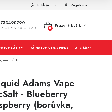
Přihlášení
Registrace
733490790
Prázdný košík
Po – Pá: 9:30 – 17:30
NÁKUPNÍ
KOŠÍK
INOVÉ SÁČKY
DÁRKOVÉ VOUCHERY
ATOMIZÉRY A CART
a, malina) 10ml
liquid Adams Vape
cSalt - Blueberry
spberry (borůvka,