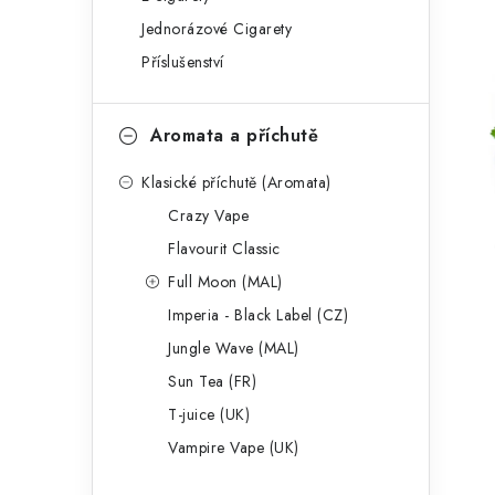
g
r
Jednorázové Cigarety
o
Příslušenství
a
r
n
i
Aromata a příchutě
e
n
Klasické příchutě (Aromata)
í
Crazy Vape
p
Flavourit Classic
a
Full Moon (MAL)
Imperia - Black Label (CZ)
n
Jungle Wave (MAL)
e
Sun Tea (FR)
l
T-juice (UK)
Vampire Vape (UK)