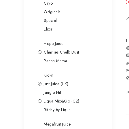
Cryo
Originals
Special
Elixir
❗
Hope Juice

Charlies Chalk Dust

Pacha Mama


Kickit

Just Juice (UK)

Jungle Hit
Liqua Mix&Go (CZ)
Ritchy by Liqua
Megafruit Juice