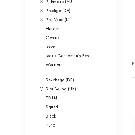
PJ Empire (AU)
Prestige (DE)
Pro Vape (LT)
Heroes
Genius
Icons
Jack's Gentleman's Best
B
Warriors
Revoltage (DE)
Riot Squad (UK)
EDTN
Squad
Black
Punx