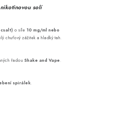
nikotinovou solí
icsalt)
o síle
10 mg/ml nebo
ělý chuťový zážitek a hladký tah.
ovaných řadou
Shake and Vape
.
ebení spirálek
.