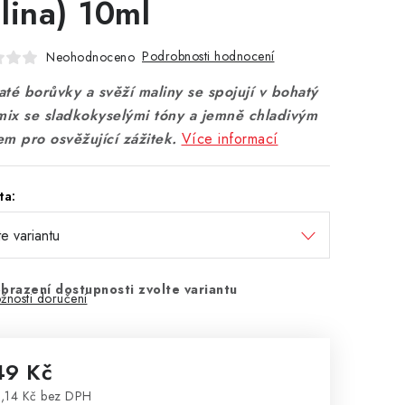
lina) 10ml
Podrobnosti hodnocení
Neohodnoceno
té borůvky a svěží maliny se spojují v bohatý
 mix se sladkokyselými tóny a jemně chladivým
m pro osvěžující zážitek.
Více informací
ta:
brazení dostupnosti zvolte variantu
žnosti doručení
49 Kč
,14 Kč bez DPH