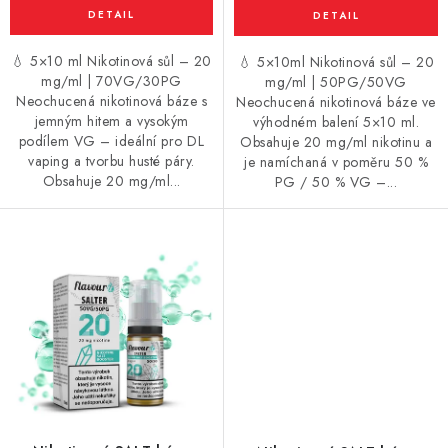
💧 5×10 ml Nikotinová sůl – 20
💧 5×10ml Nikotinová sůl – 20
mg/ml | 70VG/30PG
mg/ml | 50PG/50VG
Neochucená nikotinová báze s
Neochucená nikotinová báze ve
jemným hitem a vysokým
výhodném balení 5×10 ml.
podílem VG – ideální pro DL
Obsahuje 20 mg/ml nikotinu a
vaping a tvorbu husté páry.
je namíchaná v poměru 50 %
Obsahuje 20 mg/ml...
PG / 50 % VG –...