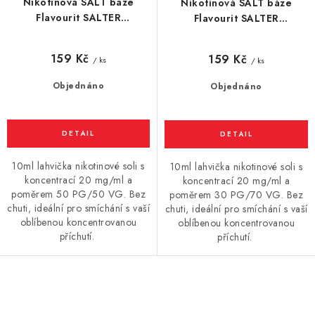
Nikotinová SALT báze
Nikotinová SALT báze
Flavourit SALTER
Flavourit SALTER
(50VG/50PG) 10ml / 20mg
(70VG/30PG) 10ml / 20mg
159 Kč
159 Kč
/ ks
/ ks
Objednáno
Objednáno
10ml lahvička nikotinové soli s
10ml lahvička nikotinové soli s
koncentrací 20 mg/ml a
koncentrací 20 mg/ml a
poměrem 50 PG/50 VG. Bez
poměrem 30 PG/70 VG. Bez
chuti, ideální pro smíchání s vaší
chuti, ideální pro smíchání s vaší
oblíbenou koncentrovanou
oblíbenou koncentrovanou
příchutí.
příchutí.
O