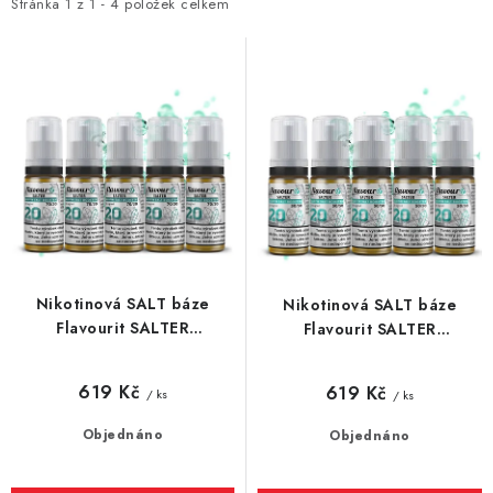
i
e
Stránka
1
z
1
-
4
položek celkem
Vše o nákupu
Jak reklamovat či vrátit zboží
Recenze
s
n
p
í
Kontakty
Prodejny
Volná místa
r
p
o
r
d
o
u
d
k
u
t
k
ů
t
Nikotinová SALT báze
Nikotinová SALT báze
ů
Flavourit SALTER
Flavourit SALTER
(70VG/30PG) 5 x 10ml /
(50VG/50PG) 5 x 10ml /
20mg
20mg
619 Kč
619 Kč
/ ks
/ ks
Objednáno
Objednáno