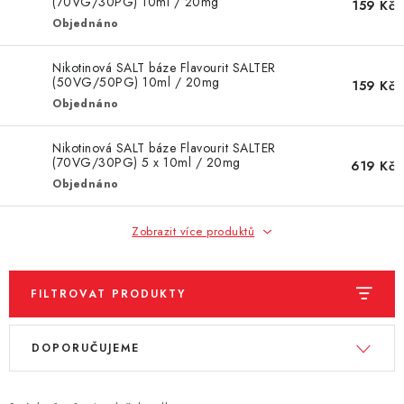
DÁRKOVÉ VOUCHERY
(70VG/30PG) 10ml / 20mg
159 Kč
Objednáno
ATOMIZÉRY A CARTRIDGE
Nikotinová SALT báze Flavourit SALTER
(50VG/50PG) 10ml / 20mg
159 Kč
DIY
Objednáno
BATERIE A NABÍJEČKY
Nikotinová SALT báze Flavourit SALTER
(70VG/30PG) 5 x 10ml / 20mg
619 Kč
Objednáno
GRIPY & MODY
Zobrazit více produktů
JEDNORÁZOVÉ A DOBÍJECÍ E-CIGARETY
NIKOTINOVÝ FILM
FILTROVAT PRODUKTY
V
Ř
PŘÍSLUŠENSTVÍ
DOPORUČUJEME
ý
a
ZNAČKY
p
z