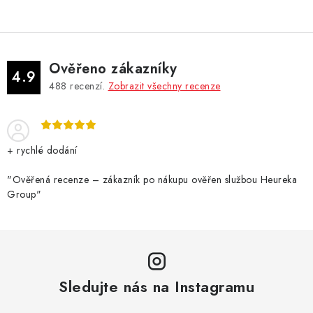
v
l
á
d
Ověřeno zákazníky
a
4.9
488
recenzí.
Zobrazit všechny recenze
c
í
p
r
+ rychlé dodání
v
k
"Ověřená recenze – zákazník po nákupu ověřen službou Heureka
Group"
y
v
ý
p
i
Sledujte nás na Instagramu
s
u